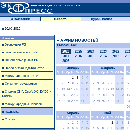
О компании
Новости
Курсы валют
10.08.2026
Новости
АРХИВ НОВОСТЕЙ
Экономика РБ
Выбрать год:
2026
2025
2024
2023
2022
202
Банковские новости РБ
2017
2016
2015
2014
2013
201
Финансовые рынки РБ
2008
Новое в законодательстве
Январь
Февраль
Пн
Вт
Ср
Чт
Пт
Сб
Вс
Пн
Вт
Ср
Чт
Пт
Сб
Вс
Пн
Международные связи
1
2
3
4
1
5
6
7
8
9
10
11
2
3
4
5
6
7
8
2
Союзное государство
12
13
14
15
16
17
18
9
10
11
12
13
14
15
9
Страны СНГ, ЕврАзЭС, ЕАЭС и
19
20
21
22
23
24
25
16
17
18
19
20
21
22
16
Балтии
26
27
28
29
30
31
23
24
25
26
27
28
23
Международные новости
30
Подписка
Апрель
Май
Пн
Вт
Ср
Чт
Пт
Сб
Вс
Пн
Вт
Ср
Чт
Пт
Сб
Вс
Пн
Статьи
1
2
3
4
5
1
2
3
1
6
7
8
9
10
11
12
4
5
6
7
8
9
10
8