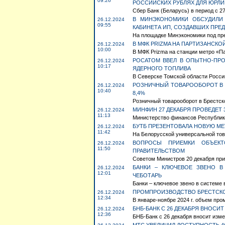
09:26
РОССИЙСКИХ РУБЛЯХ ДЛЯ ЮРЛИ
Сбер Банк (Беларусь) в период с 27
В МИНЭКОНОМИКИ ОБСУДИЛИ
26.12.2024
09:55
КАБИНЕТА ИП, СОЗДАВШИХ ПРЕ
На площадке Минэкономики под пр
В МФК PRIZMA НА ПАРТИЗАНСКО
26.12.2024
10:00
В МФК Prizma на станции метро «Па
РОСАТОМ ВВЕЛ В ОПЫТНО-ПР
26.12.2024
10:17
ЯДЕРНОГО ТОПЛИВА
В Северске Томской области Росси
РОЗНИЧНЫЙ ТОВАРООБОРОТ В 
26.12.2024
10:40
8,4%
Розничный товарооборот в Брестской
МИНФИН 27 ДЕКАБРЯ ПРОВЕДЕТ
26.12.2024
11:13
Министерство финансов Республики 
БУТБ ПРЕЗЕНТОВАЛА НОВУЮ МЕ
26.12.2024
11:42
На Белорусской универсальной това
ВОПРОСЫ ПРИЕМКИ ОБЪЕКТО
26.12.2024
11:50
ПРАВИТЕЛЬСТВОМ
Советом Министров 20 декабря при
БАНКИ – КЛЮЧЕВОЕ ЗВЕНО В
26.12.2024
12:01
ЧЕБОТАРЬ
Банки – ключевое звено в системе 
ПРОМПРОИЗВОДСТВО БРЕСТСКОЙ
26.12.2024
12:34
В январе-ноябре 2024 г. объем про
БНБ-БАНК С 26 ДЕКАБРЯ ВНОСИ
26.12.2024
12:36
БНБ-Банк с 26 декабря вносит измен