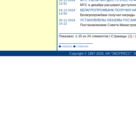
МТС УВЕЛИЧИЛ ДОСТУПНОСТЬ 4G
26.12.2024
13:31
МТС в декабре расширил доступност
БЕЛАГРОПРОМБАНК ПОЛУЧИЛ НА
26.12.2024
13:50
Белагропромбанк получил награды о
УСТАНОВЛЕНЫ ОБЪЕМЫ ГОСЗАКА
26.12.2024
14:12
Постановлением Совета Министров о
Показано: 1-15 из 24 элементов | Страницы: [
1
]
2
наверх
главная
Copyright © 1997-2026,
ИА "ЭКОПРЕСС"
.
У