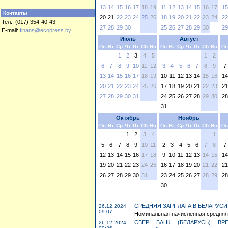
13
14
15
16
17
18
19
11
12
13
14
15
16
17
15
Контакты
20
21
22
23
24
25
26
18
19
20
21
22
23
24
22
Тел.: (017) 354-40-43
27
28
29
30
25
26
27
28
29
30
29
E-mail:
finans@ecopress.by
Июль
Август
Пн
Вт
Ср
Чт
Пт
Сб
Вс
Пн
Вт
Ср
Чт
Пт
Сб
Вс
Пн
1
2
3
4
5
1
2
6
7
8
9
10
11
12
3
4
5
6
7
8
9
7
13
14
15
16
17
18
19
10
11
12
13
14
15
16
14
20
21
22
23
24
25
26
17
18
19
20
21
22
23
21
27
28
29
30
31
24
25
26
27
28
29
30
28
31
Октябрь
Ноябрь
Пн
Вт
Ср
Чт
Пт
Сб
Вс
Пн
Вт
Ср
Чт
Пт
Сб
Вс
Пн
1
2
3
4
1
5
6
7
8
9
10
11
2
3
4
5
6
7
8
7
12
13
14
15
16
17
18
9
10
11
12
13
14
15
14
19
20
21
22
23
24
25
16
17
18
19
20
21
22
21
26
27
28
29
30
31
23
24
25
26
27
28
29
28
30
СРЕДНЯЯ ЗАРПЛАТА В БЕЛАРУСИ 
26.12.2024
09:07
Номинальная начисленная средняя 
СБЕР БАНК (БЕЛАРУСЬ) ВР
26.12.2024