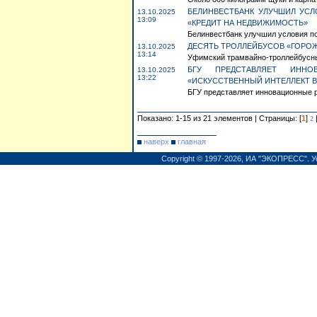
БЕЛИНВЕСТБАНК УЛУЧШИЛ УСЛ
13.10.2025
13:09
«КРЕДИТ НА НЕДВИЖИМОСТЬ»
Белинвестбанк улучшил условия по
ДЕСЯТЬ ТРОЛЛЕЙБУСОВ «ГОРОЖ
13.10.2025
13:14
Уфимский трамвайно-троллейбусный
БГУ ПРЕДСТАВЛЯЕТ ИННО
13.10.2025
13:22
«ИСКУССТВЕННЫЙ ИНТЕЛЛЕКТ В
БГУ представляет инновационные р
Показано: 1-15 из 21 элементов | Страницы: [
1
]
2
наверх
главная
Copyright © 1997-2026,
ИА "ЭКОПРЕСС"
.
У