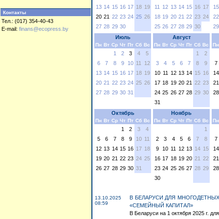
13
14
15
16
17
18
19
11
12
13
14
15
16
17
15
Контакты
20
21
22
23
24
25
26
18
19
20
21
22
23
24
22
Тел.: (017) 354-40-43
27
28
29
30
25
26
27
28
29
30
29
E-mail:
finans@ecopress.by
Июль
Август
Пн
Вт
Ср
Чт
Пт
Сб
Вс
Пн
Вт
Ср
Чт
Пт
Сб
Вс
Пн
1
2
3
4
5
1
2
6
7
8
9
10
11
12
3
4
5
6
7
8
9
7
13
14
15
16
17
18
19
10
11
12
13
14
15
16
14
20
21
22
23
24
25
26
17
18
19
20
21
22
23
21
27
28
29
30
31
24
25
26
27
28
29
30
28
31
Октябрь
Ноябрь
Пн
Вт
Ср
Чт
Пт
Сб
Вс
Пн
Вт
Ср
Чт
Пт
Сб
Вс
Пн
1
2
3
4
1
5
6
7
8
9
10
11
2
3
4
5
6
7
8
7
12
13
14
15
16
17
18
9
10
11
12
13
14
15
14
19
20
21
22
23
24
25
16
17
18
19
20
21
22
21
26
27
28
29
30
31
23
24
25
26
27
28
29
28
30
В БЕЛАРУСИ ДЛЯ МНОГОДЕТНЫХ
13.10.2025
08:59
«СЕМЕЙНЫЙ КАПИТАЛ»
В Беларуси на 1 октября 2025 г. дл