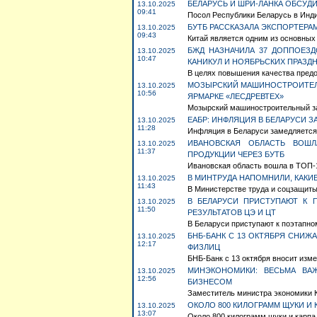
БЕЛАРУСЬ И ШРИ-ЛАНКА ОБСУ
13.10.2025
09:41
Посол Республики Беларусь в Инди
БУТБ РАССКАЗАЛА ЭКСПОРТЕРАМ
13.10.2025
09:43
Китай является одним из основных
БЖД НАЗНАЧИЛА 37 ДОППОЕЗ
13.10.2025
10:47
КАНИКУЛ И НОЯБРЬСКИХ ПРАЗД
В целях повышения качества предо
МОЗЫРСКИЙ МАШИНОСТРОИТЕЛЬ
13.10.2025
10:56
ЯРМАРКЕ «ЛЕСДРЕВТЕХ»
Мозырский машиностроительный за
ЕАБР: ИНФЛЯЦИЯ В БЕЛАРУСИ 
13.10.2025
11:28
Инфляция в Беларуси замедляется в
ИВАНОВСКАЯ ОБЛАСТЬ ВОШЛ
13.10.2025
11:37
ПРОДУКЦИИ ЧЕРЕЗ БУТБ
Ивановская область вошла в ТОП-1
В МИНТРУДА НАПОМНИЛИ, КАКИ
13.10.2025
11:43
В Министерстве труда и соцзащиты 
В БЕЛАРУСИ ПРИСТУПАЮТ К 
13.10.2025
11:50
РЕЗУЛЬТАТОВ ЦЭ И ЦТ
В Беларуси приступают к поэтапном
БНБ-БАНК С 13 ОКТЯБРЯ СНИ
13.10.2025
12:17
ФИЗЛИЦ
БНБ-Банк с 13 октября вносит изме
МИНЭКОНОМИКИ: ВЕСЬМА ВА
13.10.2025
12:56
БИЗНЕСОМ
Заместитель министра экономики К
ОКОЛО 800 КИЛОГРАММ ЩУКИ И 
13.10.2025
13:07
Около 800 килограмм щуки и карпа 