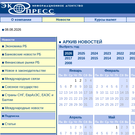
О компании
Новости
Курсы валют
08.08.2026
Новости
АРХИВ НОВОСТЕЙ
Экономика РБ
Выбрать год:
2026
2025
2024
2023
2022
202
Банковские новости РБ
2017
2016
2015
2014
2013
201
Финансовые рынки РБ
2008
Новое в законодательстве
Январь
Февраль
Пн
Вт
Ср
Чт
Пт
Сб
Вс
Пн
Вт
Ср
Чт
Пт
Сб
Вс
Пн
Международные связи
1
2
3
4
1
5
6
7
8
9
10
11
2
3
4
5
6
7
8
2
Союзное государство
12
13
14
15
16
17
18
9
10
11
12
13
14
15
9
Страны СНГ, ЕврАзЭС, ЕАЭС и
19
20
21
22
23
24
25
16
17
18
19
20
21
22
16
Балтии
26
27
28
29
30
31
23
24
25
26
27
28
23
Международные новости
30
Подписка
Апрель
Май
Пн
Вт
Ср
Чт
Пт
Сб
Вс
Пн
Вт
Ср
Чт
Пт
Сб
Вс
Пн
Статьи
1
2
3
4
5
1
2
3
1
6
7
8
9
10
11
12
4
5
6
7
8
9
10
8