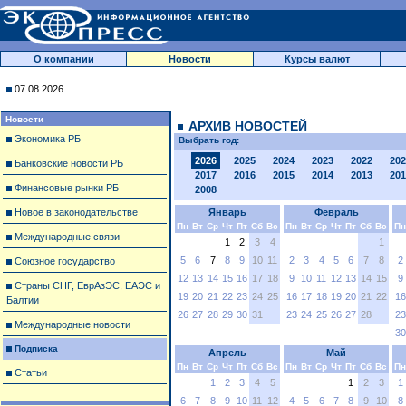
О компании
Новости
Курсы валют
07.08.2026
Новости
АРХИВ НОВОСТЕЙ
Экономика РБ
Выбрать год:
2026
2025
2024
2023
2022
202
Банковские новости РБ
2017
2016
2015
2014
2013
201
Финансовые рынки РБ
2008
Новое в законодательстве
Январь
Февраль
Пн
Вт
Ср
Чт
Пт
Сб
Вс
Пн
Вт
Ср
Чт
Пт
Сб
Вс
Пн
Международные связи
1
2
3
4
1
5
6
7
8
9
10
11
2
3
4
5
6
7
8
2
Союзное государство
12
13
14
15
16
17
18
9
10
11
12
13
14
15
9
Страны СНГ, ЕврАзЭС, ЕАЭС и
19
20
21
22
23
24
25
16
17
18
19
20
21
22
16
Балтии
26
27
28
29
30
31
23
24
25
26
27
28
23
Международные новости
30
Подписка
Апрель
Май
Пн
Вт
Ср
Чт
Пт
Сб
Вс
Пн
Вт
Ср
Чт
Пт
Сб
Вс
Пн
Статьи
1
2
3
4
5
1
2
3
1
6
7
8
9
10
11
12
4
5
6
7
8
9
10
8