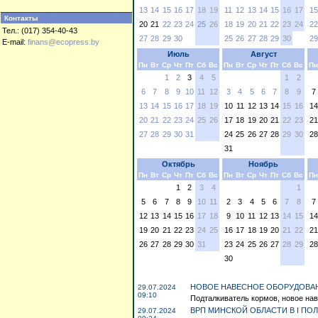
13
14
15
16
17
18
19
11
12
13
14
15
16
17
15
Контакты
20
21
22
23
24
25
26
18
19
20
21
22
23
24
22
Тел.: (017) 354-40-43
27
28
29
30
25
26
27
28
29
30
29
E-mail:
finans@ecopress.by
Июль
Август
Пн
Вт
Ср
Чт
Пт
Сб
Вс
Пн
Вт
Ср
Чт
Пт
Сб
Вс
Пн
1
2
3
4
5
1
2
6
7
8
9
10
11
12
3
4
5
6
7
8
9
7
13
14
15
16
17
18
19
10
11
12
13
14
15
16
14
20
21
22
23
24
25
26
17
18
19
20
21
22
23
21
27
28
29
30
31
24
25
26
27
28
29
30
28
31
Октябрь
Ноябрь
Пн
Вт
Ср
Чт
Пт
Сб
Вс
Пн
Вт
Ср
Чт
Пт
Сб
Вс
Пн
1
2
3
4
1
5
6
7
8
9
10
11
2
3
4
5
6
7
8
7
12
13
14
15
16
17
18
9
10
11
12
13
14
15
14
19
20
21
22
23
24
25
16
17
18
19
20
21
22
21
26
27
28
29
30
31
23
24
25
26
27
28
29
28
30
НОВОЕ НАВЕСНОЕ ОБОРУДОВАН
29.07.2024
09:10
Подталкиватель кормов, новое нав
ВРП МИНСКОЙ ОБЛАСТИ В I ПОЛ
29.07.2024