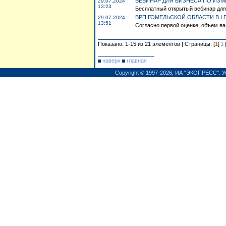
ВЕБИНАР ДЛЯ БИЗНЕСА ПО ИЗМ
29.07.2024
13:23
Бесплатный открытый вебинар для 
ВРП ГОМЕЛЬСКОЙ ОБЛАСТИ В I 
29.07.2024
13:51
Согласно первой оценке, объем ва
Показано: 1-15 из 21 элементов | Страницы: [
1
]
2
наверх
главная
Copyright © 1997-2026,
ИА "ЭКОПРЕСС"
.
У