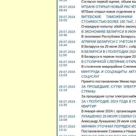
09:24
Согласно первой оценке, объем ва
МТБАНК ОТКРЫЛ НОВЫЙ РАСЧЁ
29.07.2024
09:44
МТБанк открыл новое отделение в ц
ВИТЕБСКИЕ ТАМОЖЕННИКИ 
29.07.2024
10:05
СТОИМОСТЬЮ БОЛЕЕ 190 ТЫС. 
Очередную попытку обойти законод
В ЭКОНОМИКЕ БЕЛАРУСИ В ИЮН
29.07.2024
10:36
В экономике Республики Беларусь в
АГРАРИИ БЕЛАРУСИ С УЧЕТОМ Р
29.07.2024
10:44
В Беларуси на 29 июля 2024 г. собр
В БЕЛАРУСИ В I ПОЛУГОДИИ 20
29.07.2024
11:06
В Беларуси в первом полугодии 202
В СТОЛИЧНОЙ СЛЕПЯНКЕ ОТКР
29.07.2024
12:00
В столичном микрорайоне Слепянка
МИНТРУДА И СОЦЗАЩИТЫ АКТ
29.07.2024
12:03
СОЦУСЛУГ
Принято постановление Министерст
ЗА ПРОШЕДШИЕ СУТКИ ЭЛЕКТ
29.07.2024
12:19
СТРАНЫ
За прошедшие сутки электроснабже
ЗА I ПОЛУГОДИЕ 2024 ГОДА В
29.07.2024
12:35
КВАРТИР
В январе-июне 2024 г. организаци
ЛУКАШЕНКО 29 ИЮЛЯ СОБРАЛ
29.07.2024
13:08
Александр Лукашенко 29 июля соб
МИНФИН УТОЧНИЛ ПОРЯДОК И
29.07.2024
13:11
Постановлением Совмина и Национа