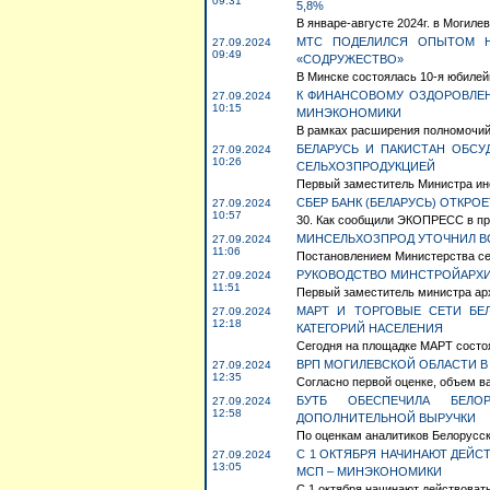
09:31
5,8%
В январе-августе 2024г. в Могилев
МТС ПОДЕЛИЛСЯ ОПЫТОМ Н
27.09.2024
09:49
«СОДРУЖЕСТВО»
В Минске состоялась 10-я юбилей
К ФИНАНСОВОМУ ОЗДОРОВЛЕ
27.09.2024
10:15
МИНЭКОНОМИКИ
В рамках расширения полномочий
БЕЛАРУСЬ И ПАКИСТАН ОБС
27.09.2024
10:26
СЕЛЬХОЗПРОДУКЦИЕЙ
Первый заместитель Министра ино
СБЕР БАНК (БЕЛАРУСЬ) ОТКР
27.09.2024
10:57
30. Как сообщили ЭКОПРЕСС в пре
МИНСЕЛЬХОЗПРОД УТОЧНИЛ В
27.09.2024
11:06
Постановлением Министерства сел
РУКОВОДСТВО МИНСТРОЙАРХИТ
27.09.2024
11:51
Первый заместитель министра арх
МАРТ И ТОРГОВЫЕ СЕТИ БЕ
27.09.2024
12:18
КАТЕГОРИЙ НАСЕЛЕНИЯ
Сегодня на площадке МАРТ состоя
ВРП МОГИЛЕВСКОЙ ОБЛАСТИ В 
27.09.2024
12:35
Согласно первой оценке, объем ва
БУТБ ОБЕСПЕЧИЛА БЕЛО
27.09.2024
12:58
ДОПОЛНИТЕЛЬНОЙ ВЫРУЧКИ
По оценкам аналитиков Белорусско
С 1 ОКТЯБРЯ НАЧИНАЮТ ДЕЙ
27.09.2024
13:05
МСП – МИНЭКОНОМИКИ
С 1 октября начинают действоват