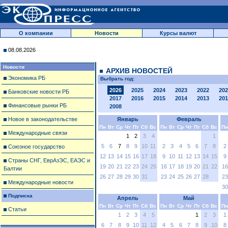
О компании
Новости
Курсы валют
08.08.2026
Новости
АРХИВ НОВОСТЕЙ
Экономика РБ
Выбрать год:
2026
2025
2024
2023
2022
202
Банковские новости РБ
2017
2016
2015
2014
2013
201
Финансовые рынки РБ
2008
Новое в законодательстве
Январь
Февраль
Пн
Вт
Ср
Чт
Пт
Сб
Вс
Пн
Вт
Ср
Чт
Пт
Сб
Вс
Пн
Международные связи
1
2
3
4
1
5
6
7
8
9
10
11
2
3
4
5
6
7
8
2
Союзное государство
12
13
14
15
16
17
18
9
10
11
12
13
14
15
9
Страны СНГ, ЕврАзЭС, ЕАЭС и
19
20
21
22
23
24
25
16
17
18
19
20
21
22
16
Балтии
26
27
28
29
30
31
23
24
25
26
27
28
23
Международные новости
30
Подписка
Апрель
Май
Пн
Вт
Ср
Чт
Пт
Сб
Вс
Пн
Вт
Ср
Чт
Пт
Сб
Вс
Пн
Статьи
1
2
3
4
5
1
2
3
1
6
7
8
9
10
11
12
4
5
6
7
8
9
10
8