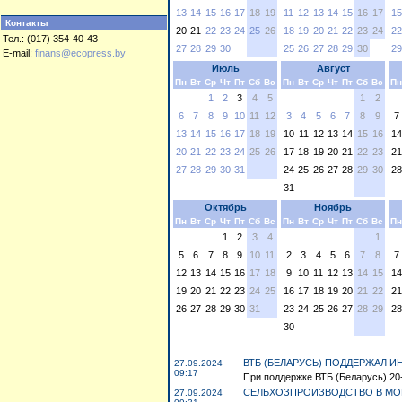
13
14
15
16
17
18
19
11
12
13
14
15
16
17
15
Контакты
20
21
22
23
24
25
26
18
19
20
21
22
23
24
22
Тел.: (017) 354-40-43
27
28
29
30
25
26
27
28
29
30
29
E-mail:
finans@ecopress.by
Июль
Август
Пн
Вт
Ср
Чт
Пт
Сб
Вс
Пн
Вт
Ср
Чт
Пт
Сб
Вс
Пн
1
2
3
4
5
1
2
6
7
8
9
10
11
12
3
4
5
6
7
8
9
7
13
14
15
16
17
18
19
10
11
12
13
14
15
16
14
20
21
22
23
24
25
26
17
18
19
20
21
22
23
21
27
28
29
30
31
24
25
26
27
28
29
30
28
31
Октябрь
Ноябрь
Пн
Вт
Ср
Чт
Пт
Сб
Вс
Пн
Вт
Ср
Чт
Пт
Сб
Вс
Пн
1
2
3
4
1
5
6
7
8
9
10
11
2
3
4
5
6
7
8
7
12
13
14
15
16
17
18
9
10
11
12
13
14
15
14
19
20
21
22
23
24
25
16
17
18
19
20
21
22
21
26
27
28
29
30
31
23
24
25
26
27
28
29
28
30
ВТБ (БЕЛАРУСЬ) ПОДДЕРЖАЛ 
27.09.2024
09:17
При поддержке ВТБ (Беларусь) 20
СЕЛЬХОЗПРОИЗВОДСТВО В МОГ
27.09.2024