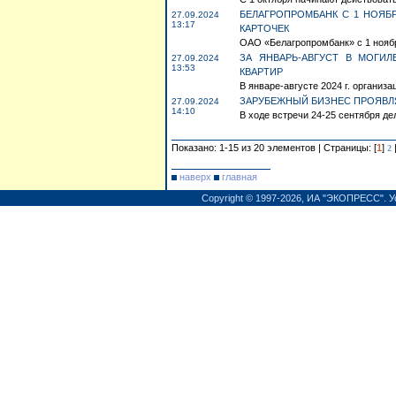
БЕЛАГРОПРОМБАНК С 1 НОЯБ
27.09.2024
13:17
КАРТОЧЕК
ОАО «Белагропромбанк» с 1 ноябр
ЗА ЯНВАРЬ-АВГУСТ В МОГИ
27.09.2024
13:53
КВАРТИР
В январе-августе 2024 г. организ
ЗАРУБЕЖНЫЙ БИЗНЕС ПРОЯВЛЯ
27.09.2024
14:10
В ходе встречи 24-25 сентября де
Показано: 1-15 из 20 элементов | Страницы: [
1
]
2
наверх
главная
Copyright © 1997-2026,
ИА "ЭКОПРЕСС"
.
У