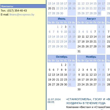
13
14
15
16
17
18
19
11
12
13
14
15
16
17
15
Контакты
20
21
22
23
24
25
26
18
19
20
21
22
23
24
22
Тел.: (017) 354-40-43
27
28
29
30
25
26
27
28
29
30
29
E-mail:
finans@ecopress.by
Июль
Август
Пн
Вт
Ср
Чт
Пт
Сб
Вс
Пн
Вт
Ср
Чт
Пт
Сб
Вс
Пн
1
2
3
4
5
1
2
6
7
8
9
10
11
12
3
4
5
6
7
8
9
7
13
14
15
16
17
18
19
10
11
12
13
14
15
16
14
20
21
22
23
24
25
26
17
18
19
20
21
22
23
21
27
28
29
30
31
24
25
26
27
28
29
30
28
31
Октябрь
Ноябрь
Пн
Вт
Ср
Чт
Пт
Сб
Вс
Пн
Вт
Ср
Чт
Пт
Сб
Вс
Пн
1
2
3
4
1
5
6
7
8
9
10
11
2
3
4
5
6
7
8
7
12
13
14
15
16
17
18
9
10
11
12
13
14
15
14
19
20
21
22
23
24
25
16
17
18
19
20
21
22
21
26
27
28
29
30
31
23
24
25
26
27
28
29
28
30
«СТАНКОГОМЕЛЬ», ГЗСИУ И «
11.07.2024
09:05
ХОЛДИНГА» В ТЕЧЕНИЕ ГОДА
Компании «Вистан» и «СтанкоГомел