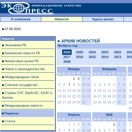
О компании
Новости
Курсы валют
07.08.2026
Новости
АРХИВ НОВОСТЕЙ
Экономика РБ
Выбрать год:
2026
2025
2024
2023
2022
202
Банковские новости РБ
2017
2016
2015
2014
2013
201
Финансовые рынки РБ
2008
Новое в законодательстве
Январь
Февраль
Пн
Вт
Ср
Чт
Пт
Сб
Вс
Пн
Вт
Ср
Чт
Пт
Сб
Вс
Пн
Международные связи
1
2
3
4
1
5
6
7
8
9
10
11
2
3
4
5
6
7
8
2
Союзное государство
12
13
14
15
16
17
18
9
10
11
12
13
14
15
9
Страны СНГ, ЕврАзЭС, ЕАЭС и
19
20
21
22
23
24
25
16
17
18
19
20
21
22
16
Балтии
26
27
28
29
30
31
23
24
25
26
27
28
23
Международные новости
30
Подписка
Апрель
Май
Пн
Вт
Ср
Чт
Пт
Сб
Вс
Пн
Вт
Ср
Чт
Пт
Сб
Вс
Пн
Статьи
1
2
3
4
5
1
2
3
1
6
7
8
9
10
11
12
4
5
6
7
8
9
10
8