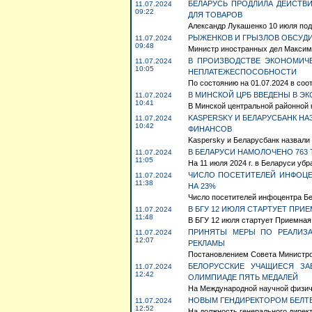
БЕЛАРУСЬ ПРОДЛИЛА ДЕЙСТ
11.07.2024
09:22
ДЛЯ ТОВАРОВ
Александр Лукашенко 10 июля под
РЫЖЕНКОВ И ГРЫЗЛОВ ОБСУДИ
11.07.2024
09:48
Министр иностранных дел Максим Р
В ПРОИЗВОДСТВЕ ЭКОНОМИЧЕ
11.07.2024
10:05
НЕПЛАТЕЖЕСПОСОБНОСТИ
По состоянию на 01.07.2024 в соо
В МИНСКОЙ ЦРБ ВВЕДЕНЫ В Э
11.07.2024
10:41
В Минской центральной районной к
KASPERSKY И БЕЛАРУСБАНК Н
11.07.2024
10:42
ФИНАНСОВ
Kaspersky и Беларусбанк назвали
В БЕЛАРУСИ НАМОЛОЧЕНО 763 
11.07.2024
11:05
На 11 июля 2024 г. в Беларуси убр
ЧИСЛО ПОСЕТИТЕЛЕЙ ИНФОЦЕН
11.07.2024
11:38
НА 23%
Число посетителей инфоцентра Бел
В БГУ 12 ИЮЛЯ СТАРТУЕТ ПРИ
11.07.2024
11:48
В БГУ 12 июля стартует Приемная
ПРИНЯТЫ МЕРЫ ПО РЕАЛИЗ
11.07.2024
12:07
РЕКЛАМЫ
Постановлением Совета Министров 
БЕЛОРУССКИЕ УЧАЩИЕСЯ З
11.07.2024
12:42
ОЛИМПИАДЕ ПЯТЬ МЕДАЛЕЙ
На Международной научной физичес
НОВЫМ ГЕНДИРЕКТОРОМ БЕЛТЕ
11.07.2024
12:52
На должность генерального директ