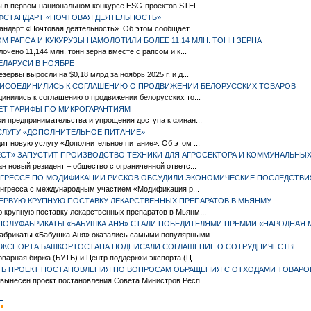
ы в первом национальном конкурсе ESG-проектов STEL...
ФСТАНДАРТ «ПОЧТОВАЯ ДЕЯТЕЛЬНОСТЬ»
ндарт «Почтовая деятельность». Об этом сообщает...
ОМ РАПСА И КУКУРУЗЫ НАМОЛОТИЛИ БОЛЕЕ 11,14 МЛН. ТОНН ЗЕРНА
очено 11,144 млн. тонн зерна вместе с рапсом и к...
ЕЛАРУСИ В НОЯБРЕ
ервы выросли на $0,18 млрд за ноябрь 2025 г. и д...
РИСОЕДИНИЛИСЬ К СОГЛАШЕНИЮ О ПРОДВИЖЕНИИ БЕЛОРУССКИХ ТОВАРОВ
инились к соглашению о продвижении белорусских то...
ЕТ ТАРИФЫ ПО МИКРОГАРАНТИЯМ
и предпринимательства и упрощения доступа к финан...
СЛУГУ «ДОПОЛНИТЕЛЬНОЕ ПИТАНИЕ»
т новую услугу «Дополнительное питание». Об этом ...
ЕСТ» ЗАПУСТИТ ПРОИЗВОДСТВО ТЕХНИКИ ДЛЯ АГРОСЕКТОРА И КОММУНАЛЬНЫ
н новый резидент – общество с ограниченной ответс...
ОНГРЕССЕ ПО МОДИФИКАЦИИ РИСКОВ ОБСУДИЛИ ЭКОНОМИЧЕСКИЕ ПОСЛЕДСТВИ
конгресса с международным участием «Модификация р...
ЕРВУЮ КРУПНУЮ ПОСТАВКУ ЛЕКАРСТВЕННЫХ ПРЕПАРАТОВ В МЬЯНМУ
 крупную поставку лекарственных препаратов в Мьянм...
ЛУФАБРИКАТЫ «БАБУШКА АНЯ» СТАЛИ ПОБЕДИТЕЛЯМИ ПРЕМИИ «НАРОДНАЯ 
брикаты «Бабушка Аня» оказались самыми популярными ...
 ЭКСПОРТА БАШКОРТОСТАНА ПОДПИСАЛИ СОГЛАШЕНИЕ О СОТРУДНИЧЕСТВЕ
варная биржа (БУТБ) и Центр поддержки экспорта (Ц...
ТЬ ПРОЕКТ ПОСТАНОВЛЕНИЯ ПО ВОПРОСАМ ОБРАЩЕНИЯ С ОТХОДАМИ ТОВАРОВ
вынесен проект постановления Совета Министров Респ...
|