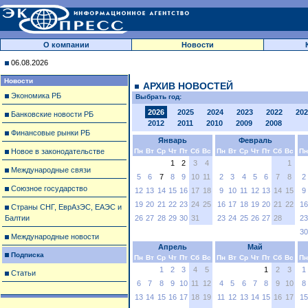
О компании
Новости
06.08.2026
Новости
АРХИВ НОВОСТЕЙ
Экономика РБ
Выбрать год:
2026
2025
2024
2023
2022
202
Банковские новости РБ
2012
2011
2010
2009
2008
Финансовые рынки РБ
Январь
Февраль
Новое в законодательстве
Пн
Вт
Ср
Чт
Пт
Сб
Вс
Пн
Вт
Ср
Чт
Пт
Сб
Вс
Пн
1
2
3
4
1
Международные связи
5
6
7
8
9
10
11
2
3
4
5
6
7
8
2
Союзное государство
12
13
14
15
16
17
18
9
10
11
12
13
14
15
9
19
20
21
22
23
24
25
16
17
18
19
20
21
22
16
Страны СНГ, ЕврАзЭС, ЕАЭС и
Балтии
26
27
28
29
30
31
23
24
25
26
27
28
23
30
Международные новости
Апрель
Май
Подписка
Пн
Вт
Ср
Чт
Пт
Сб
Вс
Пн
Вт
Ср
Чт
Пт
Сб
Вс
Пн
1
2
3
4
5
1
2
3
1
Статьи
6
7
8
9
10
11
12
4
5
6
7
8
9
10
8
13
14
15
16
17
18
19
11
12
13
14
15
16
17
15