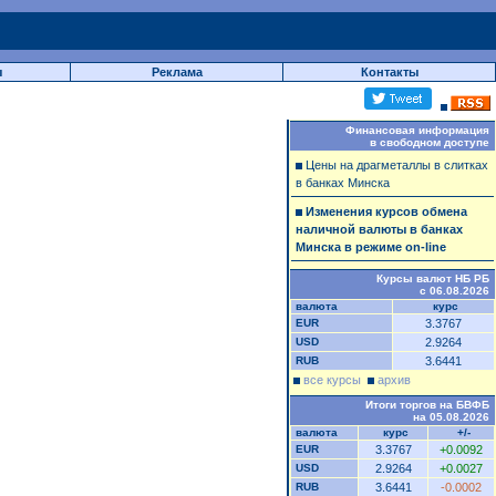
ы
Реклама
Контакты
Финансовая информация
в свободном доступе
Цены на драгметаллы в слитках
в банках Минска
Изменения курсов обмена
наличной валюты в банках
Минска в режиме on-line
Курсы валют НБ РБ
с 06.08.2026
валюта
курс
EUR
3.3767
USD
2.9264
RUB
3.6441
все курсы
архив
Итоги торгов на БВФБ
на 05.08.2026
валюта
курс
+/-
EUR
3.3767
+0.0092
USD
2.9264
+0.0027
RUB
3.6441
-0.0002