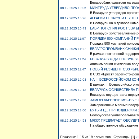
Беларусбанк удостоен наград
МИНТРУДА УТВЕРДИЛО ПРО
08.12.2025 10:05
В Беларуси утвержден профста
АГРАРИИ БЕЛАРУСИ С УЧЕТ
08.12.2025 10:26
В Беларуси на 8 декабря намол
ЕАБР ПОЯСНИЛ РОСТ ЗВР Б
08.12.2025 10:43
В Беларуси золотовалютные рез
ПОРЯДКА 800 КОМПАНИЙ П
08.12.2025 11:07
Порядка 800 компаний присоед
БЕЛАГРОПРОМБАНК СНИЖА
08.12.2025 11:17
В рамках постоянной поддержк
БЕЛАВИА ВВОДИТ НОВУЮ У
08.12.2025 11:24
Авиакомпания «Белавиа» вводи
НОВЫЙ РЕЗИДЕНТ СЭЗ «БР
08.12.2025 11:47
В СЭЗ «Брест» зарегистрирова
НА III ВСЕРОССИЙСКОМ К
08.12.2025 12:03
В рамках III Всероссийского 
БЕЛАРУСЬ ОСУЩЕСТВИЛА П
08.12.2025 12:13
Беларусь осуществила первую
ЗАМОРОЖЕННЫЕ МЯСНЫЕ ПО
08.12.2025 12:36
Замороженные мясные полуфа
БУТБ И ЦЕНТР ПОДДЕРЖКИ
08.12.2025 13:00
Белорусская универсальная то
МЖКХ ПРЕДЛАГАЕТ ОБСУДИ
08.12.2025 14:53
На общественное обсуждение 
Показано: 1-15 из 19 элементов | Страницы: [
1
]
2