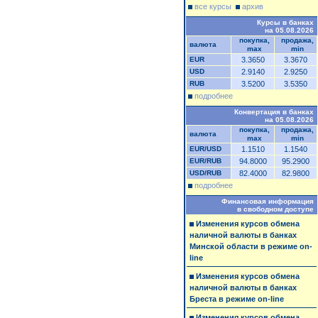
все курсы
архив
Курсы в банках
на 05.08.2026
покупка,
продажа,
валюта
max
min
EUR
3.3650
3.3670
USD
2.9140
2.9250
RUB
3.5200
3.5350
подробнее
Конвертация в банках
на 05.08.2026
покупка,
продажа,
валюта
max
min
EUR/USD
1.1510
1.1540
EUR/RUB
94.8000
95.2900
USD/RUB
82.4000
82.9800
подробнее
Финансовая информация
в свободном доступе
Изменения курсов обмена
наличной валюты в банках
Минской области в режиме on-
line
Изменения курсов обмена
наличной валюты в банках
Бреста в режиме on-line
Изменения курсов обмена