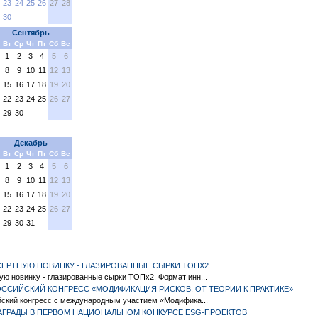
23
24
25
26
27
28
30
Сентябрь
Вт
Ср
Чт
Пт
Сб
Вс
1
2
3
4
5
6
8
9
10
11
12
13
15
16
17
18
19
20
22
23
24
25
26
27
29
30
Декабрь
Вт
Ср
Чт
Пт
Сб
Вс
1
2
3
4
5
6
8
9
10
11
12
13
15
16
17
18
19
20
22
23
24
25
26
27
29
30
31
СЕРТНУЮ НОВИНКУ - ГЛАЗИРОВАННЫЕ СЫРКИ ТОПX2
ю новинку - глазированные сырки ТОПx2. Формат инн...
РОССИЙСКИЙ КОНГРЕСС «МОДИФИКАЦИЯ РИСКОВ. ОТ ТЕОРИИ К ПРАКТИКЕ»
йский конгресс с международным участием «Модифика...
АГРАДЫ В ПЕРВОМ НАЦИОНАЛЬНОМ КОНКУРСЕ ESG-ПРОЕКТОВ