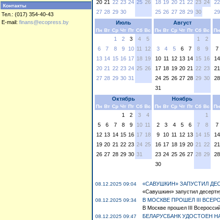
20
21
22
23
24
25
26
18
19
20
21
22
23
24
22
Контакты
27
28
29
30
25
26
27
28
29
30
29
Тел.: (017) 354-40-43
E-mail:
finans@ecopress.by
Июль
Август
Пн
Вт
Ср
Чт
Пт
Сб
Вс
Пн
Вт
Ср
Чт
Пт
Сб
Вс
Пн
1
2
3
4
5
1
2
6
7
8
9
10
11
12
3
4
5
6
7
8
9
7
13
14
15
16
17
18
19
10
11
12
13
14
15
16
14
20
21
22
23
24
25
26
17
18
19
20
21
22
23
21
27
28
29
30
31
24
25
26
27
28
29
30
28
31
Октябрь
Ноябрь
Пн
Вт
Ср
Чт
Пт
Сб
Вс
Пн
Вт
Ср
Чт
Пт
Сб
Вс
Пн
1
2
3
4
1
5
6
7
8
9
10
11
2
3
4
5
6
7
8
7
12
13
14
15
16
17
18
9
10
11
12
13
14
15
14
19
20
21
22
23
24
25
16
17
18
19
20
21
22
21
26
27
28
29
30
31
23
24
25
26
27
28
29
28
30
«САВУШКИН» ЗАПУСТИЛ ДЕ
08.12.2025 09:04
«Савушкин» запустил десертну
В МОСКВЕ ПРОШЕЛ III ВСЕ
08.12.2025 09:34
В Москве прошел III Всеросси
БЕЛАРУСБАНК УДОСТОЕН Н
08.12.2025 09:47