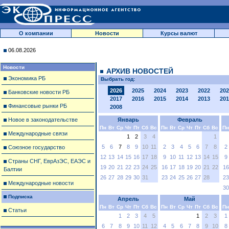
О компании
Новости
Курсы валют
06.08.2026
Новости
АРХИВ НОВОСТЕЙ
Экономика РБ
Выбрать год:
2026
2025
2024
2023
2022
202
Банковские новости РБ
2017
2016
2015
2014
2013
201
Финансовые рынки РБ
2008
Новое в законодательстве
Январь
Февраль
Пн
Вт
Ср
Чт
Пт
Сб
Вс
Пн
Вт
Ср
Чт
Пт
Сб
Вс
Пн
Международные связи
1
2
3
4
1
5
6
7
8
9
10
11
2
3
4
5
6
7
8
2
Союзное государство
12
13
14
15
16
17
18
9
10
11
12
13
14
15
9
Страны СНГ, ЕврАзЭС, ЕАЭС и
19
20
21
22
23
24
25
16
17
18
19
20
21
22
16
Балтии
26
27
28
29
30
31
23
24
25
26
27
28
23
Международные новости
30
Подписка
Апрель
Май
Пн
Вт
Ср
Чт
Пт
Сб
Вс
Пн
Вт
Ср
Чт
Пт
Сб
Вс
Пн
Статьи
1
2
3
4
5
1
2
3
1
6
7
8
9
10
11
12
4
5
6
7
8
9
10
8