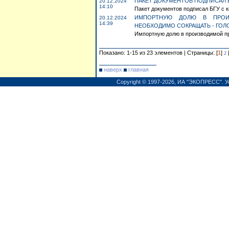
ПАКЕТ ДОКУМЕНТОВ ПОДПИСАЛ 
20.12.2024
14:10
Пакет документов подписал БГУ с к
ИМПОРТНУЮ ДОЛЮ В ПРОИЗ
20.12.2024
14:39
НЕОБХОДИМО СОКРАЩАТЬ - ГОЛ
Импортную долю в производимой пр
Показано: 1-15 из 23 элементов | Страницы: [
1
]
2
наверх
главная
Copyright © 1997-2026,
ИА "ЭКОПРЕСС"
.
У