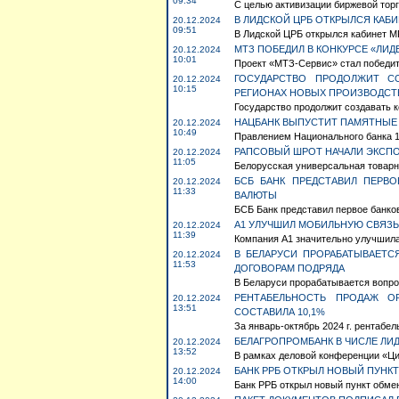
09:34
С целью активизации биржевой тор
В ЛИДСКОЙ ЦРБ ОТКРЫЛСЯ КАБИ
20.12.2024
09:51
В Лидской ЦРБ открылся кабинет МР
МТЗ ПОБЕДИЛ В КОНКУРСЕ «ЛИД
20.12.2024
10:01
Проект «МТЗ-Сервис» стал победит
ГОСУДАРСТВО ПРОДОЛЖИТ С
20.12.2024
10:15
РЕГИОНАХ НОВЫХ ПРОИЗВОДСТВ
Государство продолжит создавать к
НАЦБАНК ВЫПУСТИТ ПАМЯТНЫЕ 
20.12.2024
10:49
Правлением Национального банка 1
РАПСОВЫЙ ШРОТ НАЧАЛИ ЭКСПО
20.12.2024
11:05
Белорусская универсальная товарн
БСБ БАНК ПРЕДСТАВИЛ ПЕРВ
20.12.2024
11:33
ВАЛЮТЫ
БСБ Банк представил первое банков
А1 УЛУЧШИЛ МОБИЛЬНУЮ СВЯЗЬ 
20.12.2024
11:39
Компания А1 значительно улучшила 
В БЕЛАРУСИ ПРОРАБАТЫВАЕТС
20.12.2024
11:53
ДОГОВОРАМ ПОДРЯДА
В Беларуси прорабатывается вопрос
РЕНТАБЕЛЬНОСТЬ ПРОДАЖ О
20.12.2024
13:51
СОСТАВИЛА 10,1%
За январь-октябрь 2024 г. рентабел
БЕЛАГРОПРОМБАНК В ЧИСЛЕ Л
20.12.2024
13:52
В рамках деловой конференции «Ци
БАНК РРБ ОТКРЫЛ НОВЫЙ ПУНК
20.12.2024
14:00
Банк РРБ открыл новый пункт обмен