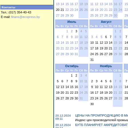
13
14
15
16
17
18
19
11
12
13
14
15
16
17
15
Контакты
20
21
22
23
24
25
26
18
19
20
21
22
23
24
22
Тел.: (017) 354-40-43
27
28
29
30
25
26
27
28
29
30
29
E-mail:
finans@ecopress.by
Июль
Август
Пн
Вт
Ср
Чт
Пт
Сб
Вс
Пн
Вт
Ср
Чт
Пт
Сб
Вс
Пн
1
2
3
4
5
1
2
6
7
8
9
10
11
12
3
4
5
6
7
8
9
7
13
14
15
16
17
18
19
10
11
12
13
14
15
16
14
20
21
22
23
24
25
26
17
18
19
20
21
22
23
21
27
28
29
30
31
24
25
26
27
28
29
30
28
31
Октябрь
Ноябрь
Пн
Вт
Ср
Чт
Пт
Сб
Вс
Пн
Вт
Ср
Чт
Пт
Сб
Вс
Пн
1
2
3
4
1
5
6
7
8
9
10
11
2
3
4
5
6
7
8
7
12
13
14
15
16
17
18
9
10
11
12
13
14
15
14
19
20
21
22
23
24
25
16
17
18
19
20
21
22
21
26
27
28
29
30
31
23
24
25
26
27
28
29
28
30
ЦЕНЫ НА ПРОМПРОДУКЦИЮ В МИ
20.12.2024
09:11
Индекс цен производителей промышл
БУТБ ПЛАНИРУЕТ АККРЕДИТОВАТ
20.12.2024