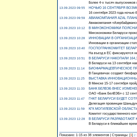
Более 4-х тысяч выпускников ш
НОЧЬЮ 16 СЕНТЯБРЯ ВОЗ
13.09.2023 09:55
16 сентября 2023 года ночью 
АВИАКОМПАНИЯ AZAL ПЛАН
13.09.2023 09:59
Авиакомпания «Азербайджански
В МИНЭКОНОМИКИ ПОЯСНИЛ
13.09.2023 10:12
Минэкономики Беларуси проком
ИННОВАЦИИ В ОРГАНИЗАЦИ
13.09.2023 10:28
Инновации в организации стат
ГОСПОГРАНКОМИТЕТ БЕЛАР
13.09.2023 10:40
На въезд в ЕС фиксируются н
В БЕЛАРУСИ НАКОПАЛИ 164,
13.09.2023 10:51
В Беларуси на 13 сентября нам
БИОФАРМАЦЕВТИЧЕСКОЕ ПР
13.09.2023 11:14
В Ганцевичах создают биофарм
ВЫСТАВКА ИННОВАЦИОННЫХ
13.09.2023 11:25
В Минске 15-17 сентября прой
БАНК БЕЛВЭБ ВНЕС ИЗМЕНЕ
13.09.2023 11:33
ОАО «Банк БелВЭБ» с 12 сентя
ГНКТ БЕЛАРУСИ БУДЕТ СО
13.09.2023 11:47
Делегация провинции Шаньдун 
КГК МОГИЛЕВСКОЙ ОБЛАСТ
13.09.2023 11:59
Комитет государственного конт
В БЕЛАРУСИ РАЗРАБОТАЮ
13.09.2023 12:28
В Беларуси в ближайшее врем
Показано: 1-15 из 38 элементов | Страницы: [
1
]
2