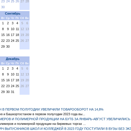
23
24
25
26
27
28
30
Сентябрь
Вт
Ср
Чт
Пт
Сб
Вс
1
2
3
4
5
6
8
9
10
11
12
13
15
16
17
18
19
20
22
23
24
25
26
27
29
30
Декабрь
Вт
Ср
Чт
Пт
Сб
Вс
1
2
3
4
5
6
8
9
10
11
12
13
15
16
17
18
19
20
22
23
24
25
26
27
29
30
31
Н В ПЕРВОМ ПОЛУГОДИИ УВЕЛИЧИЛИ ТОВАРООБОРОТ НА 14,8%
 и Башкортостаном в первом полугодии 2023 года вы...
МЕРОВ И ПОЛИМЕРНОЙ ПРОДУКЦИИ НА БУТБ ЗА ЯНВАРЬ-АВГУСТ УВЕЛИЧИЛИСЬ 
имеров и полимерной продукции на биржевых торгах ...
СЯЧ ВЫПУСКНИКОВ ШКОЛ И КОЛЛЕДЖЕЙ В 2023 ГОДУ ПОСТУПИЛИ В ВУЗЫ БЕЗ Э