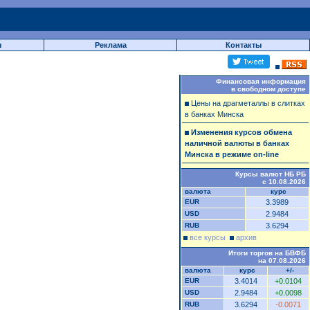
ы
Реклама
Контакты
Финансовая информация
в свободном доступе
Цены на драгметаллы в слитках
в банках Минска
Изменения курсов обмена
наличной валюты в банках
Минска в режиме on-line
Курсы валют НБ РБ
с 10.08.2026
валюта
курс
EUR
3.3989
USD
2.9484
RUB
3.6294
все курсы
архив
Итоги торгов на БВФБ
на 07.08.2026
валюта
курс
+/-
EUR
3.4014
+0.0104
USD
2.9484
+0.0098
RUB
3.6294
-0.0071