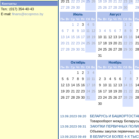
20
21
22
23
24
25
26
18
19
20
21
22
23
24
22
Контакты
27
28
29
30
25
26
27
28
29
30
29
Тел.: (017) 354-40-43
E-mail:
finans@ecopress.by
Июль
Август
Пн
Вт
Ср
Чт
Пт
Сб
Вс
Пн
Вт
Ср
Чт
Пт
Сб
Вс
Пн
1
2
3
4
5
1
2
6
7
8
9
10
11
12
3
4
5
6
7
8
9
7
13
14
15
16
17
18
19
10
11
12
13
14
15
16
14
20
21
22
23
24
25
26
17
18
19
20
21
22
23
21
27
28
29
30
31
24
25
26
27
28
29
30
28
31
Октябрь
Ноябрь
Пн
Вт
Ср
Чт
Пт
Сб
Вс
Пн
Вт
Ср
Чт
Пт
Сб
Вс
Пн
1
2
3
4
1
5
6
7
8
9
10
11
2
3
4
5
6
7
8
7
12
13
14
15
16
17
18
9
10
11
12
13
14
15
14
19
20
21
22
23
24
25
16
17
18
19
20
21
22
21
26
27
28
29
30
31
23
24
25
26
27
28
29
28
30
БЕЛАРУСЬ И БАШКОРТОСТА
13.09.2023 09:20
Товарооборот между Беларусью
ЗАКУПКИ ПЕРВИЧНЫХ ПОЛИ
13.09.2023 09:31
Объемы закупок первичных пол
В БЕЛАРУСИ БОЛЕЕ 4-Х ТЫ
13.09.2023 09:49