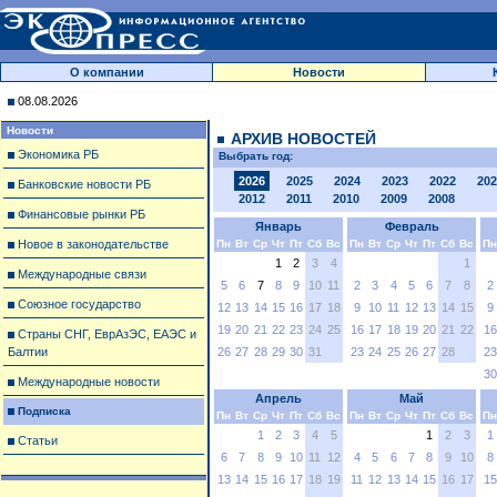
О компании
Новости
08.08.2026
Новости
АРХИВ НОВОСТЕЙ
Экономика РБ
Выбрать год:
2026
2025
2024
2023
2022
202
Банковские новости РБ
2012
2011
2010
2009
2008
Финансовые рынки РБ
Январь
Февраль
Новое в законодательстве
Пн
Вт
Ср
Чт
Пт
Сб
Вс
Пн
Вт
Ср
Чт
Пт
Сб
Вс
Пн
1
2
3
4
1
Международные связи
5
6
7
8
9
10
11
2
3
4
5
6
7
8
2
Союзное государство
12
13
14
15
16
17
18
9
10
11
12
13
14
15
9
19
20
21
22
23
24
25
16
17
18
19
20
21
22
16
Страны СНГ, ЕврАзЭС, ЕАЭС и
Балтии
26
27
28
29
30
31
23
24
25
26
27
28
23
30
Международные новости
Апрель
Май
Подписка
Пн
Вт
Ср
Чт
Пт
Сб
Вс
Пн
Вт
Ср
Чт
Пт
Сб
Вс
Пн
1
2
3
4
5
1
2
3
1
Статьи
6
7
8
9
10
11
12
4
5
6
7
8
9
10
8
13
14
15
16
17
18
19
11
12
13
14
15
16
17
15