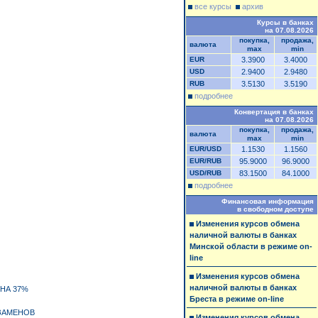
все курсы
архив
Курсы в банках
на 07.08.2026
покупка,
продажа,
валюта
max
min
EUR
3.3900
3.4000
USD
2.9400
2.9480
RUB
3.5130
3.5190
подробнее
Конвертация в банках
на 07.08.2026
покупка,
продажа,
валюта
max
min
EUR/USD
1.1530
1.1560
EUR/RUB
95.9000
96.9000
USD/RUB
83.1500
84.1000
подробнее
Финансовая информация
в свободном доступе
Изменения курсов обмена
наличной валюты в банках
Минской области в режиме on-
line
Изменения курсов обмена
наличной валюты в банках
НА 37%
Бреста в режиме on-line
КЗАМЕНОВ
Изменения курсов обмена