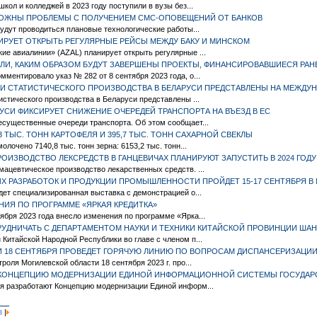
кол и колледжей в 2023 году поступили в вузы без...
МОЖНЫ ПРОБЛЕМЫ С ПОЛУЧЕНИЕМ СМС-ОПОВЕЩЕНИЙ ОТ БАНКОВ
будут проводиться плановые технологические работы...
ИРУЕТ ОТКРЫТЬ РЕГУЛЯРНЫЕ РЕЙСЫ МЕЖДУ БАКУ И МИНСКОМ
е авиалинии» (AZAL) планирует открыть регулярные ...
И, КАКИМ ОБРАЗОМ БУДУТ ЗАВЕРШЕНЫ ПРОЕКТЫ, ФИНАНСИРОВАВШИЕСЯ РАН
ментировало указ № 282 от 8 сентября 2023 года, о...
И СТАТИСТИЧЕСКОГО ПРОИЗВОДСТВА В БЕЛАРУСИ ПРЕДСТАВЛЕНЫ НА МЕЖДУ
истического производства в Беларуси представлены ...
УСИ ФИКСИРУЕТ СНИЖЕНИЕ ОЧЕРЕДЕЙ ТРАНСПОРТА НА ВЪЕЗД В ЕС
есущественные очереди транспорта. Об этом сообщает...
3 ТЫС. ТОНН КАРТОФЕЛЯ И 395,7 ТЫС. ТОНН САХАРНОЙ СВЕКЛЫ
олочено 7140,8 тыс. тонн зерна: 6153,2 тыс. тонн...
ОИЗВОДСТВО ЛЕКСРЕДСТВ В ГАНЦЕВИЧАХ ПЛАНИРУЮТ ЗАПУСТИТЬ В 2024 ГОДУ
ацевтическое производство лекарственных средств. ...
 РАЗРАБОТОК И ПРОДУКЦИИ ПРОМЫШЛЕННОСТИ ПРОЙДЕТ 15-17 СЕНТЯБРЯ В
дет специализированная выставка с демонстрацией о...
НИЯ ПО ПРОГРАММЕ «ЯРКАЯ КРЕДИТКА»
бря 2023 года внесло изменения по программе «Ярка...
ТРУДНИЧАТЬ С ДЕПАРТАМЕНТОМ НАУКИ И ТЕХНИКИ КИТАЙСКОЙ ПРОВИНЦИИ ША
Китайской Народной Республики во главе с членом п...
И 18 СЕНТЯБРЯ ПРОВЕДЕТ ГОРЯЧУЮ ЛИНИЮ ПО ВОПРОСАМ ДИСПАНСЕРИЗАЦИ
роля Могилевской области 18 сентября 2023 г. про...
Т КОНЦЕПЦИЮ МОДЕРНИЗАЦИИ ЕДИНОЙ ИНФОРМАЦИОННОЙ СИСТЕМЫ ГОСУДАР
я разработают Концепцию модернизации Единой информ...
|
3