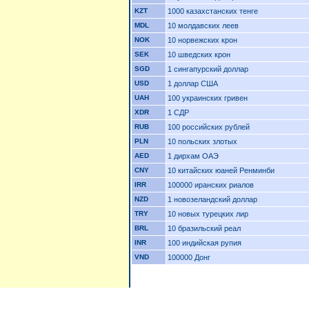
KZT
1000 казахстанских тенге
MDL
10 молдавских леев
NOK
10 норвежских крон
SEK
10 шведских крон
SGD
1 сингапурский доллар
USD
1 доллар США
UAH
100 украинских гривен
XDR
1 СДР
RUB
100 российских рублей
PLN
10 польских злотых
AED
1 дирхам ОАЭ
CNY
10 китайских юаней Ренминби
IRR
100000 иранских риалов
NZD
1 новозеландский доллар
TRY
10 новых турецких лир
BRL
10 бразильский реал
INR
100 индийская рупия
VND
100000 Донг