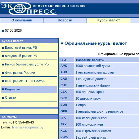
О компании
Новости
Курсы валют
07.08.2026
Курсы валют
Официальные курсы валют
Валютный рынок РБ
Официальные курсы вал
Фондовый рынок РБ
ISO
Название валюты
Рынок банковских услуг РБ
AMD
1000 армянский драм
AUD
1 австралийский доллар
Фин. рынок России
CAD
1 канадский доллар
Фин. рынок СНГ и Балтии
CHF
1 швейцарский франк
Подписка
CZK
100 чешских крон
Статьи
DKK
10 датских крон
EUR
1 евро
GBP
1 английский фунт стерлингов
Контакты
ISK
100 исландских крон
Тел.: (017) 354-40-43
JPY
100 японских иен
E-mail:
finans@ecopress.by
KGS
100 кыргызских сомов
KWD
1 кувейтский динар