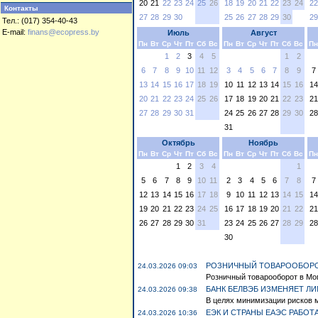
20
21
22
23
24
25
26
18
19
20
21
22
23
24
22
Контакты
27
28
29
30
25
26
27
28
29
30
29
Тел.: (017) 354-40-43
E-mail:
finans@ecopress.by
Июль
Август
Пн
Вт
Ср
Чт
Пт
Сб
Вс
Пн
Вт
Ср
Чт
Пт
Сб
Вс
Пн
1
2
3
4
5
1
2
6
7
8
9
10
11
12
3
4
5
6
7
8
9
7
13
14
15
16
17
18
19
10
11
12
13
14
15
16
14
20
21
22
23
24
25
26
17
18
19
20
21
22
23
21
27
28
29
30
31
24
25
26
27
28
29
30
28
31
Октябрь
Ноябрь
Пн
Вт
Ср
Чт
Пт
Сб
Вс
Пн
Вт
Ср
Чт
Пт
Сб
Вс
Пн
1
2
3
4
1
5
6
7
8
9
10
11
2
3
4
5
6
7
8
7
12
13
14
15
16
17
18
9
10
11
12
13
14
15
14
19
20
21
22
23
24
25
16
17
18
19
20
21
22
21
26
27
28
29
30
31
23
24
25
26
27
28
29
28
30
РОЗНИЧНЫЙ ТОВАРООБОРОТ
24.03.2026 09:03
Розничный товарооборот в Мог
БАНК БЕЛВЭБ ИЗМЕНЯЕТ ЛИ
24.03.2026 09:38
В целях минимизации рисков 
ЕЭК И СТРАНЫ ЕАЭС РАБО
24.03.2026 10:36