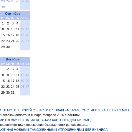
23
24
25
26
27
28
30
Сентябрь
Вт
Ср
Чт
Пт
Сб
Вс
1
2
3
4
5
6
8
9
10
11
12
13
15
16
17
18
19
20
22
23
24
25
26
27
29
30
Декабрь
Вт
Ср
Чт
Пт
Сб
Вс
1
2
3
4
5
6
8
9
10
11
12
13
15
16
17
18
19
20
22
23
24
25
26
27
29
30
31
 В МОГИЛЕВСКОЙ ОБЛАСТИ В ЯНВАРЕ-ФЕВРАЛЕ СОСТАВИЛ БОЛЕЕ BR1,3 МЛН.
илевской области в январе-феврале 2026 г. состави...
МИТ КОЛИЧЕСТВА БАНКОВСКИХ КАРТОЧЕК ДЛЯ ФИЗЛИЦ
мошенничества и повышения безопасности использован...
ТАЮТ НАД НОВЫМИ ТАМОЖЕННЫМИ УПРОЩЕНИЯМИ ДЛЯ БИЗНЕСА