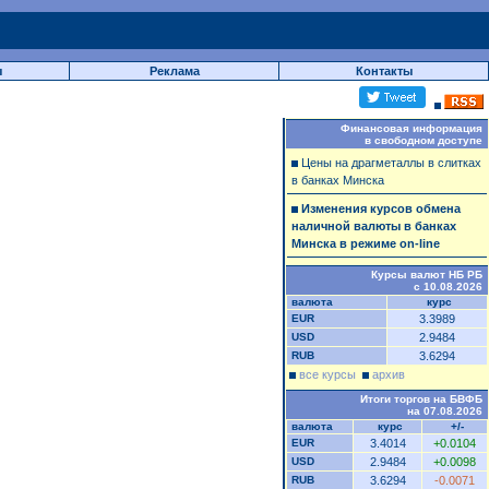
ы
Реклама
Контакты
Финансовая информация
в свободном доступе
Цены на драгметаллы в слитках
в банках Минска
Изменения курсов обмена
наличной валюты в банках
Минска в режиме on-line
Курсы валют НБ РБ
с 10.08.2026
валюта
курс
EUR
3.3989
USD
2.9484
RUB
3.6294
все курсы
архив
Итоги торгов на БВФБ
на 07.08.2026
валюта
курс
+/-
EUR
3.4014
+0.0104
USD
2.9484
+0.0098
RUB
3.6294
-0.0071