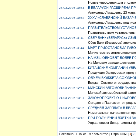
Новые упрощения для уполном
В БЕЛАРУСИ РАСШИРЕНА П
24.03.2026 10:44
Александр Лукашенко 23 марта
XXXV «СЛАВЯНСКИЙ БАЗАР В
24.03.2026 10:48
Александр Лукашенко подписал
ПРАВИТЕЛЬСТВОМ УСТАНОВЛ
24.03.2026 11:03
Правительством установлены з
СБЕР БАНК (БЕЛАРУСЬ) И
24.03.2026 11:11
Сбер Банк (Беларусь) анонсир
МАРТ ПРИОСТАНОВИЛ РАБОТ
24.03.2026 11:44
Министерство антимонопольног
НА МЗШ ОБНОВЯТ БОЛЕЕ ПО
24.03.2026 12:07
На Минском заводе шестерен р
КИТАЙСКИЕ КОМПАНИИ УВЕ
24.03.2026 12:33
Продукция белорусских предп
ОБЪЕМ БЮДЖЕТА СОЮЗНОГ
24.03.2026 12:37
Бюджет Союзного государства
МИНСКИЙ АВТОМОБИЛЬНЫЙ
24.03.2026 12:57
Минский автомобильный завод 
ЗАКОНОПРОЕКТ О ЦИФРОВО
24.03.2026 13:37
Сегодня в Парламенте предста
СРЕДНЯЯ ЗАРПЛАТА В БЕЛА
24.03.2026 14:06
Номинальная начисленная сред
ПРИ ПОЛУЧЕНИИ ВЗЯТКИ З
24.03.2026 14:13
Управлением Департамента фи
Показано: 1-15 из 19 элементов | Страницы: [
1
]
2