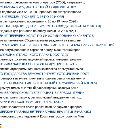
оченного экономического оператора (УЭО), направлен...
РОГРАММА ГОСУДАРСТВЕННОЙ ПОДДЕРЖКИ ЭКО
 подписал указ № 100 «О проведении экстракорпорал...
 ВИТЕБСКЕ» ПРОЙДЕТ С 16 ПО 19 ИЮЛЯ
 распоряжение о проведении с 16 по 19 июля 2026 г...
ЕНЫ ЗАДАНИЯ ДЛЯ РЕГИОНОВ ПО ВВОДУ ЖИЛЬЯ НА 2026 ГОД
адания для регионов по вводу жилья на 2026 год. С...
ЗМЕНИТ ПЕРЕЧЕНЬ УСЛУГ ПО ИНФОРМИРОВАНИЮ КЛИЕНТОВ
овал изменения Сборника вознаграждений за выполне...
У МАГАЗИНА «ПЕРЕКРЕСТОК» В МОГИЛЕВЕ ИЗ-ЗА ГРУБЫХ НАРУШЕНИЙ
о регулирования и торговли в ходе масштабной пров...
ЛОВИНЫ СТАНОЧНОГО ПАРКА К 2027 ГОДУ
еализуется инвестиционный проект, который предпол...
ЛИЧИЛИ ЗАКУПКИ СЕЛЬХОЗПРОДУКЦИИ НА БУТБ
риятия агропромышленного комплекса пользуется высо...
О ГОСУДАРСТВА ДЕМОНСТРИРУЕТ УСТОЙЧИВЫЙ РОСТ
 сегодня выступает ключевым финансовым инструменто...
 ЗАВОД ВЫПУСТИЛ 35-ТЫСЯЧНЫЙ ПАССАЖИРСКИЙ АВТОБУС
выпустил 35-тысячный пассажирский автобус Как с...
М БЕЛОРУССКОМ РУБЛЕ ПРИНЯТ В ПЕРВОМ ЧТЕНИИ
вили проект закона, регулирующий внедрение и испо...
РУСИ В ФЕВРАЛЕ СОСТАВИЛА 2743 РУБЛЯ
няя заработная плата работников Беларуси в феврал...
АДЕРЖАН ГЛАВНЫЙ ВЕТЕРИНАРНЫЙ ВРАЧ ПТИЦЕФАБРИКИ
нансовых расследований Комитета госконтроля по Мин...
|