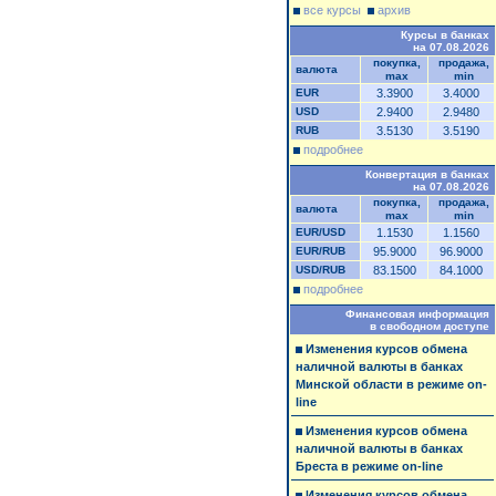
все курсы
архив
Курсы в банках
на 07.08.2026
покупка,
продажа,
валюта
max
min
EUR
3.3900
3.4000
USD
2.9400
2.9480
RUB
3.5130
3.5190
подробнее
Конвертация в банках
на 07.08.2026
покупка,
продажа,
валюта
max
min
EUR/USD
1.1530
1.1560
EUR/RUB
95.9000
96.9000
USD/RUB
83.1500
84.1000
подробнее
Финансовая информация
в свободном доступе
Изменения курсов обмена
наличной валюты в банках
Минской области в режиме on-
line
Изменения курсов обмена
наличной валюты в банках
Бреста в режиме on-line
Изменения курсов обмена