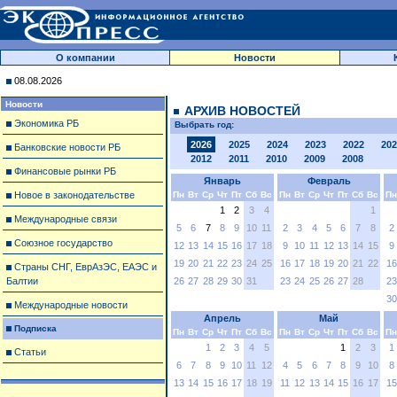
О компании
Новости
08.08.2026
Новости
АРХИВ НОВОСТЕЙ
Экономика РБ
Выбрать год:
2026
2025
2024
2023
2022
202
Банковские новости РБ
2012
2011
2010
2009
2008
Финансовые рынки РБ
Январь
Февраль
Новое в законодательстве
Пн
Вт
Ср
Чт
Пт
Сб
Вс
Пн
Вт
Ср
Чт
Пт
Сб
Вс
Пн
1
2
3
4
1
Международные связи
5
6
7
8
9
10
11
2
3
4
5
6
7
8
2
Союзное государство
12
13
14
15
16
17
18
9
10
11
12
13
14
15
9
19
20
21
22
23
24
25
16
17
18
19
20
21
22
16
Страны СНГ, ЕврАзЭС, ЕАЭС и
Балтии
26
27
28
29
30
31
23
24
25
26
27
28
23
30
Международные новости
Апрель
Май
Подписка
Пн
Вт
Ср
Чт
Пт
Сб
Вс
Пн
Вт
Ср
Чт
Пт
Сб
Вс
Пн
1
2
3
4
5
1
2
3
1
Статьи
6
7
8
9
10
11
12
4
5
6
7
8
9
10
8
13
14
15
16
17
18
19
11
12
13
14
15
16
17
15