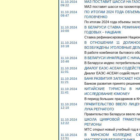
МАЗ ПОСТАВИТ ШАССИ НА ГА
11.10.2024
09:22
МАЗ поставит шасси на газомото
ПО ИТОГАМ 2024 ГОДА ОБЪЕМ
11.10.2024
09:47
ГОЛОВЧЕНКО
По итогам 2024 года объемы экспо
В БЕЛАРУСИ СТАВКА РЕФИНАНС
11.10.2024
10:00
ГОДОВЫХ – НАЦБАНК
Ставка рефинансирования Национал
В ОТНОШЕНИИ 11 ДОЛЖНО
11.10.2024
10:18
ВОЗБУЖДЕНЫ УГОЛОВНЫЕ ДЕЛ
В работе комбинатов бытового об
В БЕЛАРУСИ ИНФЛЯЦИЯ С НАЧА
11.10.2024
10:46
В Беларуси индекс потребительских
ДИАЛОГ ЕАЭС-АСЕАН СОДЕЙСТ
11.10.2024
11:01
Диалог ЕАЭС-АСЕАН содействует э
БАНК РАЗВИТИЯ ЗАПУСКАЕТ Н
11.10.2024
11:21
Банком развития принято решение 
КИТАЙСКИЕ ТУРИСТЫ В Н
11.10.2024
11:41
ИССЛЕДОВАНИЕ ЮMONEY
В период больших праздников в К
ПРАВИТЕЛЬСТВО ВВЕЛО ЛИЦЕ
11.10.2024
12:10
ЛУКА РЕПЧАТОГО
Правительство Беларуси ввело ли
ШКОЛА ЦИФРОВОЙ ГРАМОТН
11.10.2024
12:22
РЕГИОНЫ
МТС открыл новый учебный год в 
В МИНСКОМ КОЛЛЕДЖЕ СФ
11.10.2024
12:51
МАСТЕРСКАЯ БЕЛАРУСБАНКА