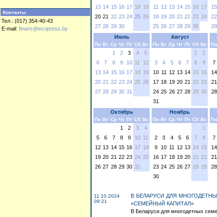
13
14
15
16
17
18
19
11
12
13
14
15
16
17
15
Контакты
20
21
22
23
24
25
26
18
19
20
21
22
23
24
22
Тел.: (017) 354-40-43
27
28
29
30
25
26
27
28
29
30
29
E-mail:
finans@ecopress.by
Июль
Август
Пн
Вт
Ср
Чт
Пт
Сб
Вс
Пн
Вт
Ср
Чт
Пт
Сб
Вс
Пн
1
2
3
4
5
1
2
6
7
8
9
10
11
12
3
4
5
6
7
8
9
7
13
14
15
16
17
18
19
10
11
12
13
14
15
16
14
20
21
22
23
24
25
26
17
18
19
20
21
22
23
21
27
28
29
30
31
24
25
26
27
28
29
30
28
31
Октябрь
Ноябрь
Пн
Вт
Ср
Чт
Пт
Сб
Вс
Пн
Вт
Ср
Чт
Пт
Сб
Вс
Пн
1
2
3
4
1
5
6
7
8
9
10
11
2
3
4
5
6
7
8
7
12
13
14
15
16
17
18
9
10
11
12
13
14
15
14
19
20
21
22
23
24
25
16
17
18
19
20
21
22
21
26
27
28
29
30
31
23
24
25
26
27
28
29
28
30
В БЕЛАРУСИ ДЛЯ МНОГОДЕТНЫ
11.10.2024
09:21
«СЕМЕЙНЫЙ КАПИТАЛ»
В Беларуси для многодетных семей 