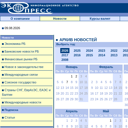
О компании
Новости
Курсы валют
09.08.2026
Новости
АРХИВ НОВОСТЕЙ
Экономика РБ
Выбрать год:
2026
2025
2024
2023
2022
202
Банковские новости РБ
2017
2016
2015
2014
2013
201
Финансовые рынки РБ
2008
Новое в законодательстве
Январь
Февраль
Пн
Вт
Ср
Чт
Пт
Сб
Вс
Пн
Вт
Ср
Чт
Пт
Сб
Вс
Пн
Международные связи
1
2
3
4
1
5
6
7
8
9
10
11
2
3
4
5
6
7
8
2
Союзное государство
12
13
14
15
16
17
18
9
10
11
12
13
14
15
9
Страны СНГ, ЕврАзЭС, ЕАЭС и
19
20
21
22
23
24
25
16
17
18
19
20
21
22
16
Балтии
26
27
28
29
30
31
23
24
25
26
27
28
23
Международные новости
30
Подписка
Апрель
Май
Пн
Вт
Ср
Чт
Пт
Сб
Вс
Пн
Вт
Ср
Чт
Пт
Сб
Вс
Пн
Статьи
1
2
3
4
5
1
2
3
1
6
7
8
9
10
11
12
4
5
6
7
8
9
10
8