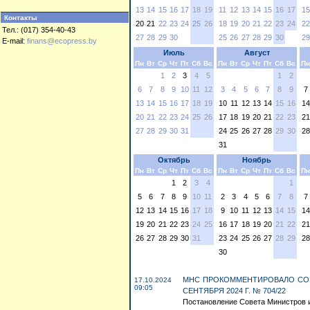
13
14
15
16
17
18
19
11
12
13
14
15
16
17
15
Контакты
20
21
22
23
24
25
26
18
19
20
21
22
23
24
22
Тел.: (017) 354-40-43
27
28
29
30
25
26
27
28
29
30
29
E-mail:
finans@ecopress.by
Июль
Август
Пн
Вт
Ср
Чт
Пт
Сб
Вс
Пн
Вт
Ср
Чт
Пт
Сб
Вс
Пн
1
2
3
4
5
1
2
6
7
8
9
10
11
12
3
4
5
6
7
8
9
7
13
14
15
16
17
18
19
10
11
12
13
14
15
16
14
20
21
22
23
24
25
26
17
18
19
20
21
22
23
21
27
28
29
30
31
24
25
26
27
28
29
30
28
31
Октябрь
Ноябрь
Пн
Вт
Ср
Чт
Пт
Сб
Вс
Пн
Вт
Ср
Чт
Пт
Сб
Вс
Пн
1
2
3
4
1
5
6
7
8
9
10
11
2
3
4
5
6
7
8
7
12
13
14
15
16
17
18
9
10
11
12
13
14
15
14
19
20
21
22
23
24
25
16
17
18
19
20
21
22
21
26
27
28
29
30
31
23
24
25
26
27
28
29
28
30
МНС ПРОКОММЕНТИРОВАЛО СОВ
17.10.2024
09:05
СЕНТЯБРЯ 2024 Г. № 704/22
Постановление Совета Министров и 