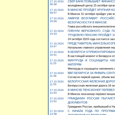
СБЕР БАНК ПОВЫШАЕТ ФИНАН
17.10.2024
09:38
молодёжный центр 15 октября орга
В МИНСКЕ ПРОЙДЕТ КРУПНАЯ К
17.10.2024
09:57
В Минске 31 октября пройдет уже 
ЛАВРОВ ВОЗГЛАВИТ РОССИЙ
17.10.2024
10:09
БЕЗОПАСНОСТИ В МИНСКЕ
Глава российского внешнеполитичес
ПЛЕНУМ ВЕРХОВНОГО СУДА П
17.10.2024
10:33
ТРУДОВУЮ ПЕНСИЮ ПРОЙДЕТ 2
24 октября 2024 года состоится за
ПРЕДСТАВИТЕЛЬ МИНСЕЛЬХОЗП
17.10.2024
10:47
Начальник главного управления п
В БЕЛАРУСИ ОТРЕМОНТИРОВАНО
17.10.2024
10:51
В настоящий момент в Беларуси отр
МИНТРУДА И СОЦЗАЩИТЫ НА
17.10.2024
11:25
МАТЕРЯМ
Минтруда и соцзащиты напомнило п
ВВП БЕЛАРУСИ ЗА ЯНВАРЬ-СЕНТЯ
17.10.2024
11:39
Согласно первой оценке, объем вал
БЕЛОРУССКАЯ ЖЕЛЕЗНАЯ ДОРОГ
17.10.2024
11:55
Белорусская железная дорога 16 ок
В МИНСКЕ ПЕНСИОНЕР ПЕРЕВЕЛ
17.10.2024
12:03
В Минске пенсионер перевел мошен
ГРАЖДАНИН РОССИИ ПЫТАЛСЯ
17.10.2024
12:52
ДОКУМЕНТОВ
Гражданин России, прибывший в Нац
С НАЧАЛА ГОДА ПО ПРОГРАМ
17.10.2024
12:58