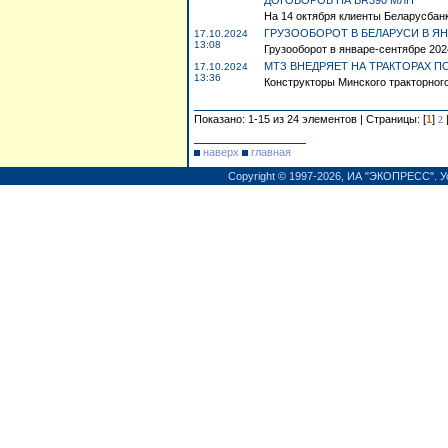
ДОГОВОРОВ НА BR390 МЛН
На 14 октября клиенты Беларусбанк
ГРУЗООБОРОТ В БЕЛАРУСИ В ЯНВ
17.10.2024
13:08
Грузооборот в январе-сентябре 2024
МТЗ ВНЕДРЯЕТ НА ТРАКТОРАХ 
17.10.2024
13:36
Конструкторы Минского тракторног
Показано: 1-15 из 24 элементов | Страницы: [
1
]
2
наверх
главная
Copyright © 1997-2026,
ИА "ЭКОПРЕСС"
.
У