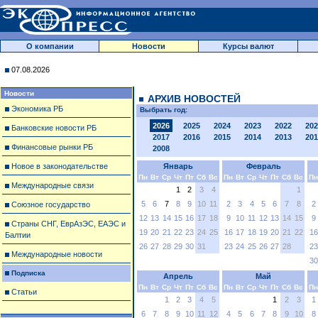
О компании
Новости
Курсы валют
07.08.2026
Новости
АРХИВ НОВОСТЕЙ
Экономика РБ
Выбрать год:
2026
2025
2024
2023
2022
202
Банковские новости РБ
2017
2016
2015
2014
2013
201
Финансовые рынки РБ
2008
Новое в законодательстве
Январь
Февраль
Пн
Вт
Ср
Чт
Пт
Сб
Вс
Пн
Вт
Ср
Чт
Пт
Сб
Вс
Пн
Международные связи
1
2
3
4
1
5
6
7
8
9
10
11
2
3
4
5
6
7
8
2
Союзное государство
12
13
14
15
16
17
18
9
10
11
12
13
14
15
9
Страны СНГ, ЕврАзЭС, ЕАЭС и
19
20
21
22
23
24
25
16
17
18
19
20
21
22
16
Балтии
26
27
28
29
30
31
23
24
25
26
27
28
23
Международные новости
30
Подписка
Апрель
Май
Пн
Вт
Ср
Чт
Пт
Сб
Вс
Пн
Вт
Ср
Чт
Пт
Сб
Вс
Пн
Статьи
1
2
3
4
5
1
2
3
1
6
7
8
9
10
11
12
4
5
6
7
8
9
10
8