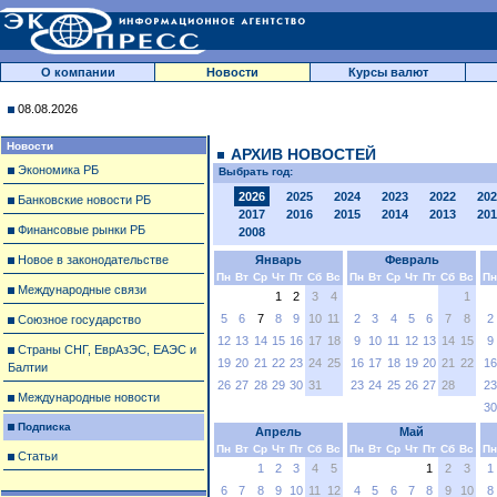
О компании
Новости
Курсы валют
08.08.2026
Новости
АРХИВ НОВОСТЕЙ
Экономика РБ
Выбрать год:
2026
2025
2024
2023
2022
202
Банковские новости РБ
2017
2016
2015
2014
2013
201
Финансовые рынки РБ
2008
Новое в законодательстве
Январь
Февраль
Пн
Вт
Ср
Чт
Пт
Сб
Вс
Пн
Вт
Ср
Чт
Пт
Сб
Вс
Пн
Международные связи
1
2
3
4
1
5
6
7
8
9
10
11
2
3
4
5
6
7
8
2
Союзное государство
12
13
14
15
16
17
18
9
10
11
12
13
14
15
9
Страны СНГ, ЕврАзЭС, ЕАЭС и
19
20
21
22
23
24
25
16
17
18
19
20
21
22
16
Балтии
26
27
28
29
30
31
23
24
25
26
27
28
23
Международные новости
30
Подписка
Апрель
Май
Пн
Вт
Ср
Чт
Пт
Сб
Вс
Пн
Вт
Ср
Чт
Пт
Сб
Вс
Пн
Статьи
1
2
3
4
5
1
2
3
1
6
7
8
9
10
11
12
4
5
6
7
8
9
10
8