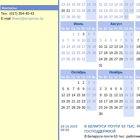
13
14
15
16
17
18
19
11
12
13
14
15
16
17
15
Контакты
20
21
22
23
24
25
26
18
19
20
21
22
23
24
22
Тел.: (017) 354-40-43
27
28
29
30
25
26
27
28
29
30
29
E-mail:
finans@ecopress.by
Июль
Август
Пн
Вт
Ср
Чт
Пт
Сб
Вс
Пн
Вт
Ср
Чт
Пт
Сб
Вс
Пн
1
2
3
4
5
1
2
6
7
8
9
10
11
12
3
4
5
6
7
8
9
7
13
14
15
16
17
18
19
10
11
12
13
14
15
16
14
20
21
22
23
24
25
26
17
18
19
20
21
22
23
21
27
28
29
30
31
24
25
26
27
28
29
30
28
31
Октябрь
Ноябрь
Пн
Вт
Ср
Чт
Пт
Сб
Вс
Пн
Вт
Ср
Чт
Пт
Сб
Вс
Пн
1
2
3
4
1
5
6
7
8
9
10
11
2
3
4
5
6
7
8
7
12
13
14
15
16
17
18
9
10
11
12
13
14
15
14
19
20
21
22
23
24
25
16
17
18
19
20
21
22
21
26
27
28
29
30
31
23
24
25
26
27
28
29
28
30
В БЕЛАРУСИ ПОЧТИ 63 ТЫС.
29.10.2025
08:58
ГОСПОДДЕРЖКОЙ
В Беларуси почти 63 тыс. работни