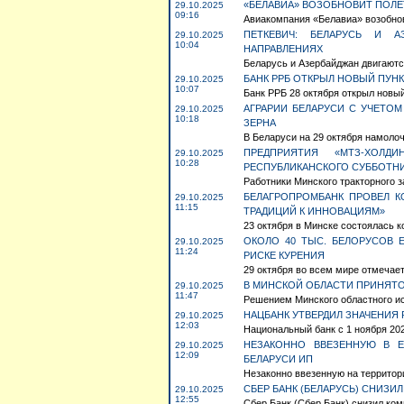
«БЕЛАВИА» ВОЗОБНОВИТ ПОЛЕ
29.10.2025
09:16
Авиакомпания «Белавиа» возобнови
ПЕТКЕВИЧ: БЕЛАРУСЬ И 
29.10.2025
10:04
НАПРАВЛЕНИЯХ
Беларусь и Азербайджан двигаются
БАНК РРБ ОТКРЫЛ НОВЫЙ ПУН
29.10.2025
10:07
Банк РРБ 28 октября открыл новый
АГРАРИИ БЕЛАРУСИ С УЧЕТОМ
29.10.2025
10:18
ЗЕРНА
В Беларуси на 29 октября намолоче
ПРЕДПРИЯТИЯ «МТЗ-ХОЛ
29.10.2025
10:28
РЕСПУБЛИКАНСКОГО СУББОТН
Работники Минского тракторного 
БЕЛАГРОПРОМБАНК ПРОВЕЛ 
29.10.2025
11:15
ТРАДИЦИЙ К ИННОВАЦИЯМ»
23 октября в Минске состоялась к
ОКОЛО 40 ТЫС. БЕЛОРУСОВ 
29.10.2025
11:24
РИСКЕ КУРЕНИЯ
29 октября во всем мире отмечает
В МИНСКОЙ ОБЛАСТИ ПРИНЯТО
29.10.2025
11:47
Решением Минского областного исп
НАЦБАНК УТВЕРДИЛ ЗНАЧЕНИЯ 
29.10.2025
12:03
Национальный банк с 1 ноября 20
НЕЗАКОННО ВВЕЗЕННУЮ В Е
29.10.2025
12:09
БЕЛАРУСИ ИП
Незаконно ввезенную на территор
СБЕР БАНК (БЕЛАРУСЬ) СНИЗ
29.10.2025
12:55
Сбер Банк (Сбер Банк) снизил ком