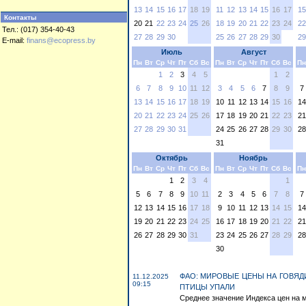
13
14
15
16
17
18
19
11
12
13
14
15
16
17
15
Контакты
20
21
22
23
24
25
26
18
19
20
21
22
23
24
22
Тел.: (017) 354-40-43
27
28
29
30
25
26
27
28
29
30
29
E-mail:
finans@ecopress.by
Июль
Август
Пн
Вт
Ср
Чт
Пт
Сб
Вс
Пн
Вт
Ср
Чт
Пт
Сб
Вс
Пн
1
2
3
4
5
1
2
6
7
8
9
10
11
12
3
4
5
6
7
8
9
7
13
14
15
16
17
18
19
10
11
12
13
14
15
16
14
20
21
22
23
24
25
26
17
18
19
20
21
22
23
21
27
28
29
30
31
24
25
26
27
28
29
30
28
31
Октябрь
Ноябрь
Пн
Вт
Ср
Чт
Пт
Сб
Вс
Пн
Вт
Ср
Чт
Пт
Сб
Вс
Пн
1
2
3
4
1
5
6
7
8
9
10
11
2
3
4
5
6
7
8
7
12
13
14
15
16
17
18
9
10
11
12
13
14
15
14
19
20
21
22
23
24
25
16
17
18
19
20
21
22
21
26
27
28
29
30
31
23
24
25
26
27
28
29
28
30
ФАО: МИРОВЫЕ ЦЕНЫ НА ГОВЯД
11.12.2025
09:15
ПТИЦЫ УПАЛИ
Среднее значение Индекса цен на 