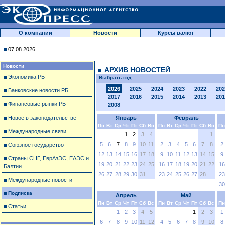
О компании
Новости
Курсы валют
07.08.2026
Новости
АРХИВ НОВОСТЕЙ
Экономика РБ
Выбрать год:
2026
2025
2024
2023
2022
202
Банковские новости РБ
2017
2016
2015
2014
2013
201
Финансовые рынки РБ
2008
Новое в законодательстве
Январь
Февраль
Пн
Вт
Ср
Чт
Пт
Сб
Вс
Пн
Вт
Ср
Чт
Пт
Сб
Вс
Пн
Международные связи
1
2
3
4
1
5
6
7
8
9
10
11
2
3
4
5
6
7
8
2
Союзное государство
12
13
14
15
16
17
18
9
10
11
12
13
14
15
9
Страны СНГ, ЕврАзЭС, ЕАЭС и
19
20
21
22
23
24
25
16
17
18
19
20
21
22
16
Балтии
26
27
28
29
30
31
23
24
25
26
27
28
23
Международные новости
30
Подписка
Апрель
Май
Пн
Вт
Ср
Чт
Пт
Сб
Вс
Пн
Вт
Ср
Чт
Пт
Сб
Вс
Пн
Статьи
1
2
3
4
5
1
2
3
1
6
7
8
9
10
11
12
4
5
6
7
8
9
10
8