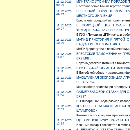
МИНТРАНС УТОЧНИЛ ПОРЯДОК П
11.12.2025
09:29
Постановление Министерства трансп
БРЕСТСКИЙ ГОРИСПОЛКОМ ПР
11.12.2025
09:47
МЕСТНОГО ЗНАЧЕНИЯ
Брестский городской исполнительны
В ПОЛОЦКОЙ ЦГБ НАЧАЛИ 
11.12.2025
10:07
ФЕЛЬДШЕРСКО-АКУШЕРСКИХ ПУН
В ГУЗ «Полоцкая ЦГБ» начали рабо
МАПИД ПРИСТУПИЛ К ПЯТОЙ О
11.12.2025
10:39
НА ДОЛГИНОВСКОМ ТРАКТЕ
МАПИД приступил к пятой очереди с
БРЕСТСКИЕ ТАМОЖЕННИКИ ПРЕС
11.12.2025
11:07
BR2 МЛН.
Партию детского питания стоимость
В ВИТЕБСКОЙ ОБЛАСТИ ЗАВЕР
11.12.2025
11:11
В Витебской области завершили фо
МАСШТАБНАЯ ЭКСПОЗИЦИЯ АГРО
11.12.2025
11:14
БЕЛАРУСЬ»
Масштабная экспозиция агропромыш
РАЗМЕР БАЗОВОЙ СТАВКИ ДЛЯ О
11.12.2025
11:24
BR297
С 1 января 2026 года размер базово
КГК ПРЕСЕЧЕНА МАСШТАБНАЯ 
11.12.2025
12:03
ШТАМПОВОК
Комитетом госконтроля пресечена 
ГДЕ В МИНСКЕ БУДУТ РАБОТАТЬ
11.12.2025
12:15
Елочные базары откроются в Минске
В БЕЛАРУСИ УТВЕРЖДЕНЫ ПЕ
11.12.2025