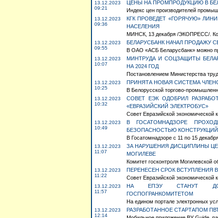
ЦЕНЫ НА ПРОМПРОДУКЦИЮ В БЕЛ
13.12.2023
09:21
Индекс цен производителей промышле
КГК ПРОВЕДЕТ «ГОРЯЧУЮ» ЛИН
13.12.2023
09:36
НАСЕЛЕНИЯ
МИНСК, 13 декабря /ЭКОПРЕСС/. Коми
БЕЛАРУСБАНК НАЧАЛ ПРОДАЖУ 
13.12.2023
09:55
В ОАО «АСБ Беларусбанк» можно пр
МИНТРУДА И СОЦЗАЩИТЫ БЕЛА
13.12.2023
10:07
НА 2024 ГОД
Постановлением Министерства труда
ПРИНЯТА НОВАЯ СИСТЕМА ЧЛЕН
13.12.2023
10:25
В Белорусской торгово-промышленно
СОВЕТ ЕЭК ОДОБРИЛ РАЗРАБ
13.12.2023
10:32
«ЕВРАЗИЙСКИЙ ЭЛЕКТРОБУС»
Совет Евразийской экономической ко
В ГОСАТОМНАДЗОРЕ ПРОХО
13.12.2023
10:49
БЕЗОПАСНОСТЬЮ КОНСТРУКЦИЙ,
В Госатомнадзоре с 11 по 15 декабр
ЗА НАРУШЕНИЯ ДИСЦИПЛИНЫ ЦЕ
13.12.2023
11:07
МОГИЛЕВЕ
Комитет госконтроля Могилевской о
ПЕРЕНЕСЕН СРОК ВСТУПЛЕНИЯ В
13.12.2023
11:22
Совет Евразийской экономической к
НА ЕПЭУ СТАНУТ ДОСТ
13.12.2023
11:57
ГОСПОГРАНКОМИТЕТОМ
На едином портале электронных услуг
РАЗРАБОТАННОЕ СТАРТАПОМ ПВТ
13.12.2023
12:14
Мобильное приложение BY Guide, ра