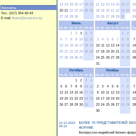
13
14
15
16
17
18
19
11
12
13
14
15
16
17
15
Контакты
20
21
22
23
24
25
26
18
19
20
21
22
23
24
22
Тел.: (017) 354-40-43
27
28
29
30
25
26
27
28
29
30
29
E-mail:
finans@ecopress.by
Июль
Август
Пн
Вт
Ср
Чт
Пт
Сб
Вс
Пн
Вт
Ср
Чт
Пт
Сб
Вс
Пн
1
2
3
4
5
1
2
6
7
8
9
10
11
12
3
4
5
6
7
8
9
7
13
14
15
16
17
18
19
10
11
12
13
14
15
16
14
20
21
22
23
24
25
26
17
18
19
20
21
22
23
21
27
28
29
30
31
24
25
26
27
28
29
30
28
31
Октябрь
Ноябрь
Пн
Вт
Ср
Чт
Пт
Сб
Вс
Пн
Вт
Ср
Чт
Пт
Сб
Вс
Пн
1
2
3
4
1
5
6
7
8
9
10
11
2
3
4
5
6
7
8
7
12
13
14
15
16
17
18
9
10
11
12
13
14
15
14
19
20
21
22
23
24
25
16
17
18
19
20
21
22
21
26
27
28
29
30
31
23
24
25
26
27
28
29
28
30
БОЛЕЕ 70 ПРЕДСТАВИТЕЛЕЙ БИ
13.12.2023
09:14
ФОРУМЕ
Белорусско-индийский бизнес-фору