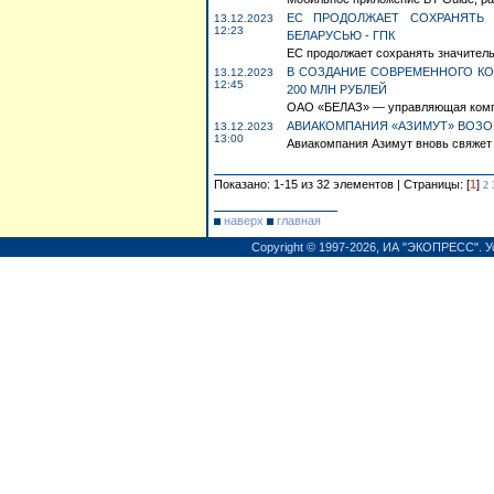
ЕС ПРОДОЛЖАЕТ СОХРАНЯТЬ 
13.12.2023
12:23
БЕЛАРУСЬЮ - ГПК
ЕС продолжает сохранять значительн
В СОЗДАНИЕ СОВРЕМЕННОГО КО
13.12.2023
12:45
200 МЛН РУБЛЕЙ
ОАО «БЕЛАЗ» — управляющая компа
АВИАКОМПАНИЯ «АЗИМУТ» ВОЗО
13.12.2023
13:00
Авиакомпания Азимут вновь свяжет 
Показано: 1-15 из 32 элементов | Страницы: [
1
]
2
наверх
главная
Copyright © 1997-2026,
ИА "ЭКОПРЕСС"
.
У