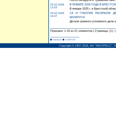
Посол Беларуси в Туркменистане С
В ЯНВАРЕ 2026 ГОДА В БРЕСТ
25.02.2026
13:53
В январе 2025 г. в Брестской обла
СК И ГУБОПИК РАСКРЫЛИ Д
25.02.2026
14:47
БЕЛАРУСИ
Детали громкого уголовного дела о
Показано: 1-15 из 21 элементов | Страницы: [
1
]
2
наверх
главная
Copyright © 1997-2026,
ИА "ЭКОПРЕСС"
.
У