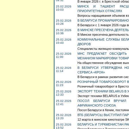
09:32
В январе 2026 г. в Брестской облас
МИНСК И ТАШКЕНТ РАСШИ
25.02.2026
10:03
ПРИОРИТЕТНЫХ ОТРАСЛЯХ
Вопросы наращивания объемов вза
В БЕЛАРУСИ ПРОМАРКИРОВАНО 
25.02.2026
10:26
В Беларуси с 1 января 2026 года 
В МИНСКЕ ПРЕСЕЧЕНА ДЕЯТЕЛ
25.02.2026
10:36
В Минске пресечена деятельность 
КОММУНАЛЬНЫЕ СЛУЖБЫ БЕЛА
25.02.2026
10:43
ДВОРОВ
Специалисты жилищно-коммунальн
МНС ПРЕДЛАГАЕТ ОБСУДИТЬ
25.02.2026
11:00
МЕХАНИЗМ МАРКИРОВКИ ТОВА
На общественное обсуждение выне
В БЕЛАРУСИ УТВЕРЖДЕНА Н
25.02.2026
11:14
СЕРВИСА «КРОК»
В Беларуси в рамках развития сис
РОЗНИЧНЫЙ ТОВАРООБОРОТ В 
25.02.2026
11:23
Розничный товарооборот в Брестско
ЭКСПОРТ ТЕХНИКИ BELARUS В У
25.02.2026
12:33
Экспорт техники BELARUS в Узбеки
ПОСОЛ БЕЛАРУСИ ВРУЧИЛ
25.02.2026
12:41
АФРИКАНСКОГО СОЮЗА
Посол Беларуси в Кении, постоян
ВТБ (БЕЛАРУСЬ) ВЫСТУПИЛ ПА
25.02.2026
13:20
12 марта в минском кинотеатре SK
БЕЛАРУСЬ И ТУРКМЕНИСТАН 
25.02.2026
13:52