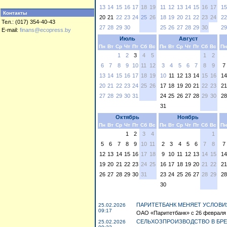
13
14
15
16
17
18
19
11
12
13
14
15
16
17
15
Контакты
20
21
22
23
24
25
26
18
19
20
21
22
23
24
22
Тел.: (017) 354-40-43
27
28
29
30
25
26
27
28
29
30
29
E-mail:
finans@ecopress.by
Июль
Август
Пн
Вт
Ср
Чт
Пт
Сб
Вс
Пн
Вт
Ср
Чт
Пт
Сб
Вс
Пн
1
2
3
4
5
1
2
6
7
8
9
10
11
12
3
4
5
6
7
8
9
7
13
14
15
16
17
18
19
10
11
12
13
14
15
16
14
20
21
22
23
24
25
26
17
18
19
20
21
22
23
21
27
28
29
30
31
24
25
26
27
28
29
30
28
31
Октябрь
Ноябрь
Пн
Вт
Ср
Чт
Пт
Сб
Вс
Пн
Вт
Ср
Чт
Пт
Сб
Вс
Пн
1
2
3
4
1
5
6
7
8
9
10
11
2
3
4
5
6
7
8
7
12
13
14
15
16
17
18
9
10
11
12
13
14
15
14
19
20
21
22
23
24
25
16
17
18
19
20
21
22
21
26
27
28
29
30
31
23
24
25
26
27
28
29
28
30
ПАРИТЕТБАНК МЕНЯЕТ УСЛОВИ
25.02.2026
09:17
ОАО «Паритетбанк» с 26 февраля 2
СЕЛЬХОЗПРОИЗВОДСТВО В БРЕ
25.02.2026