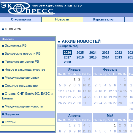
О компании
Новости
Курсы валют
10.08.2026
Новости
АРХИВ НОВОСТЕЙ
Экономика РБ
Выбрать год:
2026
2025
2024
2023
2022
202
Банковские новости РБ
2017
2016
2015
2014
2013
201
Финансовые рынки РБ
2008
Новое в законодательстве
Январь
Февраль
Пн
Вт
Ср
Чт
Пт
Сб
Вс
Пн
Вт
Ср
Чт
Пт
Сб
Вс
Пн
Международные связи
1
2
3
4
1
5
6
7
8
9
10
11
2
3
4
5
6
7
8
2
Союзное государство
12
13
14
15
16
17
18
9
10
11
12
13
14
15
9
Страны СНГ, ЕврАзЭС, ЕАЭС и
19
20
21
22
23
24
25
16
17
18
19
20
21
22
16
Балтии
26
27
28
29
30
31
23
24
25
26
27
28
23
Международные новости
30
Подписка
Апрель
Май
Пн
Вт
Ср
Чт
Пт
Сб
Вс
Пн
Вт
Ср
Чт
Пт
Сб
Вс
Пн
Статьи
1
2
3
4
5
1
2
3
1
6
7
8
9
10
11
12
4
5
6
7
8
9
10
8