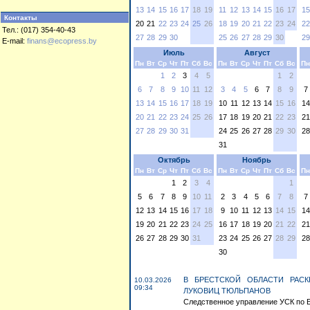
13
14
15
16
17
18
19
11
12
13
14
15
16
17
15
Контакты
20
21
22
23
24
25
26
18
19
20
21
22
23
24
22
Тел.: (017) 354-40-43
27
28
29
30
25
26
27
28
29
30
29
E-mail:
finans@ecopress.by
Июль
Август
Пн
Вт
Ср
Чт
Пт
Сб
Вс
Пн
Вт
Ср
Чт
Пт
Сб
Вс
Пн
1
2
3
4
5
1
2
6
7
8
9
10
11
12
3
4
5
6
7
8
9
7
13
14
15
16
17
18
19
10
11
12
13
14
15
16
14
20
21
22
23
24
25
26
17
18
19
20
21
22
23
21
27
28
29
30
31
24
25
26
27
28
29
30
28
31
Октябрь
Ноябрь
Пн
Вт
Ср
Чт
Пт
Сб
Вс
Пн
Вт
Ср
Чт
Пт
Сб
Вс
Пн
1
2
3
4
1
5
6
7
8
9
10
11
2
3
4
5
6
7
8
7
12
13
14
15
16
17
18
9
10
11
12
13
14
15
14
19
20
21
22
23
24
25
16
17
18
19
20
21
22
21
26
27
28
29
30
31
23
24
25
26
27
28
29
28
30
В БРЕСТСКОЙ ОБЛАСТИ РАС
10.03.2026
09:34
ЛУКОВИЦ ТЮЛЬПАНОВ
Следственное управление УСК по Бр