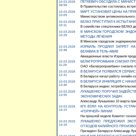
ПЕТКЕВИЧ ОБСУДИЛА С МИНИСТ
10.03.2026
09:59
В Правительстве состоялась встре
МАРТ УСТАНОВИЛ ЦЕНЫ НА ПРИ
10.03.2026
10:05
Министерством антимонопольного ре
БЕЛАЗ ПРИСТУПИЛ К ИСПЫТАН
10.03.2026
10:11
В семействе спецтехники БЕЛАЗ д
В МИНСКОМ ГОРОДСКОМ ЭНДО
10.03.2026
10:29
МЕТОДЫ ЛЕЧЕНИЯ
В Минском городском эндокринолог
ИЗРАИЛЬ ПРОДЛИЛ ЗАПРЕТ Н
10.03.2026
10:48
БЕЛАВИА В ТЕЛЬ-АВИВ
Авиационные власти Израиля продл
БЕЛАГРОПРОМБАНК СНИЗИЛ ПРО
10.03.2026
11:29
ОАО «Белагропромбанк» снизило про
В БЕЛАРУСИ ПОЯВИЛСЯ СЕРВИС
10.03.2026
12:31
В Беларуси начал работу онлайн-се
В БЕЛАРУСИ ИНФЛЯЦИЯ С НАЧАЛ
10.03.2026
13:30
В Беларуси индекс потребительских 
ЛУКАШЕНКО ПОРУЧИЛ ЗАДЕЙСТ
10.03.2026
13:50
ЭКОНОМИЧЕСКИХ ЗАДАЧ
Александр Лукашенко 10 марта при
КГК ВЗЯЛ НА КОНТРОЛЬ УСТР
10.03.2026
14:15
«ГОРЯЧЕЙ» ЛИНИИ
На прошлой неделе Комитет госконт
ЛУКАШЕНКО ПРЕДЛОЖИЛ ЭКС
10.03.2026
14:16
ОТХОДОВ КАЛИЙНОГО ПРОИЗВО
Президент Беларуси Александр Лука