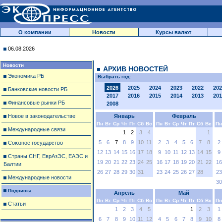
О компании
Новости
Курсы валют
06.08.2026
Новости
АРХИВ НОВОСТЕЙ
Экономика РБ
Выбрать год:
2026
2025
2024
2023
2022
202
Банковские новости РБ
2017
2016
2015
2014
2013
201
Финансовые рынки РБ
2008
Новое в законодательстве
Январь
Февраль
Пн
Вт
Ср
Чт
Пт
Сб
Вс
Пн
Вт
Ср
Чт
Пт
Сб
Вс
Пн
Международные связи
1
2
3
4
1
5
6
7
8
9
10
11
2
3
4
5
6
7
8
2
Союзное государство
12
13
14
15
16
17
18
9
10
11
12
13
14
15
9
Страны СНГ, ЕврАзЭС, ЕАЭС и
19
20
21
22
23
24
25
16
17
18
19
20
21
22
16
Балтии
26
27
28
29
30
31
23
24
25
26
27
28
23
Международные новости
30
Подписка
Апрель
Май
Пн
Вт
Ср
Чт
Пт
Сб
Вс
Пн
Вт
Ср
Чт
Пт
Сб
Вс
Пн
Статьи
1
2
3
4
5
1
2
3
1
6
7
8
9
10
11
12
4
5
6
7
8
9
10
8