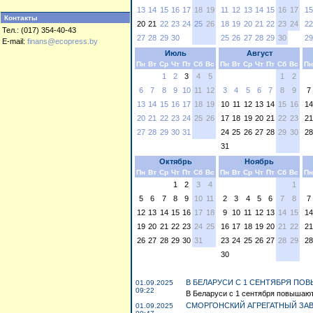
13
14
15
16
17
18
19
11
12
13
14
15
16
17
15
Контакты
20
21
22
23
24
25
26
18
19
20
21
22
23
24
22
Тел.: (017) 354-40-43
27
28
29
30
25
26
27
28
29
30
29
E-mail:
finans@ecopress.by
Июль
Август
Пн
Вт
Ср
Чт
Пт
Сб
Вс
Пн
Вт
Ср
Чт
Пт
Сб
Вс
Пн
1
2
3
4
5
1
2
6
7
8
9
10
11
12
3
4
5
6
7
8
9
7
13
14
15
16
17
18
19
10
11
12
13
14
15
16
14
20
21
22
23
24
25
26
17
18
19
20
21
22
23
21
27
28
29
30
31
24
25
26
27
28
29
30
28
31
Октябрь
Ноябрь
Пн
Вт
Ср
Чт
Пт
Сб
Вс
Пн
Вт
Ср
Чт
Пт
Сб
Вс
Пн
1
2
3
4
1
5
6
7
8
9
10
11
2
3
4
5
6
7
8
7
12
13
14
15
16
17
18
9
10
11
12
13
14
15
14
19
20
21
22
23
24
25
16
17
18
19
20
21
22
21
26
27
28
29
30
31
23
24
25
26
27
28
29
28
30
В БЕЛАРУСИ С 1 СЕНТЯБРЯ ПО
01.09.2025
09:22
В Беларуси с 1 сентября повышаютс
СМОРГОНСКИЙ АГРЕГАТНЫЙ ЗА
01.09.2025