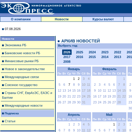
О компании
Новости
Курсы валют
07.08.2026
Новости
АРХИВ НОВОСТЕЙ
Экономика РБ
Выбрать год:
2026
2025
2024
2023
2022
202
Банковские новости РБ
2017
2016
2015
2014
2013
201
Финансовые рынки РБ
2008
Новое в законодательстве
Январь
Февраль
Пн
Вт
Ср
Чт
Пт
Сб
Вс
Пн
Вт
Ср
Чт
Пт
Сб
Вс
Пн
Международные связи
1
2
3
4
1
5
6
7
8
9
10
11
2
3
4
5
6
7
8
2
Союзное государство
12
13
14
15
16
17
18
9
10
11
12
13
14
15
9
Страны СНГ, ЕврАзЭС, ЕАЭС и
19
20
21
22
23
24
25
16
17
18
19
20
21
22
16
Балтии
26
27
28
29
30
31
23
24
25
26
27
28
23
Международные новости
30
Подписка
Апрель
Май
Пн
Вт
Ср
Чт
Пт
Сб
Вс
Пн
Вт
Ср
Чт
Пт
Сб
Вс
Пн
Статьи
1
2
3
4
5
1
2
3
1
6
7
8
9
10
11
12
4
5
6
7
8
9
10
8