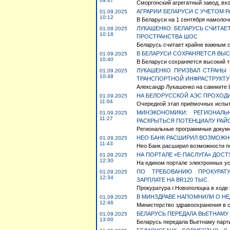
09:47
Сморгонский агрегатный завод, вх
АГРАРИИ БЕЛАРУСИ С УЧЕТОМ Р
01.09.2025
10:12
В Беларуси на 1 сентября намолоче
ЛУКАШЕНКО: БЕЛАРУСЬ СЧИТА
01.09.2025
10:18
ПРОСТРАНСТВА ШОС
Беларусь считает крайне важным с
В БЕЛАРУСИ СОХРАНЯЕТСЯ ВЫС
01.09.2025
10:40
В Беларуси сохраняется высокий те
ЛУКАШЕНКО ПРИЗВАЛ СТРАНЫ
01.09.2025
10:48
ТРАНСПОРТНОЙ ИНФРАСТРУКТ
Александр Лукашенко на саммите 
НА БЕЛОРУССКОЙ АЭС ПРОХОД
01.09.2025
11:04
Очередной этап приёмочных испыта
МИНЭКОНОМИКИ: РЕГИОНАЛ
01.09.2025
11:27
РАСКРЫТЬСЯ ПОТЕНЦИАЛУ РАЙ
Региональные программные докуме
НЕО БАНК РАСШИРИЛ ВОЗМОЖНО
01.09.2025
11:43
Нео Банк расширил возможности п
НА ПОРТАЛЕ «Е-ПАСЛУГА» ДОС
01.09.2025
12:30
На едином портале электронных усл
ПО ТРЕБОВАНИЮ ПРОКУРАТ
01.09.2025
12:34
ЗАРПЛАТЕ НА BR120 ТЫС.
Прокуратура г.Новополоцка в ходе 
В МИНЗДРАВЕ НАПОМНИЛИ О Н
01.09.2025
12:46
Министерство здравоохранения в с
БЕЛАРУСЬ ПЕРЕДАЛА ВЬЕТНАМУ
01.09.2025
13:00
Беларусь передала Вьетнаму парт