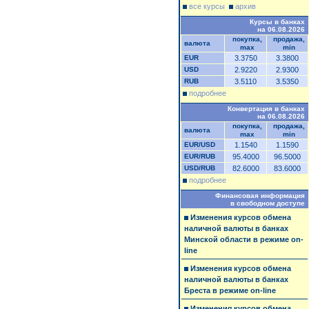
все курсы
архив
Курсы в банках
на 06.08.2026
покупка,
продажа,
валюта
max
min
EUR
3.3750
3.3800
USD
2.9220
2.9300
RUB
3.5110
3.5350
подробнее
Конвертация в банках
на 06.08.2026
покупка,
продажа,
валюта
max
min
EUR/USD
1.1540
1.1590
EUR/RUB
95.4000
96.5000
USD/RUB
82.6000
83.6000
подробнее
Финансовая информация
в свободном доступе
Изменения курсов обмена
наличной валюты в банках
Минской области в режиме on-
line
Изменения курсов обмена
наличной валюты в банках
Бреста в режиме on-line
Изменения курсов обмена