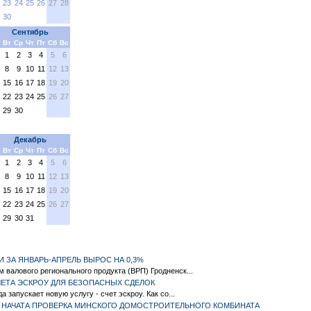
23
24
25
26
27
28
30
Сентябрь
Вт
Ср
Чт
Пт
Сб
Вс
1
2
3
4
5
6
8
9
10
11
12
13
15
16
17
18
19
20
22
23
24
25
26
27
29
30
Декабрь
Вт
Ср
Чт
Пт
Сб
Вс
1
2
3
4
5
6
8
9
10
11
12
13
15
16
17
18
19
20
22
23
24
25
26
27
29
30
31
 ЗА ЯНВАРЬ-АПРЕЛЬ ВЫРОС НА 0,3%
м валового регионального продукта (ВРП) Гродненск...
ЧЕТА ЭСКРОУ ДЛЯ БЕЗОПАСНЫХ СДЕЛОК
 запускает новую услугу - счет эскроу. Как со...
 НАЧАТА ПРОВЕРКА МИНСКОГО ДОМОСТРОИТЕЛЬНОГО КОМБИНАТА