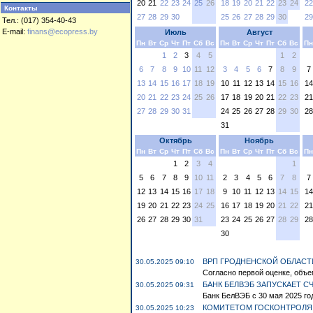
20
21
22
23
24
25
26
18
19
20
21
22
23
24
22
Контакты
27
28
29
30
25
26
27
28
29
30
29
Тел.: (017) 354-40-43
E-mail:
finans@ecopress.by
Июль
Август
Пн
Вт
Ср
Чт
Пт
Сб
Вс
Пн
Вт
Ср
Чт
Пт
Сб
Вс
Пн
1
2
3
4
5
1
2
6
7
8
9
10
11
12
3
4
5
6
7
8
9
7
13
14
15
16
17
18
19
10
11
12
13
14
15
16
14
20
21
22
23
24
25
26
17
18
19
20
21
22
23
21
27
28
29
30
31
24
25
26
27
28
29
30
28
31
Октябрь
Ноябрь
Пн
Вт
Ср
Чт
Пт
Сб
Вс
Пн
Вт
Ср
Чт
Пт
Сб
Вс
Пн
1
2
3
4
1
5
6
7
8
9
10
11
2
3
4
5
6
7
8
7
12
13
14
15
16
17
18
9
10
11
12
13
14
15
14
19
20
21
22
23
24
25
16
17
18
19
20
21
22
21
26
27
28
29
30
31
23
24
25
26
27
28
29
28
30
ВРП ГРОДНЕНСКОЙ ОБЛАСТИ
30.05.2025 09:10
Согласно первой оценке, объе
БАНК БЕЛВЭБ ЗАПУСКАЕТ С
30.05.2025 09:31
Банк БелВЭБ с 30 мая 2025 года
КОМИТЕТОМ ГОСКОНТРОЛЯ
30.05.2025 10:23