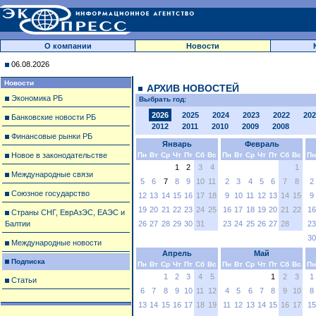
О компании
Новости
06.08.2026
Новости
АРХИВ НОВОСТЕЙ
Экономика РБ
Выбрать год:
2026
2025
2024
2023
2022
202
Банковские новости РБ
2012
2011
2010
2009
2008
Финансовые рынки РБ
Январь
Февраль
Новое в законодательстве
Пн
Вт
Ср
Чт
Пт
Сб
Вс
Пн
Вт
Ср
Чт
Пт
Сб
Вс
Пн
1
2
3
4
1
Международные связи
5
6
7
8
9
10
11
2
3
4
5
6
7
8
2
Союзное государство
12
13
14
15
16
17
18
9
10
11
12
13
14
15
9
19
20
21
22
23
24
25
16
17
18
19
20
21
22
16
Страны СНГ, ЕврАзЭС, ЕАЭС и
Балтии
26
27
28
29
30
31
23
24
25
26
27
28
23
30
Международные новости
Апрель
Май
Подписка
Пн
Вт
Ср
Чт
Пт
Сб
Вс
Пн
Вт
Ср
Чт
Пт
Сб
Вс
Пн
1
2
3
4
5
1
2
3
1
Статьи
6
7
8
9
10
11
12
4
5
6
7
8
9
10
8
13
14
15
16
17
18
19
11
12
13
14
15
16
17
15