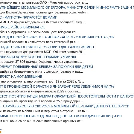
контроля начата проверка ОАО «Минский домостроител...
РУПНЕЙШЕГО МОБИЛЬНОГО ОПЕРАТОРА: МИНИСТР СВЯЗИ И ИНФОРМАТИЗАЦИИ 
ции Кирилл Залесский посетил центральный офис моби...
С «МАГИСТР» ПРИРАСТЁТ ДОМАМИ
ГИСТР» прирастёт домами. Об этом сообщает Teleg...
ЯМЫЕ РЕЙСЫ В МУРМАНСК
ейсы в Мурманск. Об этом сообщает Telegram-ка...
ГРОДНЕНСКОЙ ОБЛАСТИ ЗА ЯНВАРЬ-АПРЕЛЬ УВЕЛИЧИЛОСЬ НА 2,3%
енской области в хозяйствах всех категорий (в с...
СОЗДАЕТ БЛАГОПРИЯТНЫЕ УСЛОВИЯ ДЛЯ РАЗВИТИЯ МСП
ятные условия для развития МСП. Об этом заявил 29...
 ВЪЕХАЛИ БОЛЕЕ 37,8 ТЫС. ГРАЖДАН УКРАИНЫ
 въехали 37 806 граждан Украины: через украинско...
ПОЛУЧАТ ПОВЫШЕННЫЙ КЕШБЭК ЗА ПОКУПКИ ДЛЯ ДЕТЕЙ
шбэк за безналичную оплату детских товаров и раз...
ИРУЮТ НА МОГИЛЕВЩИНЕ
ного исполнительного комитета от 19 мая 2025 г. №...
 В ГРОДНЕНСКОЙ ОБЛАСТИ В ЯНВАРЕ-АПРЕЛЕ УВЕЛИЧИЛСЯ НА 7%
ненской области в январе – апреле 2025 г. состав...
ТСЯ ПОЗИТИВНАЯ ДИНАМИКА ПОКАЗАТЕЛЕЙ НЕСОСТОЯТЕЛЬНОСТИ И БАНКРО
ации и банкротству на 1 апреля 2025 г. процедуры...
ЕТ САМУЮ ВЫСОКУЮ СКОРОСТЬ МОБИЛЬНОЙ ПЕРЕДАЧИ ДАННЫХ В БЕЛАРУСИ
мым быстрым мобильным интернетом в стране — сеть...
ЛИВАЕТ ПОПОЛНЕНИЕ ОТДЕЛЬНЫХ ДЕПОЗИТОВ ЮРИДИЧЕСКИХ ЛИЦ И ИП
с 30.05.2025 по 07.07.2025 пополнения срочных от...
|