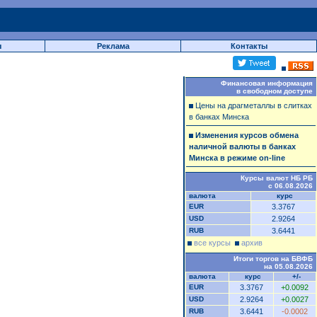
ы
Реклама
Контакты
Финансовая информация
в свободном доступе
Цены на драгметаллы в слитках
в банках Минска
Изменения курсов обмена
наличной валюты в банках
Минска в режиме on-line
Курсы валют НБ РБ
с 06.08.2026
валюта
курс
EUR
3.3767
USD
2.9264
RUB
3.6441
все курсы
архив
Итоги торгов на БВФБ
на 05.08.2026
валюта
курс
+/-
EUR
3.3767
+0.0092
USD
2.9264
+0.0027
RUB
3.6441
-0.0002