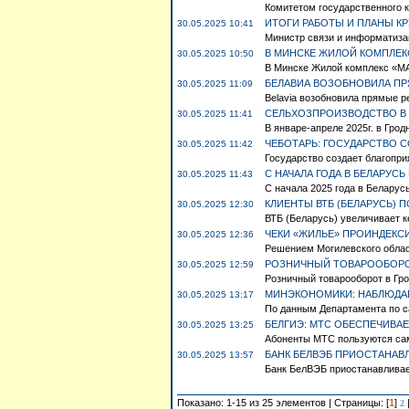
Комитетом государственного 
ИТОГИ РАБОТЫ И ПЛАНЫ К
30.05.2025 10:41
Министр связи и информатиза
В МИНСКЕ ЖИЛОЙ КОМПЛЕК
30.05.2025 10:50
В Минске Жилой комплекс «МА
БЕЛАВИА ВОЗОБНОВИЛА ПР
30.05.2025 11:09
Belavia возобновила прямые р
СЕЛЬХОЗПРОИЗВОДСТВО В 
30.05.2025 11:41
В январе-апреле 2025г. в Гродн
ЧЕБОТАРЬ: ГОСУДАРСТВО 
30.05.2025 11:42
Государство создает благопри
С НАЧАЛА ГОДА В БЕЛАРУСЬ
30.05.2025 11:43
С начала 2025 года в Беларусь
КЛИЕНТЫ ВТБ (БЕЛАРУСЬ) 
30.05.2025 12:30
ВТБ (Беларусь) увеличивает ке
ЧЕКИ «ЖИЛЬЕ» ПРОИНДЕКС
30.05.2025 12:36
Решением Могилевского област
РОЗНИЧНЫЙ ТОВАРООБОРОТ
30.05.2025 12:59
Розничный товарооборот в Грод
МИНЭКОНОМИКИ: НАБЛЮДАЕ
30.05.2025 13:17
По данным Департамента по сан
БЕЛГИЭ: МТС ОБЕСПЕЧИВА
30.05.2025 13:25
Абоненты МТС пользуются са
БАНК БЕЛВЭБ ПРИОСТАНАВ
30.05.2025 13:57
Банк БелВЭБ приостанавливает 
Показано: 1-15 из 25 элементов | Страницы: [
1
]
2