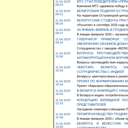
МТС СТАЛ ПОБЕДИТЕЛЕМ «ПРЕ
11.04.2025
09:03
Компания МТС одержала победу в 
БЕЛАРУСБАНК ПОДАРИЛ ОСТР
11.04.2025
09:21
На территории Островецкой центр
БЕЛОРУССКИЕ СТУДЕНТЫ ПРИ 
11.04.2025
09:25
«Росатом» в сентябре 2025 года о
ЗА ЯНВАРЬ-ФЕВРАЛЬ В ГРОДНЕ
11.04.2025
09:27
В январе-феврале 2025 г. организ
ГУБЕРНАТОР ПРИМОРЬЯ: С
11.04.2025
09:33
УВЕЛИЧЕНИЮ ОБЪЕМОВ ДОБЫЧ
Сотрудничество с заводом «БЕЛАЗ
ВОПРОСЫ ПРОТИВОДЕЙСТВИ
11.04.2025
10:00
АНТИКОРРУПЦИОННОМ ФОРУМ
Вопросы противодействия коррупц
ЧЕБОТАРЬ: БЕЛАРУСЬ З
11.04.2025
10:04
СОТРУДНИЧЕСТВА С ИНДИЕЙ
Беларусь заинтересована в развит
ПРОЕКТ ПО ФОРМИРОВАНИЮ КА
11.04.2025
10:04
Проект «Карьерно-образовательные
В БЕЛАРУСИ ИНФЛЯЦИЯ С НАЧА
11.04.2025
10:05
В Беларуси индекс потребительских 
КОНЦЕПЦИЮ ЖИЛИЩНОЙ ПОЛИ
11.04.2025
12:33
ПРЕДСТАВИТЕЛЕЙ
Заседание семинара-совещания Па
ПРОМПРОИЗВОДСТВО ГРОДНЕНС
11.04.2025
12:36
В январе-феврале 2025 г. объем п
БЕЛАРУСЬ И ВЕНЕСУЭЛА Н
11.04.2025
13:00