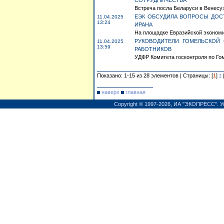
СОТРУДНИЧЕСТВА
Встреча посла Беларуси в Венесу
ЕЭК ОБСУДИЛА ВОПРОСЫ ДОС
11.04.2025
13:24
ИРАНА
На площадке Евразийской экономи
РУКОВОДИТЕЛИ ГОМЕЛЬСКОЙ
11.04.2025
13:59
РАБОТНИКОВ
УДФР Комитета госконтроля по Го
Показано: 1-15 из 28 элементов | Страницы: [
1
]
2
наверх
главная
Copyright © 1997-2026,
ИА "ЭКОПРЕСС"
.
У