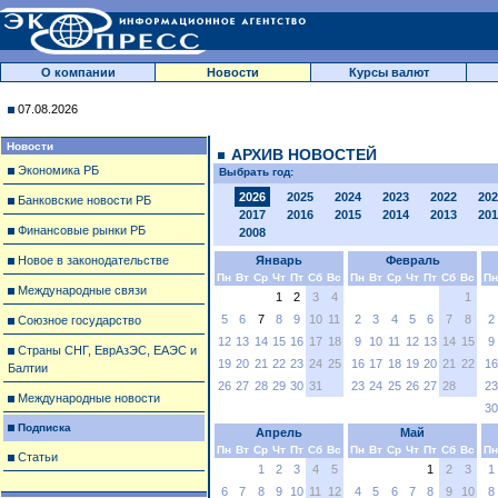
О компании
Новости
Курсы валют
07.08.2026
Новости
АРХИВ НОВОСТЕЙ
Экономика РБ
Выбрать год:
2026
2025
2024
2023
2022
202
Банковские новости РБ
2017
2016
2015
2014
2013
201
Финансовые рынки РБ
2008
Новое в законодательстве
Январь
Февраль
Пн
Вт
Ср
Чт
Пт
Сб
Вс
Пн
Вт
Ср
Чт
Пт
Сб
Вс
Пн
Международные связи
1
2
3
4
1
5
6
7
8
9
10
11
2
3
4
5
6
7
8
2
Союзное государство
12
13
14
15
16
17
18
9
10
11
12
13
14
15
9
Страны СНГ, ЕврАзЭС, ЕАЭС и
19
20
21
22
23
24
25
16
17
18
19
20
21
22
16
Балтии
26
27
28
29
30
31
23
24
25
26
27
28
23
Международные новости
30
Подписка
Апрель
Май
Пн
Вт
Ср
Чт
Пт
Сб
Вс
Пн
Вт
Ср
Чт
Пт
Сб
Вс
Пн
Статьи
1
2
3
4
5
1
2
3
1
6
7
8
9
10
11
12
4
5
6
7
8
9
10
8