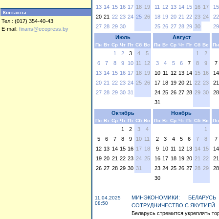
13
14
15
16
17
18
19
11
12
13
14
15
16
17
15
Контакты
20
21
22
23
24
25
26
18
19
20
21
22
23
24
22
Тел.: (017) 354-40-43
27
28
29
30
25
26
27
28
29
30
29
E-mail:
finans@ecopress.by
Июль
Август
Пн
Вт
Ср
Чт
Пт
Сб
Вс
Пн
Вт
Ср
Чт
Пт
Сб
Вс
Пн
1
2
3
4
5
1
2
6
7
8
9
10
11
12
3
4
5
6
7
8
9
7
13
14
15
16
17
18
19
10
11
12
13
14
15
16
14
20
21
22
23
24
25
26
17
18
19
20
21
22
23
21
27
28
29
30
31
24
25
26
27
28
29
30
28
31
Октябрь
Ноябрь
Пн
Вт
Ср
Чт
Пт
Сб
Вс
Пн
Вт
Ср
Чт
Пт
Сб
Вс
Пн
1
2
3
4
1
5
6
7
8
9
10
11
2
3
4
5
6
7
8
7
12
13
14
15
16
17
18
9
10
11
12
13
14
15
14
19
20
21
22
23
24
25
16
17
18
19
20
21
22
21
26
27
28
29
30
31
23
24
25
26
27
28
29
28
30
МИНЭКОНОМИКИ: БЕЛАРУСЬ
11.04.2025
08:50
СОТРУДНИЧЕСТВО С ЯКУТИЕЙ
Беларусь стремится укреплять тор