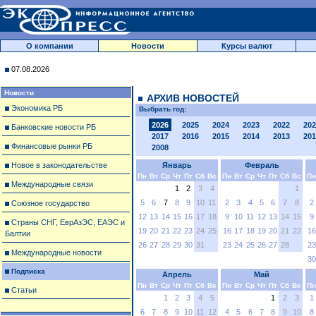
О компании
Новости
Курсы валют
07.08.2026
Новости
АРХИВ НОВОСТЕЙ
Экономика РБ
Выбрать год:
2026
2025
2024
2023
2022
202
Банковские новости РБ
2017
2016
2015
2014
2013
201
Финансовые рынки РБ
2008
Новое в законодательстве
Январь
Февраль
Пн
Вт
Ср
Чт
Пт
Сб
Вс
Пн
Вт
Ср
Чт
Пт
Сб
Вс
Пн
Международные связи
1
2
3
4
1
5
6
7
8
9
10
11
2
3
4
5
6
7
8
2
Союзное государство
12
13
14
15
16
17
18
9
10
11
12
13
14
15
9
Страны СНГ, ЕврАзЭС, ЕАЭС и
19
20
21
22
23
24
25
16
17
18
19
20
21
22
16
Балтии
26
27
28
29
30
31
23
24
25
26
27
28
23
Международные новости
30
Подписка
Апрель
Май
Пн
Вт
Ср
Чт
Пт
Сб
Вс
Пн
Вт
Ср
Чт
Пт
Сб
Вс
Пн
Статьи
1
2
3
4
5
1
2
3
1
6
7
8
9
10
11
12
4
5
6
7
8
9
10
8