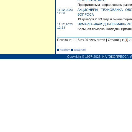
СУБЪЕКТОВ МСП
Приоритетным направлением развит
АКЦИОНЕРЫ ТЕХНОБАНКА ОБ
11.12.2023
12:00
ВОПРОСА
19 декабря 2023 года в очной форм
ЯРМАРКА «КАЛЯДНЫ КIРМАШ» РА
11.12.2023
12:23
Большая ярмарка «Калядны кiрмаш» 
Показано: 1-15 из 29 элементов | Страницы: [
1
]
2
наверх
главная
Copyright © 1997-2026,
ИА "ЭКОПРЕСС"
.
У