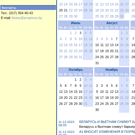
13
14
15
16
17
18
19
11
12
13
14
15
16
17
15
Контакты
20
21
22
23
24
25
26
18
19
20
21
22
23
24
22
Тел.: (017) 354-40-43
27
28
29
30
25
26
27
28
29
30
29
E-mail:
finans@ecopress.by
Июль
Август
Пн
Вт
Ср
Чт
Пт
Сб
Вс
Пн
Вт
Ср
Чт
Пт
Сб
Вс
Пн
1
2
3
4
5
1
2
6
7
8
9
10
11
12
3
4
5
6
7
8
9
7
13
14
15
16
17
18
19
10
11
12
13
14
15
16
14
20
21
22
23
24
25
26
17
18
19
20
21
22
23
21
27
28
29
30
31
24
25
26
27
28
29
30
28
31
Октябрь
Ноябрь
Пн
Вт
Ср
Чт
Пт
Сб
Вс
Пн
Вт
Ср
Чт
Пт
Сб
Вс
Пн
1
2
3
4
1
5
6
7
8
9
10
11
2
3
4
5
6
7
8
7
12
13
14
15
16
17
18
9
10
11
12
13
14
15
14
19
20
21
22
23
24
25
16
17
18
19
20
21
22
21
26
27
28
29
30
31
23
24
25
26
27
28
29
28
30
БЕЛАРУСЬ И ВЬЕТНАМ СНИМУТ 
11.12.2023
09:05
Беларусь и Вьетнам снимут барьеры
А1 ВНОСИТ ИЗМЕНЕНИЯ В ПОРЯД
11.12.2023