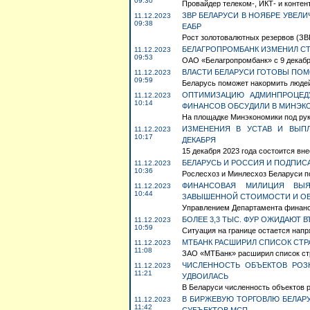
09:30
Провайдер телеком-, ИКТ- и контент
ЗВР БЕЛАРУСИ В НОЯБРЕ УВЕЛ
11.12.2023
09:38
ЕАБР
Рост золотовалютных резервов (ЗВР
БЕЛАГРОПРОМБАНК ИЗМЕНИЛ СТ
11.12.2023
09:53
ОАО «Белагропромбанк» с 9 декабря
ВЛАСТИ БЕЛАРУСИ ГОТОВЫ ПОМ
11.12.2023
09:59
Беларусь поможет накормить людей 
ОПТИМИЗАЦИЮ АДМИНПРОЦЕДУ
11.12.2023
10:14
ФИНАНСОВ ОБСУДИЛИ В МИНЭК
На площадке Минэкономики под рук
ИЗМЕНЕНИЯ В УСТАВ И ВЫПЛ
11.12.2023
10:17
ДЕКАБРЯ
15 декабря 2023 года состоится вн
БЕЛАРУСЬ И РОССИЯ И ПОДПИС
11.12.2023
10:36
Рослесхоз и Минлесхоз Беларуси п
ФИНАНСОВАЯ МИЛИЦИЯ ВЫЯ
11.12.2023
10:44
ЗАВЫШЕННОЙ СТОИМОСТИ И О
Управлением Департамента финансо
БОЛЕЕ 3,3 ТЫС. ФУР ОЖИДАЮТ В
11.12.2023
10:59
Ситуация на границе остается напр
МТБАНК РАСШИРИЛ СПИСОК СТР
11.12.2023
11:08
ЗАО «МТБанк» расширил список стр
ЧИСЛЕННОСТЬ ОБЪЕКТОВ РОЗ
11.12.2023
11:21
УДВОИЛАСЬ
В Беларуси численность объектов ро
В БИРЖЕВУЮ ТОРГОВЛЮ БЕЛАРУ
11.12.2023
11:42