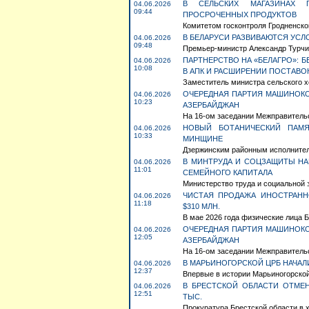
В СЕЛЬСКИХ МАГАЗИНАХ 
04.06.2026
09:44
ПРОСРОЧЕННЫХ ПРОДУКТОВ
Комитетом госконтроля Гродненско
В БЕЛАРУСИ РАЗВИВАЮТСЯ УСЛ
04.06.2026
09:48
Премьер-министр Александр Турчин
ПАРТНЕРСТВО НА «БЕЛАГРО»: 
04.06.2026
10:08
В АПК И РАСШИРЕНИИ ПОСТАВО
Заместитель министра сельского х
ОЧЕРЕДНАЯ ПАРТИЯ МАШИНОКО
04.06.2026
10:23
АЗЕРБАЙДЖАН
На 16-ом заседании Межправительс
НОВЫЙ БОТАНИЧЕСКИЙ ПАМЯ
04.06.2026
10:33
МИНЩИНЕ
Дзержинским районным исполнител
В МИНТРУДА И СОЦЗАЩИТЫ Н
04.06.2026
11:01
СЕМЕЙНОГО КАПИТАЛА
Министерство труда и социальной 
ЧИСТАЯ ПРОДАЖА ИНОСТРАНН
04.06.2026
11:18
$310 МЛН.
В мае 2026 года физические лица Б
ОЧЕРЕДНАЯ ПАРТИЯ МАШИНОКО
04.06.2026
12:05
АЗЕРБАЙДЖАН
На 16-ом заседании Межправительс
В МАРЬИНОГОРСКОЙ ЦРБ НАЧА
04.06.2026
12:37
Впервые в истории Марьиногорской
В БРЕСТСКОЙ ОБЛАСТИ ОТМЕН
04.06.2026
12:51
ТЫС.
Прокуратура Брестской области в х