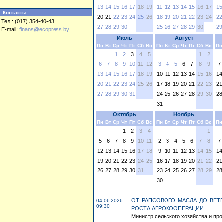
13
14
15
16
17
18
19
11
12
13
14
15
16
17
15
Контакты
20
21
22
23
24
25
26
18
19
20
21
22
23
24
22
Тел.: (017) 354-40-43
27
28
29
30
25
26
27
28
29
30
29
E-mail:
finans@ecopress.by
Июль
Август
Пн
Вт
Ср
Чт
Пт
Сб
Вс
Пн
Вт
Ср
Чт
Пт
Сб
Вс
Пн
1
2
3
4
5
1
2
6
7
8
9
10
11
12
3
4
5
6
7
8
9
7
13
14
15
16
17
18
19
10
11
12
13
14
15
16
14
20
21
22
23
24
25
26
17
18
19
20
21
22
23
21
27
28
29
30
31
24
25
26
27
28
29
30
28
31
Октябрь
Ноябрь
Пн
Вт
Ср
Чт
Пт
Сб
Вс
Пн
Вт
Ср
Чт
Пт
Сб
Вс
Пн
1
2
3
4
1
5
6
7
8
9
10
11
2
3
4
5
6
7
8
7
12
13
14
15
16
17
18
9
10
11
12
13
14
15
14
19
20
21
22
23
24
25
16
17
18
19
20
21
22
21
26
27
28
29
30
31
23
24
25
26
27
28
29
28
30
ОТ РАПСОВОГО МАСЛА ДО ВЕТ
04.06.2026
09:30
РОСТА АГРОКООПЕРАЦИИ
Министр сельского хозяйства и пр