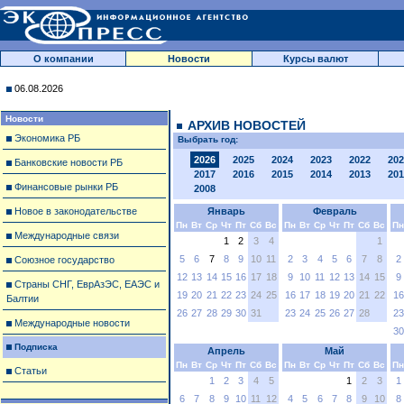
О компании
Новости
Курсы валют
06.08.2026
Новости
АРХИВ НОВОСТЕЙ
Экономика РБ
Выбрать год:
2026
2025
2024
2023
2022
202
Банковские новости РБ
2017
2016
2015
2014
2013
201
Финансовые рынки РБ
2008
Новое в законодательстве
Январь
Февраль
Пн
Вт
Ср
Чт
Пт
Сб
Вс
Пн
Вт
Ср
Чт
Пт
Сб
Вс
Пн
Международные связи
1
2
3
4
1
5
6
7
8
9
10
11
2
3
4
5
6
7
8
2
Союзное государство
12
13
14
15
16
17
18
9
10
11
12
13
14
15
9
Страны СНГ, ЕврАзЭС, ЕАЭС и
19
20
21
22
23
24
25
16
17
18
19
20
21
22
16
Балтии
26
27
28
29
30
31
23
24
25
26
27
28
23
Международные новости
30
Подписка
Апрель
Май
Пн
Вт
Ср
Чт
Пт
Сб
Вс
Пн
Вт
Ср
Чт
Пт
Сб
Вс
Пн
Статьи
1
2
3
4
5
1
2
3
1
6
7
8
9
10
11
12
4
5
6
7
8
9
10
8