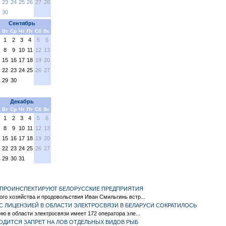
23
24
25
26
27
28
30
Сентябрь
Вт
Ср
Чт
Пт
Сб
Вс
1
2
3
4
5
6
8
9
10
11
12
13
15
16
17
18
19
20
22
23
24
25
26
27
29
30
Декабрь
Вт
Ср
Чт
Пт
Сб
Вс
1
2
3
4
5
6
8
9
10
11
12
13
15
16
17
18
19
20
22
23
24
25
26
27
29
30
31
 ПРОИНСПЕКТИРУЮТ БЕЛОРУССКИЕ ПРЕДПРИЯТИЯ
го хозяйства и продовольствия Иван Смильгинь встр...
С ЛИЦЕНЗИЕЙ В ОБЛАСТИ ЭЛЕКТРОСВЯЗИ В БЕЛАРУСИ СОКРАТИЛОСЬ
ию в области электросвязи имеет 172 оператора эле...
ВОДИТСЯ ЗАПРЕТ НА ЛОВ ОТДЕЛЬНЫХ ВИДОВ РЫБ