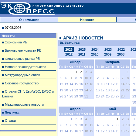
О компании
Новости
07.08.2026
Новости
АРХИВ НОВОСТЕЙ
Экономика РБ
Выбрать год:
2026
2025
2024
2023
2022
202
Банковские новости РБ
2012
2011
2010
2009
2008
Финансовые рынки РБ
Январь
Февраль
Новое в законодательстве
Пн
Вт
Ср
Чт
Пт
Сб
Вс
Пн
Вт
Ср
Чт
Пт
Сб
Вс
Пн
1
2
3
4
1
Международные связи
5
6
7
8
9
10
11
2
3
4
5
6
7
8
2
Союзное государство
12
13
14
15
16
17
18
9
10
11
12
13
14
15
9
19
20
21
22
23
24
25
16
17
18
19
20
21
22
16
Страны СНГ, ЕврАзЭС, ЕАЭС и
Балтии
26
27
28
29
30
31
23
24
25
26
27
28
23
30
Международные новости
Апрель
Май
Подписка
Пн
Вт
Ср
Чт
Пт
Сб
Вс
Пн
Вт
Ср
Чт
Пт
Сб
Вс
Пн
1
2
3
4
5
1
2
3
1
Статьи
6
7
8
9
10
11
12
4
5
6
7
8
9
10
8
13
14
15
16
17
18
19
11
12
13
14
15
16
17
15