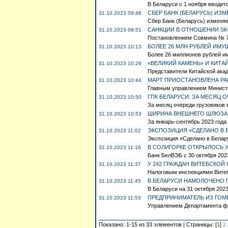
В Беларуси с 1 ноября вводится
СБЕР БАНК (БЕЛАРУСЬ) ИЗ
31.10.2023 09:46
Сбер Банк (Беларусь) изменяе
САНКЦИИ В ОТНОШЕНИИ SKOD
31.10.2023 09:51
Постановлением Совмина № 734
БОЛЕЕ 26 МЛН РУБЛЕЙ ИМ
31.10.2023 10:13
Более 26 миллионов рублей им
«ВЕЛИКИЙ КАМЕНЬ» И КИТ
31.10.2023 10:29
Представители Китайской акад
МАРТ ПРИОСТАНОВЛЕНА РА
31.10.2023 10:44
Главным управлением Министер
ГПК БЕЛАРУСИ: ЗА МЕСЯЦ ОЧ
31.10.2023 10:50
За месяц очереди грузовиков в
ШИРИНА ВНЕШНЕГО ШЛЮЗА Б
31.10.2023 10:53
За январь-сентябрь 2023 года
ЭКСПОЗИЦИЯ «СДЕЛАНО В Б
31.10.2023 11:02
Экспозиция «Сделано в Белару
В СОЛИГОРКЕ ОТКРЫЛОСЬ У
31.10.2023 11:16
Банк БелВЭБ с 30 октября 202
У 242 ГРАЖДАН ВИТЕБСКОЙ
31.10.2023 11:37
Налоговым инспекциями Витебс
В БЕЛАРУСИ НАМОЛОЧЕНО П
31.10.2023 11:45
В Беларуси на 31 октября 2023
ПРЕДПРИНИМАТЕЛЬ ИЗ ГОМ
31.10.2023 11:53
Управлением Департамента фи
Показано: 1-15 из 33 элементов | Страницы: [
1
]
2