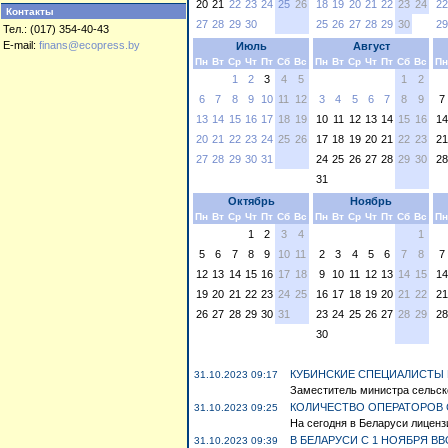
20
21
22
23
24
25
26
18
19
20
21
22
23
24
22
Контакты
27
28
29
30
25
26
27
28
29
30
29
Тел.: (017) 354-40-43
E-mail:
finans@ecopress.by
Июль
Август
Пн
Вт
Ср
Чт
Пт
Сб
Вс
Пн
Вт
Ср
Чт
Пт
Сб
Вс
Пн
1
2
3
4
5
1
2
6
7
8
9
10
11
12
3
4
5
6
7
8
9
7
13
14
15
16
17
18
19
10
11
12
13
14
15
16
14
20
21
22
23
24
25
26
17
18
19
20
21
22
23
21
27
28
29
30
31
24
25
26
27
28
29
30
28
31
Октябрь
Ноябрь
Пн
Вт
Ср
Чт
Пт
Сб
Вс
Пн
Вт
Ср
Чт
Пт
Сб
Вс
Пн
1
2
3
4
1
5
6
7
8
9
10
11
2
3
4
5
6
7
8
7
12
13
14
15
16
17
18
9
10
11
12
13
14
15
14
19
20
21
22
23
24
25
16
17
18
19
20
21
22
21
26
27
28
29
30
31
23
24
25
26
27
28
29
28
30
КУБИНСКИЕ СПЕЦИАЛИСТЫ
31.10.2023 09:17
Заместитель министра сельско
КОЛИЧЕСТВО ОПЕРАТОРОВ 
31.10.2023 09:25
На сегодня в Беларуси лиценз
В БЕЛАРУСИ С 1 НОЯБРЯ В
31.10.2023 09:39