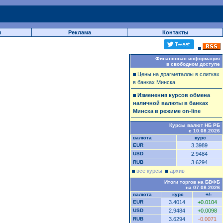
ы
Реклама
Контакты
Финансовая информация
в свободном доступе
Цены на драгметаллы в слитках
в банках Минска
Изменения курсов обмена
наличной валюты в банках
Минска в режиме on-line
Курсы валют НБ РБ
с 10.08.2026
валюта
курс
EUR
3.3989
USD
2.9484
RUB
3.6294
все курсы
архив
Итоги торгов на БВФБ
на 07.08.2026
валюта
курс
+/-
EUR
3.4014
+0.0104
USD
2.9484
+0.0098
RUB
3.6294
-0.0071