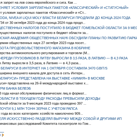
 запрет на лов сома европейского и сига. Как ...
МЕНЯЕТ УСЛОВИЯ ЗАРПЛАТНЫХ ПАКЕТОВ «КЛАССИЧЕСКИЙ» И «СТАТУСНЫЙ»
т условия зарплатных пакетов «Классический» и «Ст...
A, NIVEA И LIQUI MOLY ВЛАСТИ БЕЛАРУСИ ПРОДЛИЛИ ДО КОНЦА 2024 ГОДА
 от 30 октября 2023 года до конца 2024 года продл...
УЩЕСТВЕННЫХ НАЛОГОВ ПОСТУПИЛО В БЮДЖЕТ ГОМЕЛЬСКОЙ ОБЛАСТИ ЗА 9 МЕ
ущественных налогов поступило в бюджет области за...
АЙСКАЯ АКАДЕМИЯ ОБЩЕСТВЕННЫХ НАУК ОБСУДИЛИ ПЛАНЫ ПО РАЗВИТИЮ ПАРК
емии общественных наук 27 октября 2023 года посет...
БОТА ПРОДОВОЛЬСТВЕННОГО МАГАЗИНА В КОБРИНЕ
ства антимонопольного регулирования и торговли (М...
ЕРЕДИ ГРУЗОВИКОВ В ЛИТВУ ВЫРОСЛИ В 3,5 РАЗА, В ЛАТВИЮ — В 4,3 РАЗА
 Литву выросли в 3,5 раза, в Латвию — в 4,3 раза...
ЕЛАРУСИ В ИНТЕРНЕТ НА 1 ОКТЯБРЯ СОСТАВИЛА 3470 GBIT/S
 ширина внешнего канала для доступа в сеть Интерн...
ЕЛАРУСИ» ПРЕДСТАВЛЕНА НА ВЫСТАВКЕ «ХИМИЯ» В МОСКВЕ
си» представлена на 26-й международной выставке х...
РМ БАНКА БЕЛВЭБ
3 года начал обслуживание физических лиц в формат...
 ОБЛАСТИ В ТЕКУЩЕМ ГОДУ РАСХОДЫ ПРЕВЫСИЛИ ДОХОДЫ
кой области за 9 месяцев 2023 года проведено 397 ...
ОЧТИ 9,1 МЛН ТОНН ЗЕРНА С УЧЕТОМ РАПСА
 года во всех категориях хозяйств намолочено 909...
ЕЛЯ ИСКУССТВЕННО РАЗДЕЛЯЛ ВЫРУЧКУ МЕЖДУ СОБОЙ И ДРУГИМИ ИП
нансовых расследований Комитета госконтроля по Гом...
|
3