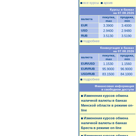
все курсы
архив
Курсы в банках
на 07.08.2026
покупка,
продажа,
валюта
max
min
EUR
3.3900
3.4000
USD
2.9400
2.9480
RUB
3.5130
3.5190
подробнее
Конвертация в банках
на 07.08.2026
покупка,
продажа,
валюта
max
min
EUR/USD
1.1530
1.1560
EUR/RUB
95.9000
96.9000
USD/RUB
83.1500
84.1000
подробнее
Финансовая информация
в свободном доступе
Изменения курсов обмена
наличной валюты в банках
Минской области в режиме on-
line
Изменения курсов обмена
наличной валюты в банках
Бреста в режиме on-line
Изменения курсов обмена