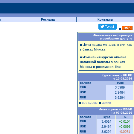
ы
Реклама
Контакты
Финансовая информация
в свободном доступе
Цены на драгметаллы в слитках
в банках Минска
Изменения курсов обмена
наличной валюты в банках
Минска в режиме on-line
Курсы валют НБ РБ
с 10.08.2026
валюта
курс
EUR
3.3989
USD
2.9484
RUB
3.6294
все курсы
архив
Итоги торгов на БВФБ
на 07.08.2026
валюта
курс
+/-
EUR
3.4014
+0.0104
USD
2.9484
+0.0098
RUB
3.6294
-0.0071