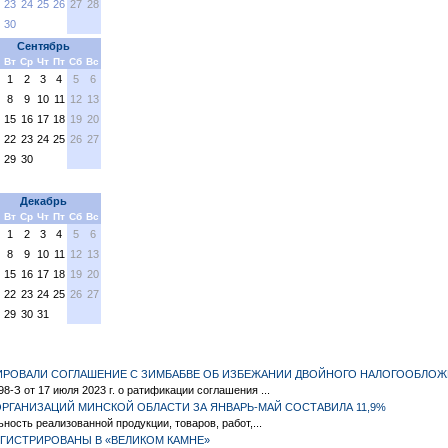
23
24
25
26
27
28
30
Сентябрь
Вт
Ср
Чт
Пт
Сб
Вс
1
2
3
4
5
6
8
9
10
11
12
13
15
16
17
18
19
20
22
23
24
25
26
27
29
30
Декабрь
Вт
Ср
Чт
Пт
Сб
Вс
1
2
3
4
5
6
8
9
10
11
12
13
15
16
17
18
19
20
22
23
24
25
26
27
29
30
31
ЦИРОВАЛИ СОГЛАШЕНИЕ С ЗИМБАБВЕ ОБ ИЗБЕЖАНИИ ДВОЙНОГО НАЛОГООБЛО
-З от 17 июля 2023 г. о ратификации соглашения ...
РГАНИЗАЦИЙ МИНСКОЙ ОБЛАСТИ ЗА ЯНВАРЬ-МАЙ СОСТАВИЛА 11,9%
ьность реализованной продукции, товаров, работ,...
ЕГИСТРИРОВАНЫ В «ВЕЛИКОМ КАМНЕ»