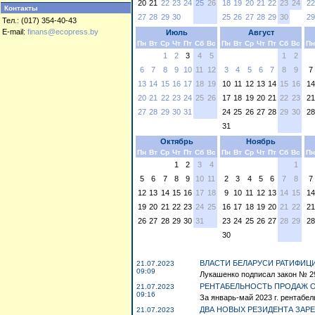
20
21
22
23
24
25
26
18
19
20
21
22
23
24
22
Контакты
27
28
29
30
25
26
27
28
29
30
29
Тел.: (017) 354-40-43
E-mail:
finans@ecopress.by
Июль
Август
Пн
Вт
Ср
Чт
Пт
Сб
Вс
Пн
Вт
Ср
Чт
Пт
Сб
Вс
Пн
1
2
3
4
5
1
2
6
7
8
9
10
11
12
3
4
5
6
7
8
9
7
13
14
15
16
17
18
19
10
11
12
13
14
15
16
14
20
21
22
23
24
25
26
17
18
19
20
21
22
23
21
27
28
29
30
31
24
25
26
27
28
29
30
28
31
Октябрь
Ноябрь
Пн
Вт
Ср
Чт
Пт
Сб
Вс
Пн
Вт
Ср
Чт
Пт
Сб
Вс
Пн
1
2
3
4
1
5
6
7
8
9
10
11
2
3
4
5
6
7
8
7
12
13
14
15
16
17
18
9
10
11
12
13
14
15
14
19
20
21
22
23
24
25
16
17
18
19
20
21
22
21
26
27
28
29
30
31
23
24
25
26
27
28
29
28
30
ВЛАСТИ БЕЛАРУСИ РАТИФИ
21.07.2023
09:09
Лукашенко подписал закон № 298
РЕНТАБЕЛЬНОСТЬ ПРОДАЖ О
21.07.2023
09:16
За январь-май 2023 г. рентабел
ДВА НОВЫХ РЕЗИДЕНТА ЗАР
21.07.2023