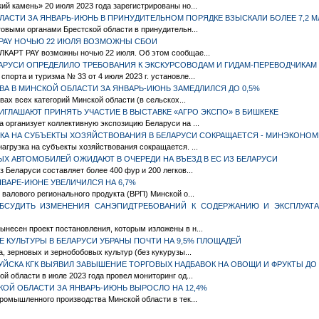
ий камень» 20 июля 2023 года зарегистрированы но...
ЛАСТИ ЗА ЯНВАРЬ-ИЮНЬ В ПРИНУДИТЕЛЬНОМ ПОРЯДКЕ ВЗЫСКАЛИ БОЛЕЕ 7,2 М
говыми органами Брестской области в принудительн...
Т PAY НОЧЬЮ 22 ИЮЛЯ ВОЗМОЖНЫ СБОИ
ЛКАРТ PAY возможны ночью 22 июля. Об этом сообщае...
АРУСИ ОПРЕДЕЛИЛО ТРЕБОВАНИЯ К ЭКСКУРСОВОДАМ И ГИДАМ-ПЕРЕВОДЧИКАМ
порта и туризма № 33 от 4 июля 2023 г. установле...
А В МИНСКОЙ ОБЛАСТИ ЗА ЯНВАРЬ-ИЮНЬ ЗАМЕДЛИЛСЯ ДО 0,5%
твах всех категорий Минской области (в сельскох...
ИГЛАШАЮТ ПРИНЯТЬ УЧАСТИЕ В ВЫСТАВКЕ «АГРО ЭКСПО» В БИШКЕКЕ
 организует коллективную экспозицию Беларуси на ...
КА НА СУБЪЕКТЫ ХОЗЯЙСТВОВАНИЯ В БЕЛАРУСИ СОКРАЩАЕТСЯ - МИНЭКОНОМ
агрузка на субъекты хозяйствования сокращается. ...
ОВЫХ АВТОМОБИЛЕЙ ОЖИДАЮТ В ОЧЕРЕДИ НА ВЪЕЗД В ЕС ИЗ БЕЛАРУСИ
 Беларуси составляет более 400 фур и 200 легков...
ВАРЕ-ИЮНЕ УВЕЛИЧИЛСЯ НА 6,7%
валового регионального продукта (ВРП) Минской о...
ОБСУДИТЬ ИЗМЕНЕНИЯ САНЭПИДТРЕБОВАНИЙ К СОДЕРЖАНИЮ И ЭКСПЛУАТ
несен проект постановления, которым изложены в н...
 КУЛЬТУРЫ В БЕЛАРУСИ УБРАНЫ ПОЧТИ НА 9,5% ПЛОЩАДЕЙ
, зерновых и зернобобовых культур (без кукурузы...
ЙСКА КГК ВЫЯВИЛ ЗАВЫШЕНИЕ ТОРГОВЫХ НАДБАВОК НА ОВОЩИ И ФРУКТЫ ДО 8
й области в июле 2023 года провел мониторинг од...
Й ОБЛАСТИ ЗА ЯНВАРЬ-ИЮНЬ ВЫРОСЛО НА 12,4%
промышленного производства Минской области в тек...