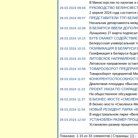
В Министерстве по налогам и 
РУКОВОДСТВО БЕЛИНСВЕСТ
28.03.2024 09:46
2 апреля 2024 года состоится
ПРЕДСТАВИТЕЛИ ТПП БЕЛА
28.03.2024 09:57
Начальник департамента межд
В БЕЛАРУСИ ВВЕЛИ ДОПО
28.03.2024 10:09
Лукашенко 27 марта подписал 
БУТБ ОКАЖЕТ СОДЕЙСТВИЕ
28.03.2024 10:15
Белорусская универсальная то
ГАЗИФИКАЦИЯ В БЕЛАРУСИ
28.03.2024 10:31
Газификация в Беларуси будет
ЛИТОВСКОЕ НАПРАВЛЕНИЕ О
28.03.2024 10:53
Литовское направление остает
ТОВАРООБОРОТ ПРЕДПРИЯТ
28.03.2024 10:58
Товарооборот предприятий Ми
КОНКУРЕНТОСПОСОБНОСТЬ
28.03.2024 11:07
Диалоговая площадка «Высокое
ПРОЕКТ УКАЗА ПО СОКРАЩ
28.03.2024 11:22
На общественное обсуждение 
В БИЗНЕС-МОСТЕ «СМОЛЕН
28.03.2024 11:37
В бизнес-мосте «Смоленск-Мин
НОВЫЙ РЕЗИДЕНТ ПАРКА «
28.03.2024 11:54
В индустриальном парке «Вели
УСТАНОВЛЕН РАЗМЕР ПРОЦ
28.03.2024 12:00
Установлен размер процентног
Показано: 1-15 из 33 элементов | Страницы: [
1
]
2