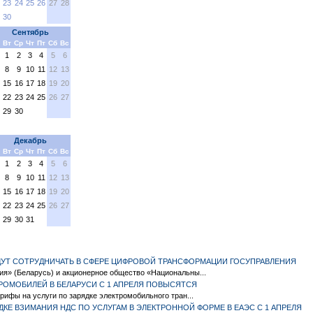
23
24
25
26
27
28
30
Сентябрь
Вт
Ср
Чт
Пт
Сб
Вс
1
2
3
4
5
6
8
9
10
11
12
13
15
16
17
18
19
20
22
23
24
25
26
27
29
30
Декабрь
Вт
Ср
Чт
Пт
Сб
Вс
1
2
3
4
5
6
8
9
10
11
12
13
15
16
17
18
19
20
22
23
24
25
26
27
29
30
31
УДУТ СОТРУДНИЧАТЬ В СФЕРЕ ЦИФРОВОЙ ТРАНСФОРМАЦИИ ГОСУПРАВЛЕНИЯ
ия» (Беларусь) и акционерное общество «Национальны...
ТРОМОБИЛЕЙ В БЕЛАРУСИ С 1 АПРЕЛЯ ПОВЫСЯТСЯ
рифы на услуги по зарядке электромобильного тран...
ДКЕ ВЗИМАНИЯ НДС ПО УСЛУГАМ В ЭЛЕКТРОННОЙ ФОРМЕ В ЕАЭС С 1 АПРЕЛЯ