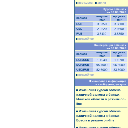
все курсы
архив
Курсы в банках
на 06.08.2026
покупка,
продажа,
валюта
max
min
EUR
3.3750
3.3800
USD
2.9220
2.9300
RUB
3.5110
3.5350
подробнее
Конвертация в банках
на 06.08.2026
покупка,
продажа,
валюта
max
min
EUR/USD
1.1540
1.1590
EUR/RUB
95.4000
96.5000
USD/RUB
82.6000
83.6000
подробнее
Финансовая информация
в свободном доступе
Изменения курсов обмена
наличной валюты в банках
Минской области в режиме on-
line
Изменения курсов обмена
наличной валюты в банках
Бреста в режиме on-line
Изменения курсов обмена