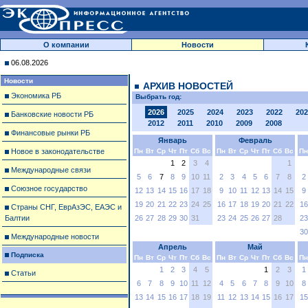
О компании
Новости
06.08.2026
Новости
АРХИВ НОВОСТЕЙ
Экономика РБ
Выбрать год:
2026
2025
2024
2023
2022
202
Банковские новости РБ
2012
2011
2010
2009
2008
Финансовые рынки РБ
Январь
Февраль
Новое в законодательстве
Пн
Вт
Ср
Чт
Пт
Сб
Вс
Пн
Вт
Ср
Чт
Пт
Сб
Вс
Пн
1
2
3
4
1
Международные связи
5
6
7
8
9
10
11
2
3
4
5
6
7
8
2
Союзное государство
12
13
14
15
16
17
18
9
10
11
12
13
14
15
9
19
20
21
22
23
24
25
16
17
18
19
20
21
22
16
Страны СНГ, ЕврАзЭС, ЕАЭС и
Балтии
26
27
28
29
30
31
23
24
25
26
27
28
23
30
Международные новости
Апрель
Май
Подписка
Пн
Вт
Ср
Чт
Пт
Сб
Вс
Пн
Вт
Ср
Чт
Пт
Сб
Вс
Пн
1
2
3
4
5
1
2
3
1
Статьи
6
7
8
9
10
11
12
4
5
6
7
8
9
10
8
13
14
15
16
17
18
19
11
12
13
14
15
16
17
15