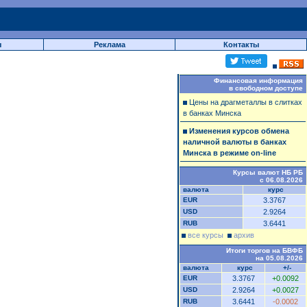
ы
Реклама
Контакты
Финансовая информация
в свободном доступе
Цены на драгметаллы в слитках
в банках Минска
Изменения курсов обмена
наличной валюты в банках
Минска в режиме on-line
Курсы валют НБ РБ
с 06.08.2026
валюта
курс
EUR
3.3767
USD
2.9264
RUB
3.6441
все курсы
архив
Итоги торгов на БВФБ
на 05.08.2026
валюта
курс
+/-
EUR
3.3767
+0.0092
USD
2.9264
+0.0027
RUB
3.6441
-0.0002