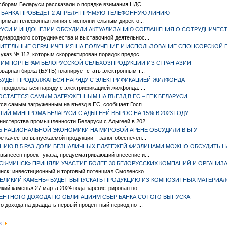
сборам Беларуси рассказали о порядке взимания НДС...
БАНКА ПРОВЕДЕТ 2 АПРЕЛЯ ПРЯМУЮ ТЕЛЕФОННУЮ ЛИНИЮ
 прямая телефонная линия с исполнительным директо...
РУСИ И ИНДОНЕЗИИ ОБСУДИЛИ АКТУАЛИЗАЦИЮ СОГЛАШЕНИЯ О СОТРУДНИЧЕС
ународного сотрудничества и выставочной деятельнос...
ЛНИТЕЛЬНЫЕ ОГРАНИЧЕНИЯ НА ПОЛУЧЕНИЕ И ИСПОЛЬЗОВАНИЕ СПОНСОРСКОЙ
указ № 112, которым скорректирован порядок предос...
 ИМПОРТЕРАМ БЕЛОРУССКОЙ СЕЛЬХОЗПРОДУКЦИИ ИЗ СТРАН АЗИИ
варная биржа (БУТБ) планирует стать электронным т...
 БУДЕТ ПРОДОЛЖАТЬСЯ НАРЯДУ С ЭЛЕКТРИФИКАЦИЕЙ ЖИЛФОНДА
 продолжаться наряду с электрификацией жилфонда. ...
СТАЕТСЯ САМЫМ ЗАГРУЖЕННЫМ НА ВЪЕЗД В ЕС – ГПК БЕЛАРУСИ
ся самым загруженным на въезд в ЕС, сообщает Госп...
ИЙ МИНПРОМА БЕЛАРУСИ С АДЫГЕЕЙ ВЫРОС НА 15% В 2023 ГОДУ
нистерства промышленности Беларуси с Адыгеей в 202...
 НАЦИОНАЛЬНОЙ ЭКОНОМИКИ НА МИРОВОЙ АРЕНЕ ОБСУДИЛИ В БГУ
 качество выпускаемой продукции – залог обеспечен...
ЕНИЮ В 5 РАЗ ДОЛИ БЕЗНАЛИЧНЫХ ПЛАТЕЖЕЙ ФИЗЛИЦАМИ МОЖНО ОБСУДИТЬ Н
вынесен проект указа, предусматривающий внесение и...
СК-МИНСК» ПРИНЯЛИ УЧАСТИЕ БОЛЕЕ 30 БЕЛОРУССКИХ КОМПАНИЙ И ОРГАНИЗ
ск: инвестиционный и торговый потенциал Смоленско...
ВЕЛИКИЙ КАМЕНЬ» БУДЕТ ВЫПУСКАТЬ ПРОДУКЦИЮ ИЗ КОМПОЗИТНЫХ МАТЕРИА
кий камень» 27 марта 2024 года зарегистрирован но...
ЕНТНОГО ДОХОДА ПО ОБЛИГАЦИЯМ СБЕР БАНКА СОТОГО ВЫПУСКА
о дохода на двадцать первый процентный период по ...
|
3