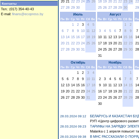
20
21
22
23
24
25
26
18
19
20
21
22
23
24
22
Контакты
27
28
29
30
25
26
27
28
29
30
29
Тел.: (017) 354-40-43
E-mail:
finans@ecopress.by
Июль
Август
Пн
Вт
Ср
Чт
Пт
Сб
Вс
Пн
Вт
Ср
Чт
Пт
Сб
Вс
Пн
1
2
3
4
5
1
2
6
7
8
9
10
11
12
3
4
5
6
7
8
9
7
13
14
15
16
17
18
19
10
11
12
13
14
15
16
14
20
21
22
23
24
25
26
17
18
19
20
21
22
23
21
27
28
29
30
31
24
25
26
27
28
29
30
28
31
Октябрь
Ноябрь
Пн
Вт
Ср
Чт
Пт
Сб
Вс
Пн
Вт
Ср
Чт
Пт
Сб
Вс
Пн
1
2
3
4
1
5
6
7
8
9
10
11
2
3
4
5
6
7
8
7
12
13
14
15
16
17
18
9
10
11
12
13
14
15
14
19
20
21
22
23
24
25
16
17
18
19
20
21
22
21
26
27
28
29
30
31
23
24
25
26
27
28
29
28
30
БЕЛАРУСЬ И КАЗАХСТАН Б
28.03.2024 09:12
РУП «Центр цифрового развит
ТАРИФЫ НА ЗАРЯДКУ ЭЛЕК
28.03.2024 09:23
Malanka с 1 апреля повысит та
В МНС РАССКАЗАЛИ О ПОРЯ
28.03.2024 09:38