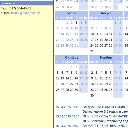
20
21
22
23
24
25
26
18
19
20
21
22
23
24
22
Контакты
27
28
29
30
25
26
27
28
29
30
29
Тел.: (017) 354-40-43
E-mail:
finans@ecopress.by
Июль
Август
Пн
Вт
Ср
Чт
Пт
Сб
Вс
Пн
Вт
Ср
Чт
Пт
Сб
Вс
Пн
1
2
3
4
5
1
2
6
7
8
9
10
11
12
3
4
5
6
7
8
9
7
13
14
15
16
17
18
19
10
11
12
13
14
15
16
14
20
21
22
23
24
25
26
17
18
19
20
21
22
23
21
27
28
29
30
31
24
25
26
27
28
29
30
28
31
Октябрь
Ноябрь
Пн
Вт
Ср
Чт
Пт
Сб
Вс
Пн
Вт
Ср
Чт
Пт
Сб
Вс
Пн
1
2
3
4
1
5
6
7
8
9
10
11
2
3
4
5
6
7
8
7
12
13
14
15
16
17
18
9
10
11
12
13
14
15
14
19
20
21
22
23
24
25
16
17
18
19
20
21
22
21
26
27
28
29
30
31
23
24
25
26
27
28
29
28
30
ЗА ДВА-ТРИ ГОДА ПРОИЗВО
15.04.2025 09:06
За последние 2-3 года мы уве
ВТБ (БЕЛАРУСЬ) СТАЛ ЛАУР
15.04.2025 09:20
ВТБ (Беларусь) второй год по
ЗА МАРТ ПРЕДОТВРАЩЕНО 
15.04.2025 09:49