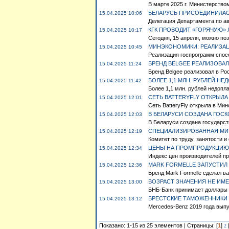
В марте 2025 г. Министерство
БЕЛАРУСЬ ПРИСОЕДИНИЛАС
15.04.2025 10:06
Делегация Департамента по ав
КГК ПРОВОДИТ «ГОРЯЧУЮ»
15.04.2025 10:17
Сегодня, 15 апреля, можно поз
МИНЭКОНОМИКИ: РЕАЛИЗАЦ
15.04.2025 10:45
Реализация госпрограмм спосо
БРЕНД BELGEE РЕАЛИЗОВАЛ
15.04.2025 11:24
Бренд Belgee реализовал в Рос
БОЛЕЕ 1,1 МЛН. РУБЛЕЙ Н
15.04.2025 11:42
Более 1,1 млн. рублей недопл
СЕТЬ BATTERYFLY ОТКРЫЛА
15.04.2025 12:01
Сеть BatteryFly открыла в Мин
В БЕЛАРУСИ СОЗДАНА ГОС
15.04.2025 12:03
В Беларуси создана государст
СПЕЦИАЛИЗИРОВАННАЯ МИН
15.04.2025 12:19
Комитет по труду, занятости 
ЦЕНЫ НА ПРОМПРОДУКЦИЮ В
15.04.2025 12:34
Индекс цен производителей про
MARK FORMELLE ЗАПУСТИЛ
15.04.2025 12:36
Бренд Mark Formelle сделал в
ВОЗРАСТ ЗНАЧЕНИЯ НЕ ИМЕ
15.04.2025 13:00
БНБ-Банк принимает доллары С
БРЕСТСКИЕ ТАМОЖЕННИКИ 
15.04.2025 13:12
Mercedes-Benz 2019 года выпус
Показано: 1-15 из 25 элементов | Страницы: [
1
]
2