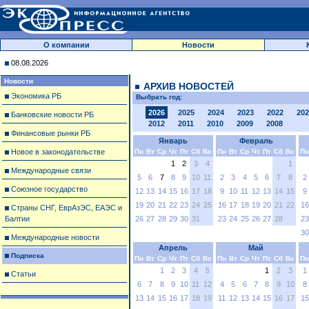
О компании
Новости
08.08.2026
Новости
АРХИВ НОВОСТЕЙ
Экономика РБ
Выбрать год:
2026
2025
2024
2023
2022
202
Банковские новости РБ
2012
2011
2010
2009
2008
Финансовые рынки РБ
Январь
Февраль
Новое в законодательстве
Пн
Вт
Ср
Чт
Пт
Сб
Вс
Пн
Вт
Ср
Чт
Пт
Сб
Вс
Пн
1
2
3
4
1
Международные связи
5
6
7
8
9
10
11
2
3
4
5
6
7
8
2
Союзное государство
12
13
14
15
16
17
18
9
10
11
12
13
14
15
9
19
20
21
22
23
24
25
16
17
18
19
20
21
22
16
Страны СНГ, ЕврАзЭС, ЕАЭС и
Балтии
26
27
28
29
30
31
23
24
25
26
27
28
23
30
Международные новости
Апрель
Май
Подписка
Пн
Вт
Ср
Чт
Пт
Сб
Вс
Пн
Вт
Ср
Чт
Пт
Сб
Вс
Пн
1
2
3
4
5
1
2
3
1
Статьи
6
7
8
9
10
11
12
4
5
6
7
8
9
10
8
13
14
15
16
17
18
19
11
12
13
14
15
16
17
15