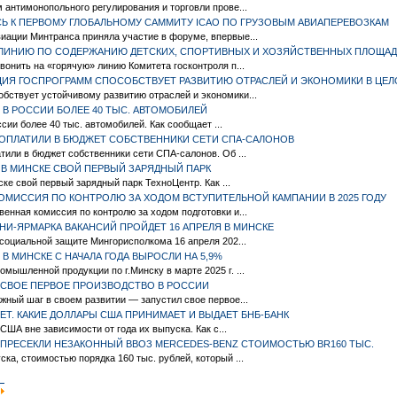
м антимонопольного регулирования и торговли прове...
Ь К ПЕРВОМУ ГЛОБАЛЬНОМУ САММИТУ ICAO ПО ГРУЗОВЫМ АВИАПЕРЕВОЗКАМ
иации Минтранса приняла участие в форуме, впервые...
 ЛИНИЮ ПО СОДЕРЖАНИЮ ДЕТСКИХ, СПОРТИВНЫХ И ХОЗЯЙСТВЕННЫХ ПЛОЩА
вонить на «горячую» линию Комитета госконтроля п...
ИЯ ГОСПРОГРАММ СПОСОБСТВУЕТ РАЗВИТИЮ ОТРАСЛЕЙ И ЭКОНОМИКИ В ЦЕ
бствует устойчивому развитию отраслей и экономики...
 В РОССИИ БОЛЕЕ 40 ТЫС. АВТОМОБИЛЕЙ
сии более 40 тыс. автомобилей. Как сообщает ...
ЕДОПЛАТИЛИ В БЮДЖЕТ СОБСТВЕННИКИ СЕТИ СПА-САЛОНОВ
атили в бюджет собственники сети СПА-салонов. Об ...
 В МИНСКЕ СВОЙ ПЕРВЫЙ ЗАРЯДНЫЙ ПАРК
ске свой первый зарядный парк ТехноЦентр. Как ...
КОМИССИЯ ПО КОНТРОЛЮ ЗА ХОДОМ ВСТУПИТЕЛЬНОЙ КАМПАНИИ В 2025 ГОДУ
венная комиссия по контролю за ходом подготовки и...
И-ЯРМАРКА ВАКАНСИЙ ПРОЙДЕТ 16 АПРЕЛЯ В МИНСКЕ
и социальной защите Мингорисполкома 16 апреля 202...
 МИНСКE С НАЧАЛА ГОДА ВЫРОСЛИ НА 5,9%
мышленной продукции по г.Минску в марте 2025 г. ...
 СВОЕ ПЕРВОЕ ПРОИЗВОДСТВО В РОССИИ
ажный шаг в своем развитии — запустил свое первое...
ЕТ. КАКИЕ ДОЛЛАРЫ США ПРИНИМАЕТ И ВЫДАЕТ БНБ-БАНК
ША вне зависимости от года их выпуска. Как с...
ПРЕСЕКЛИ НЕЗАКОННЫЙ ВВОЗ MERCEDES-BENZ СТОИМОСТЬЮ BR160 ТЫС.
ка, стоимостью порядка 160 тыс. рублей, который ...
|