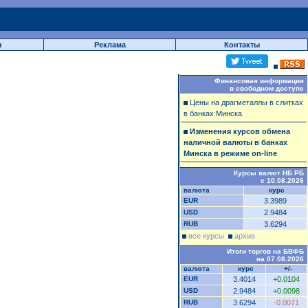
ы
Реклама
Контакты
Финансовая информация
в свободном доступе
Цены на драгметаллы в слитках
в банках Минска
Изменения курсов обмена
наличной валюты в банках
Минска в режиме on-line
Курсы валют НБ РБ
с 10.08.2026
валюта
курс
EUR
3.3989
USD
2.9484
RUB
3.6294
все курсы
архив
Итоги торгов на БВФБ
на 07.08.2026
валюта
курс
+/-
EUR
3.4014
+0.0104
USD
2.9484
+0.0098
RUB
3.6294
-0.0071