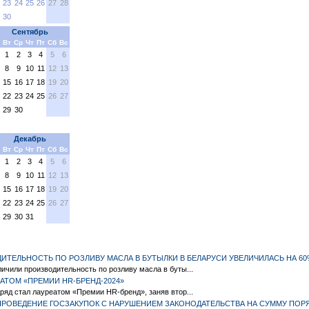
23
24
25
26
27
28
30
Сентябрь
Вт
Ср
Чт
Пт
Сб
Вс
1
2
3
4
5
6
8
9
10
11
12
13
15
16
17
18
19
20
22
23
24
25
26
27
29
30
Декабрь
Вт
Ср
Чт
Пт
Сб
Вс
1
2
3
4
5
6
8
9
10
11
12
13
15
16
17
18
19
20
22
23
24
25
26
27
29
30
31
ДИТЕЛЬНОСТЬ ПО РОЗЛИВУ МАСЛА В БУТЫЛКИ В БЕЛАРУСИ УВЕЛИЧИЛАСЬ НА 60
личили производительность по розливу масла в буты...
ЕАТОМ «ПРЕМИИ HR-БРЕНД-2024»
дряд стал лауреатом «Премии HR-бренд», заняв втор...
ПРОВЕДЕНИЕ ГОСЗАКУПОК С НАРУШЕНИЕМ ЗАКОНОДАТЕЛЬСТВА НА СУММУ ПОРЯ