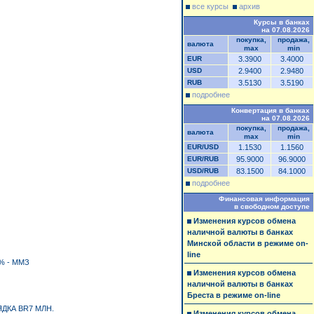
все курсы
архив
Курсы в банках
на 07.08.2026
покупка,
продажа,
валюта
max
min
EUR
3.3900
3.4000
USD
2.9400
2.9480
RUB
3.5130
3.5190
подробнее
Конвертация в банках
на 07.08.2026
покупка,
продажа,
валюта
max
min
EUR/USD
1.1530
1.1560
EUR/RUB
95.9000
96.9000
USD/RUB
83.1500
84.1000
подробнее
Финансовая информация
в свободном доступе
Изменения курсов обмена
наличной валюты в банках
Минской области в режиме on-
line
% - ММЗ
Изменения курсов обмена
наличной валюты в банках
Бреста в режиме on-line
ДКА BR7 МЛН.
Изменения курсов обмена