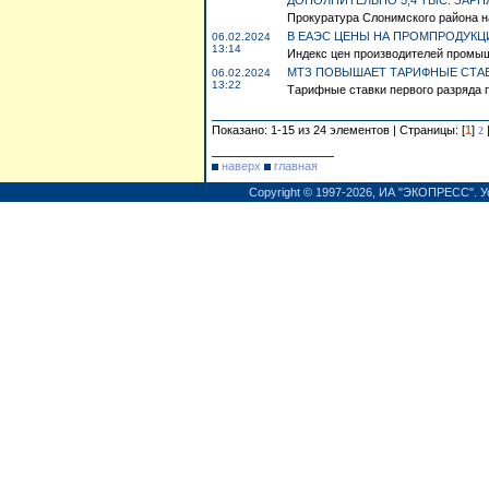
ДОПОЛНИТЕЛЬНО 5,4 ТЫС. ЗАРП
Прокуратура Слонимского района на
В ЕАЭС ЦЕНЫ НА ПРОМПРОДУКЦИ
06.02.2024
13:14
Индекс цен производителей промыш
МТЗ ПОВЫШАЕТ ТАРИФНЫЕ СТАВ
06.02.2024
13:22
Тарифные ставки первого разряда п
Показано: 1-15 из 24 элементов | Страницы: [
1
]
2
наверх
главная
Copyright © 1997-2026,
ИА "ЭКОПРЕСС"
.
У