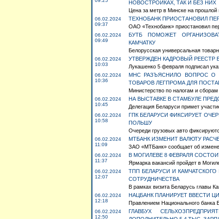
09:25
НОВОСТРОЙКАХ, ТАК И БЕЗ НИХ
Цена за метр в Минске на прошлой н
ТЕХНОБАНК ПРИОСТАНОВИЛ ПЕР
06.02.2024
09:37
ОАО «Технобанк» приостановил пере
БУТБ ПОМОЖЕТ ОРГАНИЗОВА
06.02.2024
09:49
КАМЧАТКУ
Белорусская универсальная товарна
УТВЕРЖДЕН КАДРОВЫЙ РЕЕСТР 
06.02.2024
10:03
Лукашенко 5 февраля подписал указ
МНС РАЗЪЯСНИЛО ВОПРОС О 
06.02.2024
10:36
ТОВАРОВ ЛЕГПРОМА ДЛЯ ПОСТАВ
Министерство по налогам и сборам
НА ВЫСТАВКЕ В СТАМБУЛЕ ПРЕ
06.02.2024
10:45
Делегация Беларуси примет участие
ГПК БЕЛАРУСИ ФИКСИРУЕТ ОЧЕР
06.02.2024
10:58
ПОЛЬШУ
Очереди грузовых авто фиксируются
МТБАНК ИЗМЕНИТ ВАЛЮТУ РАСЧ
06.02.2024
11:09
ЗАО «МТБанк» сообщает об изменен
В МОГИЛЕВЕ 8 ФЕВРАЛЯ СОСТО
06.02.2024
11:37
Ярмарка вакансий пройдет в Могиле
ТПП БЕЛАРУСИ И КАМЧАТСКОГО
06.02.2024
12:07
СОТРУДНИЧЕСТВА
В рамках визита Беларусь главы Ка
НАЦБАНК ПЛАНИРУЕТ ВВЕСТИ ЦИ
06.02.2024
12:18
Правлением Национального банка Б
ГЛАВБУХ СЕЛЬХОЗПРЕДПР
06.02.2024
12:50