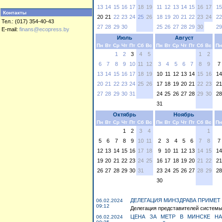
13
14
15
16
17
18
19
11
12
13
14
15
16
17
15
Контакты
20
21
22
23
24
25
26
18
19
20
21
22
23
24
22
Тел.: (017) 354-40-43
27
28
29
30
25
26
27
28
29
30
29
E-mail:
finans@ecopress.by
Июль
Август
Пн
Вт
Ср
Чт
Пт
Сб
Вс
Пн
Вт
Ср
Чт
Пт
Сб
Вс
Пн
1
2
3
4
5
1
2
6
7
8
9
10
11
12
3
4
5
6
7
8
9
7
13
14
15
16
17
18
19
10
11
12
13
14
15
16
14
20
21
22
23
24
25
26
17
18
19
20
21
22
23
21
27
28
29
30
31
24
25
26
27
28
29
30
28
31
Октябрь
Ноябрь
Пн
Вт
Ср
Чт
Пт
Сб
Вс
Пн
Вт
Ср
Чт
Пт
Сб
Вс
Пн
1
2
3
4
1
5
6
7
8
9
10
11
2
3
4
5
6
7
8
7
12
13
14
15
16
17
18
9
10
11
12
13
14
15
14
19
20
21
22
23
24
25
16
17
18
19
20
21
22
21
26
27
28
29
30
31
23
24
25
26
27
28
29
28
30
ДЕЛЕГАЦИЯ МИНЗДРАВА ПРИМЕТ
06.02.2024
09:12
Делегация представителей системы 
ЦЕНА ЗА МЕТР В МИНСКЕ НА
06.02.2024