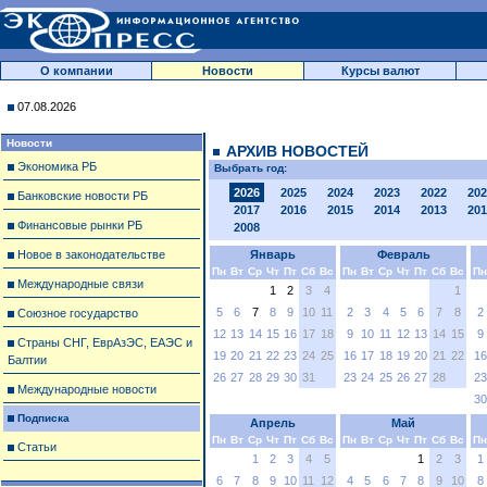
О компании
Новости
Курсы валют
07.08.2026
Новости
АРХИВ НОВОСТЕЙ
Экономика РБ
Выбрать год:
2026
2025
2024
2023
2022
202
Банковские новости РБ
2017
2016
2015
2014
2013
201
Финансовые рынки РБ
2008
Новое в законодательстве
Январь
Февраль
Пн
Вт
Ср
Чт
Пт
Сб
Вс
Пн
Вт
Ср
Чт
Пт
Сб
Вс
Пн
Международные связи
1
2
3
4
1
5
6
7
8
9
10
11
2
3
4
5
6
7
8
2
Союзное государство
12
13
14
15
16
17
18
9
10
11
12
13
14
15
9
Страны СНГ, ЕврАзЭС, ЕАЭС и
19
20
21
22
23
24
25
16
17
18
19
20
21
22
16
Балтии
26
27
28
29
30
31
23
24
25
26
27
28
23
Международные новости
30
Подписка
Апрель
Май
Пн
Вт
Ср
Чт
Пт
Сб
Вс
Пн
Вт
Ср
Чт
Пт
Сб
Вс
Пн
Статьи
1
2
3
4
5
1
2
3
1
6
7
8
9
10
11
12
4
5
6
7
8
9
10
8