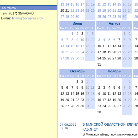
13
14
15
16
17
18
19
11
12
13
14
15
16
17
15
Контакты
20
21
22
23
24
25
26
18
19
20
21
22
23
24
22
Тел.: (017) 354-40-43
27
28
29
30
25
26
27
28
29
30
29
E-mail:
finans@ecopress.by
Июль
Август
Пн
Вт
Ср
Чт
Пт
Сб
Вс
Пн
Вт
Ср
Чт
Пт
Сб
Вс
Пн
1
2
3
4
5
1
2
6
7
8
9
10
11
12
3
4
5
6
7
8
9
7
13
14
15
16
17
18
19
10
11
12
13
14
15
16
14
20
21
22
23
24
25
26
17
18
19
20
21
22
23
21
27
28
29
30
31
24
25
26
27
28
29
30
28
31
Октябрь
Ноябрь
Пн
Вт
Ср
Чт
Пт
Сб
Вс
Пн
Вт
Ср
Чт
Пт
Сб
Вс
Пн
1
2
3
4
1
5
6
7
8
9
10
11
2
3
4
5
6
7
8
7
12
13
14
15
16
17
18
9
10
11
12
13
14
15
14
19
20
21
22
23
24
25
16
17
18
19
20
21
22
21
26
27
28
29
30
31
23
24
25
26
27
28
29
28
30
В МИНСКОЙ ОБЛАСТНОЙ КЛИН
04.09.2025
09:16
КАБИНЕТ
В Минской областной клинической 