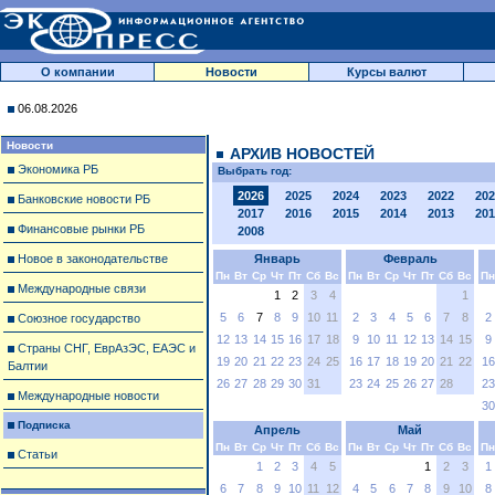
О компании
Новости
Курсы валют
06.08.2026
Новости
АРХИВ НОВОСТЕЙ
Экономика РБ
Выбрать год:
2026
2025
2024
2023
2022
202
Банковские новости РБ
2017
2016
2015
2014
2013
201
Финансовые рынки РБ
2008
Новое в законодательстве
Январь
Февраль
Пн
Вт
Ср
Чт
Пт
Сб
Вс
Пн
Вт
Ср
Чт
Пт
Сб
Вс
Пн
Международные связи
1
2
3
4
1
5
6
7
8
9
10
11
2
3
4
5
6
7
8
2
Союзное государство
12
13
14
15
16
17
18
9
10
11
12
13
14
15
9
Страны СНГ, ЕврАзЭС, ЕАЭС и
19
20
21
22
23
24
25
16
17
18
19
20
21
22
16
Балтии
26
27
28
29
30
31
23
24
25
26
27
28
23
Международные новости
30
Подписка
Апрель
Май
Пн
Вт
Ср
Чт
Пт
Сб
Вс
Пн
Вт
Ср
Чт
Пт
Сб
Вс
Пн
Статьи
1
2
3
4
5
1
2
3
1
6
7
8
9
10
11
12
4
5
6
7
8
9
10
8