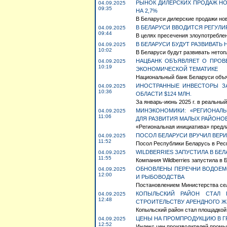
РЫНОК ДИЛЕРСКИХ ПРОДАЖ НО
04.09.2025
09:35
НА 2,7%
В Беларуси дилерские продажи нов
В БЕЛАРУСИ ВВОДИТСЯ РЕГУЛИ
04.09.2025
09:44
В целях пресечения злоупотреблен
В БЕЛАРУСИ БУДУТ РАЗВИВАТ
04.09.2025
10:02
В Беларуси будут развивать нетоп
НАЦБАНК ОБЪЯВЛЯЕТ О ПРОВ
04.09.2025
10:19
ЭКОНОМИЧЕСКОЙ ТЕМАТИКЕ
Национальный банк Беларуси объяв
ИНОСТРАННЫЕ ИНВЕСТОРЫ З
04.09.2025
10:36
ОБЛАСТИ $124 МЛН.
За январь-июнь 2025 г. в реальный
МИНЭКОНОМИКИ: «РЕГИОНАЛ
04.09.2025
11:06
ДЛЯ РАЗВИТИЯ МАЛЫХ РАЙОНО
«Региональная инициатива» предла
ПОСОЛ БЕЛАРУСИ ВРУЧИЛ ВЕР
04.09.2025
11:52
Посол Республики Беларусь в Респ
WILDBERRIES ЗАПУСТИЛА В БЕ
04.09.2025
11:55
Компания Wildberries запустила в 
ОБНОВЛЕНЫ ПЕРЕЧНИ ВОДОЕМ
04.09.2025
12:00
И РЫБОВОДСТВА
Постановлением Министерства сель
КОПЫЛЬСКИЙ РАЙОН СТАЛ 
04.09.2025
12:48
СТРОИТЕЛЬСТВУ АРЕНДНОГО 
Копыльский район стал площадкой 
ЦЕНЫ НА ПРОМПРОДУКЦИЮ В ГР
04.09.2025
12:52
Индекс цен производителей промыш