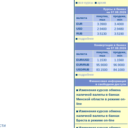
все курсы
архив
Курсы в банках
на 07.08.2026
покупка,
продажа,
валюта
max
min
EUR
3.3900
3.4000
USD
2.9400
2.9480
RUB
3.5130
3.5190
подробнее
Конвертация в банках
на 07.08.2026
покупка,
продажа,
валюта
max
min
EUR/USD
1.1530
1.1560
EUR/RUB
95.9000
96.9000
USD/RUB
83.1500
84.1000
подробнее
Финансовая информация
в свободном доступе
Изменения курсов обмена
наличной валюты в банках
Минской области в режиме on-
line
Изменения курсов обмена
наличной валюты в банках
Бреста в режиме on-line
СТИ
Изменения курсов обмена