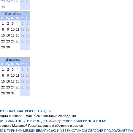
23
24
25
26
27
28
30
Сентябрь
Вт
Ср
Чт
Пт
Сб
Вс
1
2
3
4
5
6
8
9
10
11
12
13
15
16
17
18
19
20
22
23
24
25
26
27
29
30
Декабрь
Вт
Ср
Чт
Пт
Сб
Вс
1
2
3
4
5
6
8
9
10
11
12
13
15
16
17
18
19
20
22
23
24
25
26
27
29
30
31
В ЯНВАРЕ-МАЕ ВЫРОС НА 1,1%
орта в январе – мае 2026 г. составил 29 452,4 мл...
Й ГРАМОТНОСТИ В SOS-ДЕТСКОЙ ДЕРЕВНЕ В МАРЬИНОЙ ГОРКЕ
евни в Марьиной Горке завершили обучение в рамках...
ЕС К ТУРИЗМУ МЕЖДУ БЕЛАРУСЬЮ И УЗБЕКИСТАНОМ СЕГОДНЯ ПРОДОЛЖАЕТ РА