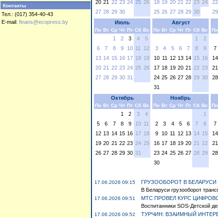
20
21
22
23
24
25
26
18
19
20
21
22
23
24
22
Контакты
27
28
29
30
25
26
27
28
29
30
29
Тел.: (017) 354-40-43
E-mail:
finans@ecopress.by
Июль
Август
Пн
Вт
Ср
Чт
Пт
Сб
Вс
Пн
Вт
Ср
Чт
Пт
Сб
Вс
Пн
1
2
3
4
5
1
2
6
7
8
9
10
11
12
3
4
5
6
7
8
9
7
13
14
15
16
17
18
19
10
11
12
13
14
15
16
14
20
21
22
23
24
25
26
17
18
19
20
21
22
23
21
27
28
29
30
31
24
25
26
27
28
29
30
28
31
Октябрь
Ноябрь
Пн
Вт
Ср
Чт
Пт
Сб
Вс
Пн
Вт
Ср
Чт
Пт
Сб
Вс
Пн
1
2
3
4
1
5
6
7
8
9
10
11
2
3
4
5
6
7
8
7
12
13
14
15
16
17
18
9
10
11
12
13
14
15
14
19
20
21
22
23
24
25
16
17
18
19
20
21
22
21
26
27
28
29
30
31
23
24
25
26
27
28
29
28
30
ГРУЗООБОРОТ В БЕЛАРУСИ 
17.06.2026 09:15
В Беларуси грузооборот трансп
МТС ПРОВЕЛ КУРС ЦИФРОВО
17.06.2026 09:51
Воспитанники SOS-Детской дер
ТУРЧИН: ВЗАИМНЫЙ ИНТЕР
17.06.2026 09:52