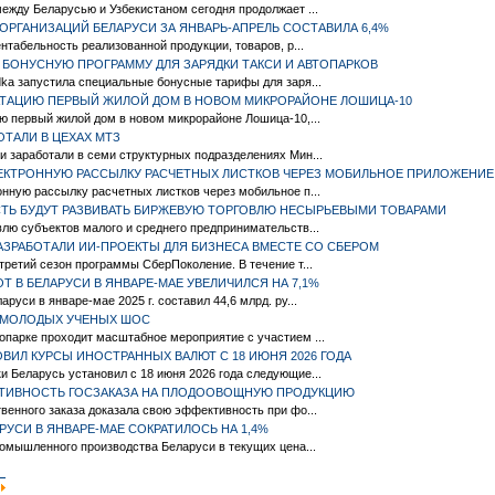
ежду Беларусью и Узбекистаном сегодня продолжает ...
ОРГАНИЗАЦИЙ БЕЛАРУСИ ЗА ЯНВАРЬ-АПРЕЛЬ СОСТАВИЛА 6,4%
нтабельность реализованной продукции, товаров, р...
 БОНУСНУЮ ПРОГРАММУ ДЛЯ ЗАРЯДКИ ТАКСИ И АВТОПАРКОВ
ka запустила специальные бонусные тарифы для заря...
УАТАЦИЮ ПЕРВЫЙ ЖИЛОЙ ДОМ В НОВОМ МИКРОРАЙОНЕ ЛОШИЦА-10
ю первый жилой дом в новом микрорайоне Лошица-10,...
ТАЛИ В ЦЕХАХ МТЗ
 заработали в семи структурных подразделениях Мин...
ЛЕКТРОННУЮ РАССЫЛКУ РАСЧЕТНЫХ ЛИСТКОВ ЧЕРЕЗ МОБИЛЬНОЕ ПРИЛОЖЕНИЕ
нную рассылку расчетных листков через мобильное п...
СТЬ БУДУТ РАЗВИВАТЬ БИРЖЕВУЮ ТОРГОВЛЮ НЕСЫРЬЕВЫМИ ТОВАРАМИ
лю субъектов малого и среднего предпринимательств...
АЗРАБОТАЛИ ИИ-ПРОЕКТЫ ДЛЯ БИЗНЕСА ВМЕСТЕ СО СБЕРОМ
ретий сезон программы СберПоколение. В течение т...
 В БЕЛАРУСИ В ЯНВАРЕ-МАЕ УВЕЛИЧИЛСЯ НА 7,1%
руси в январе-мае 2025 г. составил 44,6 млрд. ру...
 МОЛОДЫХ УЧЕНЫХ ШОС
опарке проходит масштабное мероприятие с участием ...
ВИЛ КУРСЫ ИНОСТРАННЫХ ВАЛЮТ C 18 ИЮНЯ 2026 ГОДА
 Беларусь установил c 18 июня 2026 года следующие...
КТИВНОСТЬ ГОСЗАКАЗА НА ПЛОДООВОЩНУЮ ПРОДУКЦИЮ
венного заказа доказала свою эффективность при фо...
УСИ В ЯНВАРЕ-МАЕ СОКРАТИЛОСЬ НА 1,4%
ромышленного производства Беларуси в текущих цена...
|