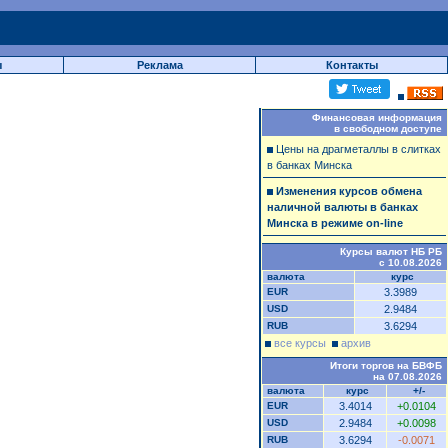
ы
Реклама
Контакты
Финансовая информация
в свободном доступе
Цены на драгметаллы в слитках
в банках Минска
Изменения курсов обмена
наличной валюты в банках
Минска в режиме on-line
Курсы валют НБ РБ
с 10.08.2026
валюта
курс
EUR
3.3989
USD
2.9484
RUB
3.6294
все курсы
архив
Итоги торгов на БВФБ
на 07.08.2026
валюта
курс
+/-
EUR
3.4014
+0.0104
USD
2.9484
+0.0098
RUB
3.6294
-0.0071