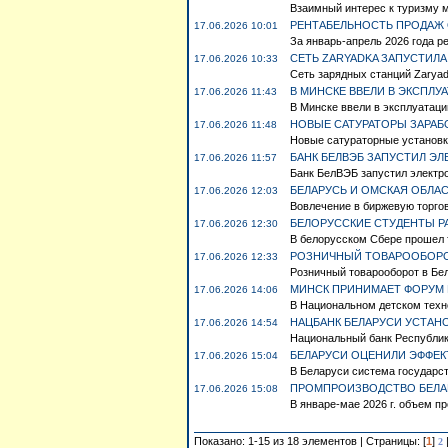
Взаимный интерес к туризму м
РЕНТАБЕЛЬНОСТЬ ПРОДАЖ 
17.06.2026 10:01
За январь-апрель 2026 года ре
СЕТЬ ZARYADKA ЗАПУСТИЛА
17.06.2026 10:33
Сеть зарядных станций Zaryad
В МИНСКЕ ВВЕЛИ В ЭКСПЛ
17.06.2026 11:43
В Минске ввели в эксплуатаци
НОВЫЕ САТУРАТОРЫ ЗАРАБО
17.06.2026 11:48
Новые сатураторные установки
БАНК БЕЛВЭБ ЗАПУСТИЛ Э
17.06.2026 11:57
Банк БелВЭБ запустил электро
БЕЛАРУСЬ И ОМСКАЯ ОБЛА
17.06.2026 12:03
Вовлечение в биржевую торгов
БЕЛОРУССКИЕ СТУДЕНТЫ Р
17.06.2026 12:30
В белорусском Сбере прошел т
РОЗНИЧНЫЙ ТОВАРООБОРОТ
17.06.2026 12:33
Розничный товарооборот в Бела
МИНСК ПРИНИМАЕТ ФОРУМ
17.06.2026 14:06
В Национальном детском техн
НАЦБАНК БЕЛАРУСИ УСТАНО
17.06.2026 14:54
Национальный банк Республики
БЕЛАРУСИ ОЦЕНИЛИ ЭФФЕ
17.06.2026 15:04
В Беларуси система государст
ПРОМПРОИЗВОДСТВО БЕЛАР
17.06.2026 15:08
В январе-мае 2026 г. объем п
Показано: 1-15 из 18 элементов | Страницы: [
1
]
2