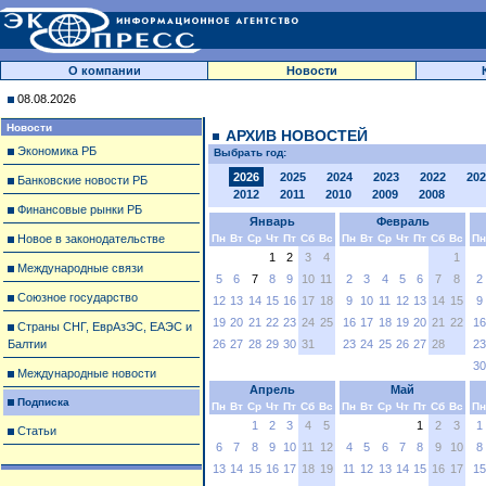
О компании
Новости
08.08.2026
Новости
АРХИВ НОВОСТЕЙ
Экономика РБ
Выбрать год:
2026
2025
2024
2023
2022
202
Банковские новости РБ
2012
2011
2010
2009
2008
Финансовые рынки РБ
Январь
Февраль
Новое в законодательстве
Пн
Вт
Ср
Чт
Пт
Сб
Вс
Пн
Вт
Ср
Чт
Пт
Сб
Вс
Пн
1
2
3
4
1
Международные связи
5
6
7
8
9
10
11
2
3
4
5
6
7
8
2
Союзное государство
12
13
14
15
16
17
18
9
10
11
12
13
14
15
9
19
20
21
22
23
24
25
16
17
18
19
20
21
22
16
Страны СНГ, ЕврАзЭС, ЕАЭС и
Балтии
26
27
28
29
30
31
23
24
25
26
27
28
23
30
Международные новости
Апрель
Май
Подписка
Пн
Вт
Ср
Чт
Пт
Сб
Вс
Пн
Вт
Ср
Чт
Пт
Сб
Вс
Пн
1
2
3
4
5
1
2
3
1
Статьи
6
7
8
9
10
11
12
4
5
6
7
8
9
10
8
13
14
15
16
17
18
19
11
12
13
14
15
16
17
15