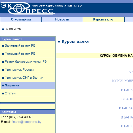
О компании
Новости
Курсы валют
07.08.2026
Курсы валют
Курсы валют
Валютный рынок РБ
Фондовый рынок РБ
КУРСЫ ОБМЕНА НА
Рынок банковских услуг РБ
Фин. рынок России
В 
Фин. рынок СНГ и Балтии
КУРСЫ КОН
Подписка
В БАН
Статьи
В БАН
В БАНК
Контакты
Тел.: (017) 354-40-43
В БАНК
E-mail:
finans@ecopress.by
В БАН