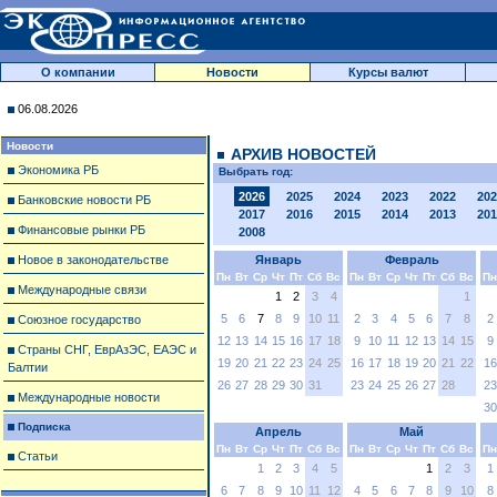
О компании
Новости
Курсы валют
06.08.2026
Новости
АРХИВ НОВОСТЕЙ
Экономика РБ
Выбрать год:
2026
2025
2024
2023
2022
202
Банковские новости РБ
2017
2016
2015
2014
2013
201
Финансовые рынки РБ
2008
Новое в законодательстве
Январь
Февраль
Пн
Вт
Ср
Чт
Пт
Сб
Вс
Пн
Вт
Ср
Чт
Пт
Сб
Вс
Пн
Международные связи
1
2
3
4
1
5
6
7
8
9
10
11
2
3
4
5
6
7
8
2
Союзное государство
12
13
14
15
16
17
18
9
10
11
12
13
14
15
9
Страны СНГ, ЕврАзЭС, ЕАЭС и
19
20
21
22
23
24
25
16
17
18
19
20
21
22
16
Балтии
26
27
28
29
30
31
23
24
25
26
27
28
23
Международные новости
30
Подписка
Апрель
Май
Пн
Вт
Ср
Чт
Пт
Сб
Вс
Пн
Вт
Ср
Чт
Пт
Сб
Вс
Пн
Статьи
1
2
3
4
5
1
2
3
1
6
7
8
9
10
11
12
4
5
6
7
8
9
10
8