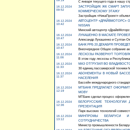
09:19
С января текущего года в нашу стр
ЗАСТРОЙЩИК ЖК СМАРТ ЗАПУ
16.12.2024
09:52
КОММЕРЧЕСКОМУ ЭТАЖУ
Застройщик «НикаПроект» объявля
АВТОЦЕНТР «ДРАЙВМОТОРС» 
16.12.2024
10:42
NISSAN
Минский автоцентр «ДрайвМоторс»
ЛУКАШЕНКО В МАСКАТЕ ПРОВЕ
16.12.2024
10:47
Александр Лукашенко и Султан Ом
БАНК РРБ 20 ДЕКАБРЯ ПРОВЕ
16.12.2024
10:47
Внеочередное Общее собрание акц
ЛЕСХОЗЫ РАЗВЕРНУТ ТОРГОВЛ
16.12.2024
11:06
В этом году лесхозы и Республика
МАЗ ОТГРУЗИЛ ВО ВЛАДИВОСТО
16.12.2024
11:33
30 единиц пассажирской техники М
АБОНЕМЕНТЫ В НОВЫЙ БАССЕ
16.12.2024
11:37
НАСЕЛЕНИЯ
Бассейн международного стандарта
МТБАНК ПРЕДЛАГАЕТ ОФОРМИТ
16.12.2024
12:19
MOBY
МТБанк сделал процесс оформлени
БЕЛОРУССКИЕ ТЕХНОЛОГИИ 
16.12.2024
12:36
ПРЕЗЕНТАЦИЯ
Парк высоких технологий совместн
МИНПРОМЫ БЕЛАРУСИ И
16.12.2024
13:12
СОТРУДНИЧЕСТВА
Министр промышленности Беларуси