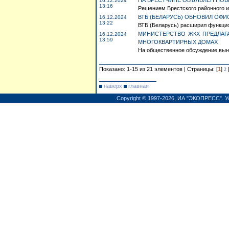
НА БРЕСТЧИНЕ ОБЪЯВЛЕН НОВ
16.12.2024
13:16
Решением Брестского районного ис
ВТБ (БЕЛАРУСЬ) ОБНОВИЛ ОФИ
16.12.2024
13:22
ВТБ (Беларусь) расширил функцион
МИНИСТЕРСТВО ЖКХ ПРЕДЛАГ
16.12.2024
13:59
МНОГОКВАРТИРНЫХ ДОМАХ
На общественное обсуждение выне
Показано: 1-15 из 21 элементов | Страницы: [
1
]
2
наверх
главная
Copyright © 1997-2026,
ИА "ЭКОПРЕСС"
.
У