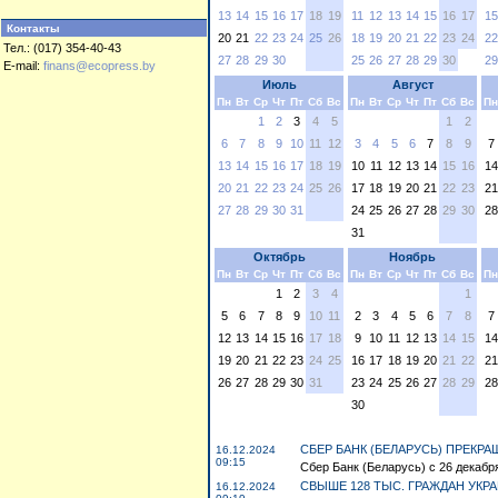
13
14
15
16
17
18
19
11
12
13
14
15
16
17
15
Контакты
20
21
22
23
24
25
26
18
19
20
21
22
23
24
22
Тел.: (017) 354-40-43
27
28
29
30
25
26
27
28
29
30
29
E-mail:
finans@ecopress.by
Июль
Август
Пн
Вт
Ср
Чт
Пт
Сб
Вс
Пн
Вт
Ср
Чт
Пт
Сб
Вс
Пн
1
2
3
4
5
1
2
6
7
8
9
10
11
12
3
4
5
6
7
8
9
7
13
14
15
16
17
18
19
10
11
12
13
14
15
16
14
20
21
22
23
24
25
26
17
18
19
20
21
22
23
21
27
28
29
30
31
24
25
26
27
28
29
30
28
31
Октябрь
Ноябрь
Пн
Вт
Ср
Чт
Пт
Сб
Вс
Пн
Вт
Ср
Чт
Пт
Сб
Вс
Пн
1
2
3
4
1
5
6
7
8
9
10
11
2
3
4
5
6
7
8
7
12
13
14
15
16
17
18
9
10
11
12
13
14
15
14
19
20
21
22
23
24
25
16
17
18
19
20
21
22
21
26
27
28
29
30
31
23
24
25
26
27
28
29
28
30
СБЕР БАНК (БЕЛАРУСЬ) ПРЕКР
16.12.2024
09:15
Сбер Банк (Беларусь) с 26 декабря
СВЫШЕ 128 ТЫС. ГРАЖДАН УКР
16.12.2024