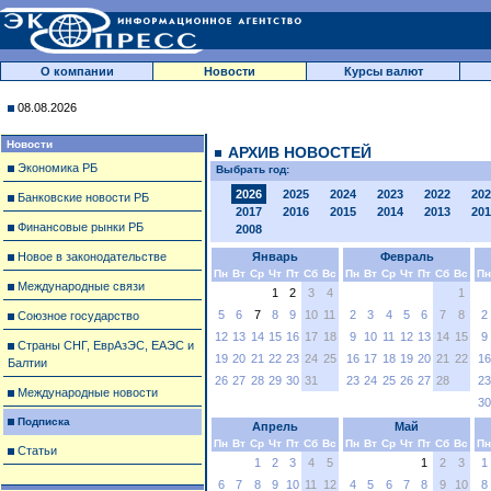
О компании
Новости
Курсы валют
08.08.2026
Новости
АРХИВ НОВОСТЕЙ
Экономика РБ
Выбрать год:
2026
2025
2024
2023
2022
202
Банковские новости РБ
2017
2016
2015
2014
2013
201
Финансовые рынки РБ
2008
Новое в законодательстве
Январь
Февраль
Пн
Вт
Ср
Чт
Пт
Сб
Вс
Пн
Вт
Ср
Чт
Пт
Сб
Вс
Пн
Международные связи
1
2
3
4
1
5
6
7
8
9
10
11
2
3
4
5
6
7
8
2
Союзное государство
12
13
14
15
16
17
18
9
10
11
12
13
14
15
9
Страны СНГ, ЕврАзЭС, ЕАЭС и
19
20
21
22
23
24
25
16
17
18
19
20
21
22
16
Балтии
26
27
28
29
30
31
23
24
25
26
27
28
23
Международные новости
30
Подписка
Апрель
Май
Пн
Вт
Ср
Чт
Пт
Сб
Вс
Пн
Вт
Ср
Чт
Пт
Сб
Вс
Пн
Статьи
1
2
3
4
5
1
2
3
1
6
7
8
9
10
11
12
4
5
6
7
8
9
10
8