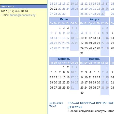
13
14
15
16
17
18
19
11
12
13
14
15
16
17
15
Контакты
20
21
22
23
24
25
26
18
19
20
21
22
23
24
22
Тел.: (017) 354-40-43
27
28
29
30
25
26
27
28
29
30
29
E-mail:
finans@ecopress.by
Июль
Август
Пн
Вт
Ср
Чт
Пт
Сб
Вс
Пн
Вт
Ср
Чт
Пт
Сб
Вс
Пн
1
2
3
4
5
1
2
6
7
8
9
10
11
12
3
4
5
6
7
8
9
7
13
14
15
16
17
18
19
10
11
12
13
14
15
16
14
20
21
22
23
24
25
26
17
18
19
20
21
22
23
21
27
28
29
30
31
24
25
26
27
28
29
30
28
31
Октябрь
Ноябрь
Пн
Вт
Ср
Чт
Пт
Сб
Вс
Пн
Вт
Ср
Чт
Пт
Сб
Вс
Пн
1
2
3
4
1
5
6
7
8
9
10
11
2
3
4
5
6
7
8
7
12
13
14
15
16
17
18
9
10
11
12
13
14
15
14
19
20
21
22
23
24
25
16
17
18
19
20
21
22
21
26
27
28
29
30
31
23
24
25
26
27
28
29
28
30
ПОСОЛ БЕЛАРУСИ ВРУЧИЛ КО
13.02.2025
09:14
ДЕЛ КУБЫ
Посол Республики Беларусь Витали