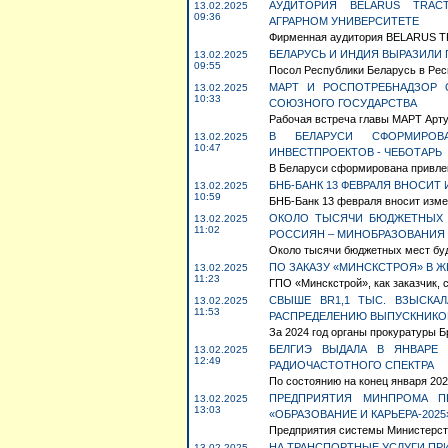
АУДИТОРИЯ BELARUS TRAC
13.02.2025
09:36
АГРАРНОМ УНИВЕРСИТЕТЕ
Фирменная аудитория BELARUS TR
БЕЛАРУСЬ И ИНДИЯ ВЫРАЗИЛИ
13.02.2025
09:55
Посол Республики Беларусь в Респ
МАРТ И РОСПОТРЕБНАДЗОР 
13.02.2025
10:33
СОЮЗНОГО ГОСУДАРСТВА
Рабочая встреча главы МАРТ Артур
В БЕЛАРУСИ СФОРМИРОВ
13.02.2025
10:47
ИНВЕСТПРОЕКТОВ - ЧЕБОТАРЬ
В Беларуси сформирована привлека
БНБ-БАНК 13 ФЕВРАЛЯ ВНОСИТ
13.02.2025
10:59
БНБ-Банк 13 февраля вносит измен
ОКОЛО ТЫСЯЧИ БЮДЖЕТНЫХ 
13.02.2025
11:02
РОССИЯН – МИНОБРАЗОВАНИЯ
Около тысячи бюджетных мест буд
ПО ЗАКАЗУ «МИНСКСТРОЯ» В 
13.02.2025
11:23
ГПО «Минскстрой», как заказчик, 
СВЫШЕ BR1,1 ТЫС. ВЗЫСКА
13.02.2025
11:53
РАСПРЕДЕЛЕНИЮ ВЫПУСКНИКО
За 2024 год органы прокуратуры Б
БЕЛГИЭ ВЫДАЛА В ЯНВАРЕ 
13.02.2025
12:49
РАДИОЧАСТОТНОГО СПЕКТРА
По состоянию на конец января 20
ПРЕДПРИЯТИЯ МИНПРОМА П
13.02.2025
13:03
«ОБРАЗОВАНИЕ И КАРЬЕРА-2025
Предприятия системы Министерств
НА ТРАНСПОРТНЫЕ УСЛУГИ ПР
13.02.2025