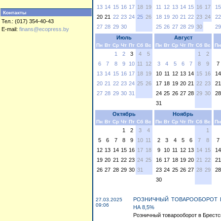
13
14
15
16
17
18
19
11
12
13
14
15
16
17
15
Контакты
20
21
22
23
24
25
26
18
19
20
21
22
23
24
22
Тел.: (017) 354-40-43
27
28
29
30
25
26
27
28
29
30
29
E-mail:
finans@ecopress.by
Июль
Август
Пн
Вт
Ср
Чт
Пт
Сб
Вс
Пн
Вт
Ср
Чт
Пт
Сб
Вс
Пн
1
2
3
4
5
1
2
6
7
8
9
10
11
12
3
4
5
6
7
8
9
7
13
14
15
16
17
18
19
10
11
12
13
14
15
16
14
20
21
22
23
24
25
26
17
18
19
20
21
22
23
21
27
28
29
30
31
24
25
26
27
28
29
30
28
31
Октябрь
Ноябрь
Пн
Вт
Ср
Чт
Пт
Сб
Вс
Пн
Вт
Ср
Чт
Пт
Сб
Вс
Пн
1
2
3
4
1
5
6
7
8
9
10
11
2
3
4
5
6
7
8
7
12
13
14
15
16
17
18
9
10
11
12
13
14
15
14
19
20
21
22
23
24
25
16
17
18
19
20
21
22
21
26
27
28
29
30
31
23
24
25
26
27
28
29
28
30
РОЗНИЧНЫЙ ТОВАРООБОРОТ В
27.03.2025
09:06
НА 8,5%
Розничный товарооборот в Брестск