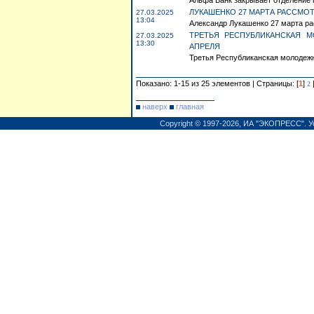
Альфа Банк закрывает отделение по
ЛУКАШЕНКО 27 МАРТА РАССМО
27.03.2025
13:04
Александр Лукашенко 27 марта ра
ТРЕТЬЯ РЕСПУБЛИКАНСКАЯ 
27.03.2025
13:30
АПРЕЛЯ
Третья Республиканская молодежна
Показано: 1-15 из 25 элементов | Страницы: [
1
]
2
наверх
главная
Copyright © 1997-2026,
ИА "ЭКОПРЕСС"
.
У