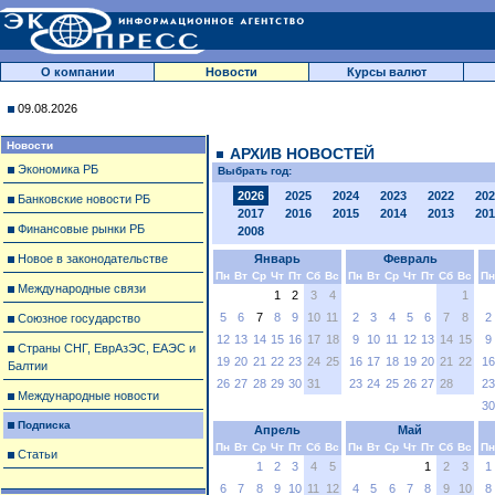
О компании
Новости
Курсы валют
09.08.2026
Новости
АРХИВ НОВОСТЕЙ
Экономика РБ
Выбрать год:
2026
2025
2024
2023
2022
202
Банковские новости РБ
2017
2016
2015
2014
2013
201
Финансовые рынки РБ
2008
Новое в законодательстве
Январь
Февраль
Пн
Вт
Ср
Чт
Пт
Сб
Вс
Пн
Вт
Ср
Чт
Пт
Сб
Вс
Пн
Международные связи
1
2
3
4
1
5
6
7
8
9
10
11
2
3
4
5
6
7
8
2
Союзное государство
12
13
14
15
16
17
18
9
10
11
12
13
14
15
9
Страны СНГ, ЕврАзЭС, ЕАЭС и
19
20
21
22
23
24
25
16
17
18
19
20
21
22
16
Балтии
26
27
28
29
30
31
23
24
25
26
27
28
23
Международные новости
30
Подписка
Апрель
Май
Пн
Вт
Ср
Чт
Пт
Сб
Вс
Пн
Вт
Ср
Чт
Пт
Сб
Вс
Пн
Статьи
1
2
3
4
5
1
2
3
1
6
7
8
9
10
11
12
4
5
6
7
8
9
10
8