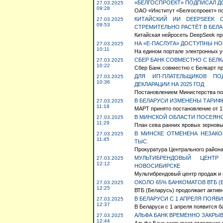
«БЕЛГОСПРОЕКТ» ПОДПИСАЛ Д
27.03.2025
09:28
ОАО «Институт «Белгоспроект» по
КИТАЙСКИЙ ИИ DEEPSEEK
27.03.2025
09:53
СТРЕМИТЕЛЬНО РАСТЁТ В БЕЛ
Китайская нейросеть DeepSeek пр
НА «Е-ПАСЛУГА» ДОСТУПНЫ Н
27.03.2025
10:11
На едином портале электронных у
СБЕР БАНК СОВМЕСТНО С БЕЛ
27.03.2025
10:22
Сбер Банк совместно с Белкарт пр
ДЛЯ ИП-ПЛАТЕЛЬЩИКОВ П
27.03.2025
10:36
ДЕКЛАРАЦИИ НА 2025 ГОД
Постановлением Министерства по 
В БЕЛАРУСИ ИЗМЕНЕНЫ ТАРИ
27.03.2025
11:19
МАРТ принято постановление от 19
В МИНСКОЙ ОБЛАСТИ ПОСЕЯНО
27.03.2025
11:29
План сева ранних яровых зерновы
В МИНСКЕ ОТМЕНЕНА НЕЗАКО
27.03.2025
11:45
ТЫС.
Прокуратура Центрального района 
МУЛЬТИБРЕНДОВЫЙ ЦЕНТ
27.03.2025
12:12
НОВОСИБИРСКЕ
Мультибрендовый центр продаж и с
ОКОЛО 65% БАНКОМАТОВ ВТБ (
27.03.2025
12:25
ВТБ (Беларусь) продолжает активн
В БЕЛАРУСИ С 1 АПРЕЛЯ ПОЯ
27.03.2025
12:37
В Беларуси с 1 апреля появится б
АЛЬФА БАНК ВРЕМЕННО ЗАКРЫ
27.03.2025
12:44