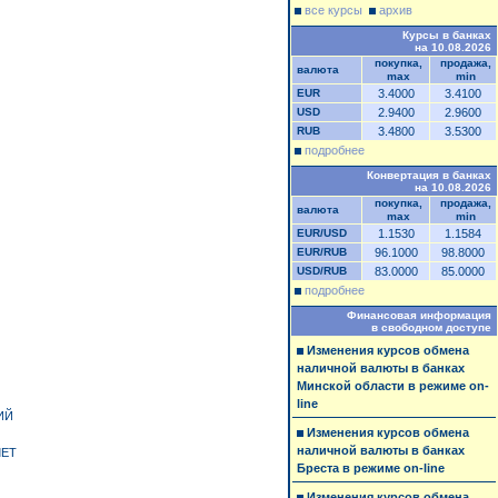
все курсы
архив
Курсы в банках
на 10.08.2026
покупка,
продажа,
валюта
max
min
EUR
3.4000
3.4100
USD
2.9400
2.9600
RUB
3.4800
3.5300
подробнее
Конвертация в банках
на 10.08.2026
покупка,
продажа,
валюта
max
min
EUR/USD
1.1530
1.1584
EUR/RUB
96.1000
98.8000
USD/RUB
83.0000
85.0000
подробнее
Финансовая информация
в свободном доступе
Изменения курсов обмена
наличной валюты в банках
Минской области в режиме on-
line
ИЙ
Изменения курсов обмена
наличной валюты в банках
ЛЕТ
Бреста в режиме on-line
Изменения курсов обмена