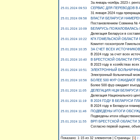
За январь-ноябрь 2023 г. рент
СЕРВИС ДЛЯ ПЕРЕВОДОВ В 
25.01.2024 09:53
31 января 2024 года прекраща
ВЛАСТИ БЕЛАРУСИ НАМЕРЕ
25.01.2024 09:58
Постановлением Совмина № 48 
БЕЛАРУСЬ ПОЖАЛОВАЛАСЬ 
25.01.2024 10:09
Делегация Беларуси в составе
КГК ГОМЕЛЬСКОЙ ОБЛАСТИ
25.01.2024 10:22
Комитет госконтроля Гомельско
ЗА СЧЕТ ВСЕХ ИСТОЧНИКОВ
25.01.2024 10:35
В 2024 году за счет всех ист
В БРЕСТСКОЙ ОБЛАСТИ ПРО
25.01.2024 10:40
В 2023 году в хозяйствах всех
ЭЛЕКТРОННЫЙ БОЛЬНИЧНЫЙ
25.01.2024 10:51
Электронный больничный может
БОЛЕЕ 500 ФУР ОЖИДАЮТ В
25.01.2024 10:56
Более 500 фур ожидают въезда
ДЕЛЕГАЦИЯ НЦМ БЕЛАРУСИ 
25.01.2024 11:05
Делегация Национального цент
В 2024 ГОДУ В БЕЛАРУСИ 
25.01.2024 11:19
В 2024 году в Беларуси планир
ПОДВЕДЕНЫ ИТОГИ ОБСУЖД
25.01.2024 11:46
Подведены итоги общественног
ВРП БРЕСТСКОЙ ОБЛАСТИ ЗА
25.01.2024 11:55
Согласно первой оценке, объе
Показано: 1-15 из 32 элементов | Страницы: [
1
]
2