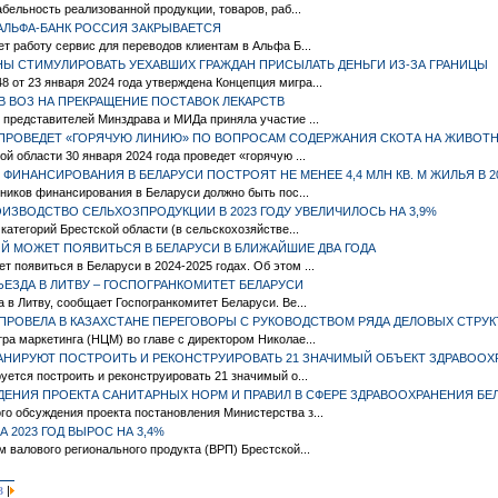
абельность реализованной продукции, товаров, раб...
АЛЬФА-БАНК РОССИЯ ЗАКРЫВАЕТСЯ
ет работу сервис для переводов клиентам в Альфа Б...
НЫ СТИМУЛИРОВАТЬ УЕХАВШИХ ГРАЖДАН ПРИСЫЛАТЬ ДЕНЬГИ ИЗ-ЗА ГРАНИЦЫ
от 23 января 2024 года утверждена Концепция мигра...
В ВОЗ НА ПРЕКРАЩЕНИЕ ПОСТАВОК ЛЕКАРСТВ
 представителей Минздрава и МИДа приняла участие ...
 ПРОВЕДЕТ «ГОРЯЧУЮ ЛИНИЮ» ПО ВОПРОСАМ СОДЕРЖАНИЯ СКОТА НА ЖИВОТ
й области 30 января 2024 года проведет «горячую ...
 ФИНАНСИРОВАНИЯ В БЕЛАРУСИ ПОСТРОЯТ НЕ МЕНЕЕ 4,4 МЛН КВ. М ЖИЛЬЯ В 2
очников финансирования в Беларуси должно быть пос...
ИЗВОДСТВО СЕЛЬХОЗПРОДУКЦИИ В 2023 ГОДУ УВЕЛИЧИЛОСЬ НА 3,9%
 категорий Брестской области (в сельскохозяйстве...
 МОЖЕТ ПОЯВИТЬСЯ В БЕЛАРУСИ В БЛИЖАЙШИЕ ДВА ГОДА
 появиться в Беларуси в 2024-2025 годах. Об этом ...
ЪЕЗДА В ЛИТВУ – ГОСПОГРАНКОМИТЕТ БЕЛАРУСИ
 в Литву, сообщает Госпогранкомитет Беларуси. Ве...
ПРОВЕЛА В КАЗАХСТАНЕ ПЕРЕГОВОРЫ С РУКОВОДСТВОМ РЯДА ДЕЛОВЫХ СТРУК
ра маркетинга (НЦМ) во главе с директором Николае...
ПЛАНИРУЮТ ПОСТРОИТЬ И РЕКОНСТРУИРОВАТЬ 21 ЗНАЧИМЫЙ ОБЪЕКТ ЗДРАВОО
уется построить и реконструировать 21 значимый о...
ЕНИЯ ПРОЕКТА САНИТАРНЫХ НОРМ И ПРАВИЛ В СФЕРЕ ЗДРАВООХРАНЕНИЯ БЕ
о обсуждения проекта постановления Министерства з...
 2023 ГОД ВЫРОС НА 3,4%
м валового регионального продукта (ВРП) Брестской...
|
3