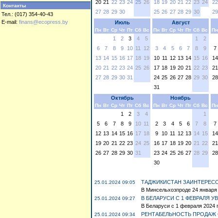
20
21
22
23
24
25
26
18
19
20
21
22
23
24
22
Контакты
27
28
29
30
25
26
27
28
29
30
29
Тел.: (017) 354-40-43
E-mail:
finans@ecopress.by
Июль
Август
Пн
Вт
Ср
Чт
Пт
Сб
Вс
Пн
Вт
Ср
Чт
Пт
Сб
Вс
Пн
1
2
3
4
5
1
2
6
7
8
9
10
11
12
3
4
5
6
7
8
9
7
13
14
15
16
17
18
19
10
11
12
13
14
15
16
14
20
21
22
23
24
25
26
17
18
19
20
21
22
23
21
27
28
29
30
31
24
25
26
27
28
29
30
28
31
Октябрь
Ноябрь
Пн
Вт
Ср
Чт
Пт
Сб
Вс
Пн
Вт
Ср
Чт
Пт
Сб
Вс
Пн
1
2
3
4
1
5
6
7
8
9
10
11
2
3
4
5
6
7
8
7
12
13
14
15
16
17
18
9
10
11
12
13
14
15
14
19
20
21
22
23
24
25
16
17
18
19
20
21
22
21
26
27
28
29
30
31
23
24
25
26
27
28
29
28
30
ТАДЖИКИСТАН ЗАИНТЕРЕСО
25.01.2024 09:05
В Минсельхозпроде 24 января 
В БЕЛАРУСИ С 1 ФЕВРАЛЯ 
25.01.2024 09:27
В Беларуси с 1 февраля 2024 
РЕНТАБЕЛЬНОСТЬ ПРОДАЖ 
25.01.2024 09:34