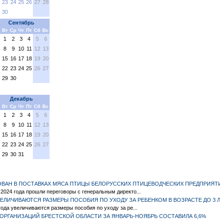
23
24
25
26
27
28
30
Сентябрь
Вт
Ср
Чт
Пт
Сб
Вс
1
2
3
4
5
6
8
9
10
11
12
13
15
16
17
18
19
20
22
23
24
25
26
27
29
30
Декабрь
Вт
Ср
Чт
Пт
Сб
Вс
1
2
3
4
5
6
8
9
10
11
12
13
15
16
17
18
19
20
22
23
24
25
26
27
29
30
31
ВАН В ПОСТАВКАХ МЯСА ПТИЦЫ БЕЛОРУССКИХ ПТИЦЕВОДЧЕСКИХ ПРЕДПРИЯТ
2024 года прошли переговоры с генеральным директо...
УВЕЛИЧИВАЮТСЯ РАЗМЕРЫ ПОСОБИЯ ПО УХОДУ ЗА РЕБЕНКОМ В ВОЗРАСТЕ ДО 3 
года увеличиваются размеры пособия по уходу за ре...
ОРГАНИЗАЦИЙ БРЕСТСКОЙ ОБЛАСТИ ЗА ЯНВАРЬ-НОЯБРЬ СОСТАВИЛА 6,6%