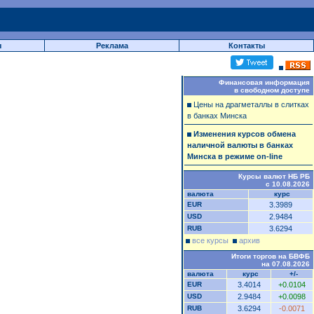
ы
Реклама
Контакты
Финансовая информация
в свободном доступе
Цены на драгметаллы в слитках
в банках Минска
Изменения курсов обмена
наличной валюты в банках
Минска в режиме on-line
Курсы валют НБ РБ
с 10.08.2026
валюта
курс
EUR
3.3989
USD
2.9484
RUB
3.6294
все курсы
архив
Итоги торгов на БВФБ
на 07.08.2026
валюта
курс
+/-
EUR
3.4014
+0.0104
USD
2.9484
+0.0098
RUB
3.6294
-0.0071