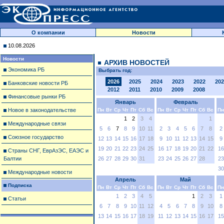
О компании
Новости
10.08.2026
Новости
АРХИВ НОВОСТЕЙ
Экономика РБ
Выбрать год:
2026
2025
2024
2023
2022
202
Банковские новости РБ
2012
2011
2010
2009
2008
Финансовые рынки РБ
Январь
Февраль
Новое в законодательстве
Пн
Вт
Ср
Чт
Пт
Сб
Вс
Пн
Вт
Ср
Чт
Пт
Сб
Вс
Пн
1
2
3
4
1
Международные связи
5
6
7
8
9
10
11
2
3
4
5
6
7
8
2
Союзное государство
12
13
14
15
16
17
18
9
10
11
12
13
14
15
9
19
20
21
22
23
24
25
16
17
18
19
20
21
22
16
Страны СНГ, ЕврАзЭС, ЕАЭС и
Балтии
26
27
28
29
30
31
23
24
25
26
27
28
23
30
Международные новости
Апрель
Май
Подписка
Пн
Вт
Ср
Чт
Пт
Сб
Вс
Пн
Вт
Ср
Чт
Пт
Сб
Вс
Пн
1
2
3
4
5
1
2
3
1
Статьи
6
7
8
9
10
11
12
4
5
6
7
8
9
10
8
13
14
15
16
17
18
19
11
12
13
14
15
16
17
15