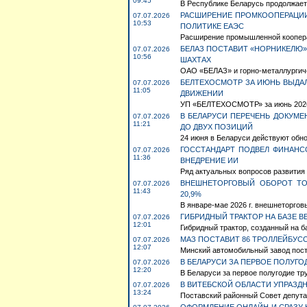
09:45
В Республике Беларусь продолжается
РАСШИРЕНИЕ ПРОМКООПЕРАЦИ
07.07.2026
10:53
ПОЛИТИКЕ ЕАЭС
Расширение промышленной коопера
БЕЛАЗ ПОСТАВИТ «НОРНИКЕЛЮ»
07.07.2026
10:56
ШАХТАХ
ОАО «БЕЛАЗ» и горно-металлургиче
БЕЛТЕХОСМОТР ЗА ИЮНЬ ВЫДАЛ
07.07.2026
11:05
ДВИЖЕНИИ
УП «БЕЛТЕХОСМОТР» за июнь 2026 г
В БЕЛАРУСИ ПЕРЕЧЕНЬ ДОКУМЕ
07.07.2026
11:21
ДО ДВУХ ПОЗИЦИЙ
24 июня в Беларуси действуют обно
ГОССТАНДАРТ ПОДВЕЛ ФИНАНС
07.07.2026
11:36
ВНЕДРЕНИЕ ИИ
Ряд актуальных вопросов развития 
ВНЕШНЕТОРГОВЫЙ ОБОРОТ ТО
07.07.2026
11:43
20,9%
В январе-мае 2026 г. внешнеторговы
ГИБРИДНЫЙ ТРАКТОР НА БАЗЕ 
07.07.2026
12:01
Гибридный трактор, созданный на б
МАЗ ПОСТАВИТ 86 ТРОЛЛЕЙБУСО
07.07.2026
12:07
Минский автомобильный завод пост
В БЕЛАРУСИ ЗА ПЕРВОЕ ПОЛУГ
07.07.2026
12:20
В Беларуси за первое полугодие тр
В ВИТЕБСКОЙ ОБЛАСТИ УПРАЗД
07.07.2026
13:24
Поставский районный Совет депутат