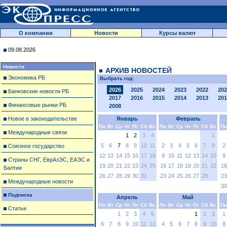
О компании
Новости
Курсы валют
09.08.2026
Новости
АРХИВ НОВОСТЕЙ
Экономика РБ
Выбрать год:
2026
2025
2024
2023
2022
202
Банковские новости РБ
2017
2016
2015
2014
2013
201
Финансовые рынки РБ
2008
Новое в законодательстве
Январь
Февраль
Пн
Вт
Ср
Чт
Пт
Сб
Вс
Пн
Вт
Ср
Чт
Пт
Сб
Вс
Пн
Международные связи
1
2
3
4
1
5
6
7
8
9
10
11
2
3
4
5
6
7
8
2
Союзное государство
12
13
14
15
16
17
18
9
10
11
12
13
14
15
9
Страны СНГ, ЕврАзЭС, ЕАЭС и
19
20
21
22
23
24
25
16
17
18
19
20
21
22
16
Балтии
26
27
28
29
30
31
23
24
25
26
27
28
23
Международные новости
30
Подписка
Апрель
Май
Пн
Вт
Ср
Чт
Пт
Сб
Вс
Пн
Вт
Ср
Чт
Пт
Сб
Вс
Пн
Статьи
1
2
3
4
5
1
2
3
1
6
7
8
9
10
11
12
4
5
6
7
8
9
10
8