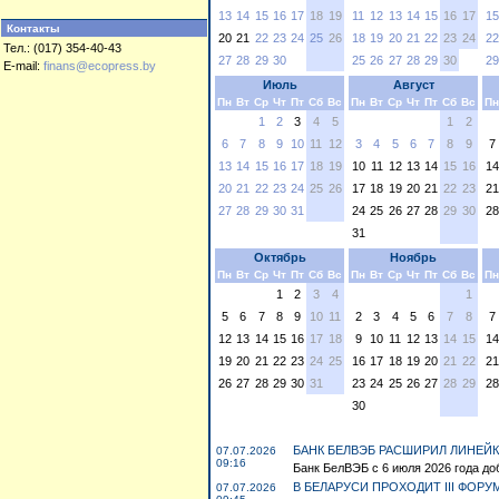
13
14
15
16
17
18
19
11
12
13
14
15
16
17
15
Контакты
20
21
22
23
24
25
26
18
19
20
21
22
23
24
22
Тел.: (017) 354-40-43
27
28
29
30
25
26
27
28
29
30
29
E-mail:
finans@ecopress.by
Июль
Август
Пн
Вт
Ср
Чт
Пт
Сб
Вс
Пн
Вт
Ср
Чт
Пт
Сб
Вс
Пн
1
2
3
4
5
1
2
6
7
8
9
10
11
12
3
4
5
6
7
8
9
7
13
14
15
16
17
18
19
10
11
12
13
14
15
16
14
20
21
22
23
24
25
26
17
18
19
20
21
22
23
21
27
28
29
30
31
24
25
26
27
28
29
30
28
31
Октябрь
Ноябрь
Пн
Вт
Ср
Чт
Пт
Сб
Вс
Пн
Вт
Ср
Чт
Пт
Сб
Вс
Пн
1
2
3
4
1
5
6
7
8
9
10
11
2
3
4
5
6
7
8
7
12
13
14
15
16
17
18
9
10
11
12
13
14
15
14
19
20
21
22
23
24
25
16
17
18
19
20
21
22
21
26
27
28
29
30
31
23
24
25
26
27
28
29
28
30
БАНК БЕЛВЭБ РАСШИРИЛ ЛИНЕЙ
07.07.2026
09:16
Банк БелВЭБ с 6 июля 2026 года до
В БЕЛАРУСИ ПРОХОДИТ III ФОР
07.07.2026