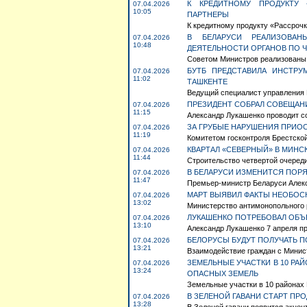
К КРЕДИТНОМУ ПРОДУКТУ 
07.04.2026
10:05
ПАРТНЕРЫ
К кредитному продукту «Рассроч
В БЕЛАРУСИ РЕАЛИЗОВАН
07.04.2026
10:48
ДЕЯТЕЛЬНОСТИ ОРГАНОВ ПО 
Советом Министров реализованы 
БУТБ ПРЕДСТАВИЛА ИНСТРУ
07.04.2026
11:02
ТАШКЕНТЕ
Ведущий специалист управления 
ПРЕЗИДЕНТ СОБРАЛ СОВЕЩАН
07.04.2026
11:15
Александр Лукашенко проводит со
ЗА ГРУБЫЕ НАРУШЕНИЯ ПРИОС
07.04.2026
11:19
Комитетом госконтроля Брестской
КВАРТАЛ «СЕВЕРНЫЙ» В МИН
07.04.2026
11:44
Строительство четвертой очереди
В БЕЛАРУСИ ИЗМЕНИТСЯ ПОРЯ
07.04.2026
11:47
Премьер-министр Беларуси Алекс
МАРТ ВЫЯВИЛ ФАКТЫ НЕОБОС
07.04.2026
13:02
Министерство антимонопольного р
ЛУКАШЕНКО ПОТРЕБОВАЛ ОБЪ
07.04.2026
13:10
Александр Лукашенко 7 апреля п
БЕЛОРУСЫ БУДУТ ПОЛУЧАТЬ П
07.04.2026
13:21
Взаимодействие граждан с Минист
ЗЕМЕЛЬНЫЕ УЧАСТКИ В 10 Р
07.04.2026
13:24
ОПАСНЫХ ЗЕМЕЛЬ
Земельные участки в 10 районах 
В ЗЕЛЕНОЙ ГАВАНИ СТАРТ ПР
07.04.2026
13:28