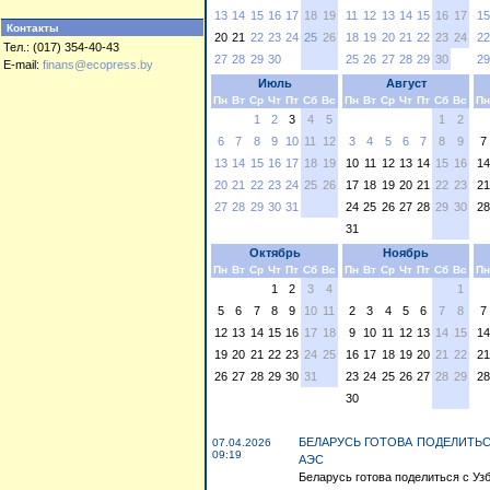
13
14
15
16
17
18
19
11
12
13
14
15
16
17
15
Контакты
20
21
22
23
24
25
26
18
19
20
21
22
23
24
22
Тел.: (017) 354-40-43
27
28
29
30
25
26
27
28
29
30
29
E-mail:
finans@ecopress.by
Июль
Август
Пн
Вт
Ср
Чт
Пт
Сб
Вс
Пн
Вт
Ср
Чт
Пт
Сб
Вс
Пн
1
2
3
4
5
1
2
6
7
8
9
10
11
12
3
4
5
6
7
8
9
7
13
14
15
16
17
18
19
10
11
12
13
14
15
16
14
20
21
22
23
24
25
26
17
18
19
20
21
22
23
21
27
28
29
30
31
24
25
26
27
28
29
30
28
31
Октябрь
Ноябрь
Пн
Вт
Ср
Чт
Пт
Сб
Вс
Пн
Вт
Ср
Чт
Пт
Сб
Вс
Пн
1
2
3
4
1
5
6
7
8
9
10
11
2
3
4
5
6
7
8
7
12
13
14
15
16
17
18
9
10
11
12
13
14
15
14
19
20
21
22
23
24
25
16
17
18
19
20
21
22
21
26
27
28
29
30
31
23
24
25
26
27
28
29
28
30
БЕЛАРУСЬ ГОТОВА ПОДЕЛИТЬ
07.04.2026
09:19
АЭС
Беларусь готова поделиться с Уз