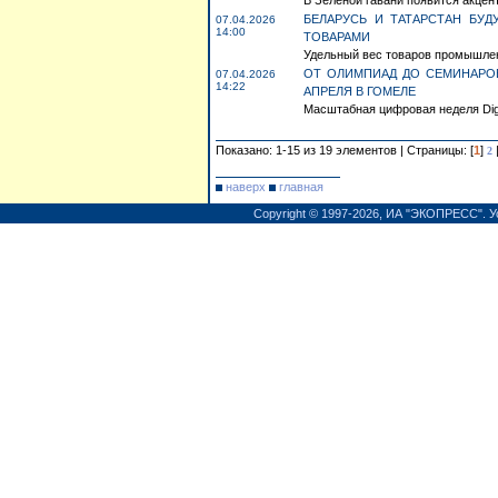
В Зеленой гавани появится акцент
БЕЛАРУСЬ И ТАТАРСТАН БУ
07.04.2026
14:00
ТОВАРАМИ
Удельный вес товаров промышлен
ОТ ОЛИМПИАД ДО СЕМИНАРОВ
07.04.2026
14:22
АПРЕЛЯ В ГОМЕЛЕ
Масштабная цифровая неделя Digit
Показано: 1-15 из 19 элементов | Страницы: [
1
]
2
наверх
главная
Copyright © 1997-2026,
ИА "ЭКОПРЕСС"
.
У