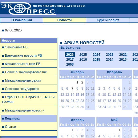
О компании
Новости
Курсы валют
07.08.2026
Новости
АРХИВ НОВОСТЕЙ
Экономика РБ
Выбрать год:
2026
2025
2024
2023
2022
202
Банковские новости РБ
2017
2016
2015
2014
2013
201
Финансовые рынки РБ
2008
Новое в законодательстве
Январь
Февраль
Пн
Вт
Ср
Чт
Пт
Сб
Вс
Пн
Вт
Ср
Чт
Пт
Сб
Вс
Пн
Международные связи
1
2
3
4
1
5
6
7
8
9
10
11
2
3
4
5
6
7
8
2
Союзное государство
12
13
14
15
16
17
18
9
10
11
12
13
14
15
9
Страны СНГ, ЕврАзЭС, ЕАЭС и
19
20
21
22
23
24
25
16
17
18
19
20
21
22
16
Балтии
26
27
28
29
30
31
23
24
25
26
27
28
23
Международные новости
30
Подписка
Апрель
Май
Пн
Вт
Ср
Чт
Пт
Сб
Вс
Пн
Вт
Ср
Чт
Пт
Сб
Вс
Пн
Статьи
1
2
3
4
5
1
2
3
1
6
7
8
9
10
11
12
4
5
6
7
8
9
10
8