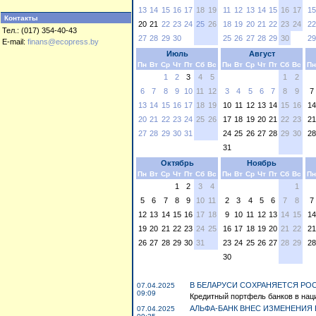
13
14
15
16
17
18
19
11
12
13
14
15
16
17
15
Контакты
20
21
22
23
24
25
26
18
19
20
21
22
23
24
22
Тел.: (017) 354-40-43
27
28
29
30
25
26
27
28
29
30
29
E-mail:
finans@ecopress.by
Июль
Август
Пн
Вт
Ср
Чт
Пт
Сб
Вс
Пн
Вт
Ср
Чт
Пт
Сб
Вс
Пн
1
2
3
4
5
1
2
6
7
8
9
10
11
12
3
4
5
6
7
8
9
7
13
14
15
16
17
18
19
10
11
12
13
14
15
16
14
20
21
22
23
24
25
26
17
18
19
20
21
22
23
21
27
28
29
30
31
24
25
26
27
28
29
30
28
31
Октябрь
Ноябрь
Пн
Вт
Ср
Чт
Пт
Сб
Вс
Пн
Вт
Ср
Чт
Пт
Сб
Вс
Пн
1
2
3
4
1
5
6
7
8
9
10
11
2
3
4
5
6
7
8
7
12
13
14
15
16
17
18
9
10
11
12
13
14
15
14
19
20
21
22
23
24
25
16
17
18
19
20
21
22
21
26
27
28
29
30
31
23
24
25
26
27
28
29
28
30
В БЕЛАРУСИ СОХРАНЯЕТСЯ РОС
07.04.2025
09:09
Кредитный портфель банков в наци
АЛЬФА-БАНК ВНЕС ИЗМЕНЕНИЯ
07.04.2025