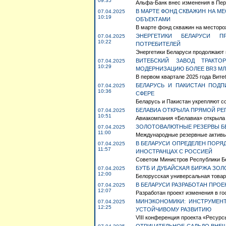
09:35
Альфа-Банк внес изменения в Пер
В МАРТЕ ФОНД СКВАЖИН НА 
07.04.2025
10:19
ОБЪЕКТАМИ
В марте фонд скважин на месторо
ЭНЕРГЕТИКИ БЕЛАРУСИ П
07.04.2025
10:22
ПОТРЕБИТЕЛЕЙ
Энергетики Беларуси продолжают 
ВИТЕБСКИЙ ЗАВОД ТРАКТО
07.04.2025
10:29
МОДЕРНИЗАЦИЮ БОЛЕЕ BR3 М
В первом квартале 2025 года Вите
БЕЛАРУСЬ И ПАКИСТАН ПОД
07.04.2025
10:36
СФЕРЕ
Беларусь и Пакистан укрепляют со
БЕЛАВИА ОТКРЫЛА ПРЯМОЙ РЕГ
07.04.2025
10:51
Авиакомпания «Белавиа» открыла 
ЗОЛОТОВАЛЮТНЫЕ РЕЗЕРВЫ БЕЛ
07.04.2025
11:00
Международные резервные активы Б
В БЕЛАРУСИ ОПРЕДЕЛЕН ПОР
07.04.2025
11:57
ИНОСТРАНЦАХ С РОССИЕЙ
Советом Министров Республики Бе
БУТБ И ДУБАЙСКАЯ БИРЖА ЗОЛ
07.04.2025
12:00
Белорусская универсальная товарн
В БЕЛАРУСИ РАЗРАБОТАН ПРОЕ
07.04.2025
12:07
Разработан проект изменения в го
МИНЭКОНОМИКИ: ИНСТРУМЕНТ
07.04.2025
12:25
УСТОЙЧИВОМУ РАЗВИТИЮ
VIII конференция проекта «Ресурсы