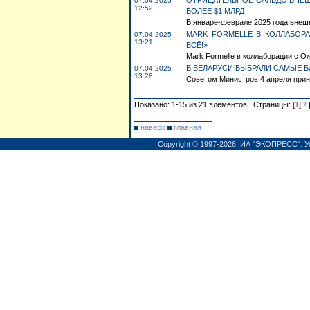
ОТРИЦАТЕЛЬНОЕ САЛЬДО ВНЕШ
07.04.2025
12:52
БОЛЕЕ $1 МЛРД
В январе-феврале 2025 года внешн
MARK FORMELLE В КОЛЛАБОР
07.04.2025
13:21
ВСЁ!»
Mark Formelle в коллаборации с О
В БЕЛАРУСИ ВЫБРАЛИ САМЫЕ Б
07.04.2025
13:28
Советом Министров 4 апреля прин
Показано: 1-15 из 21 элементов | Страницы: [
1
]
2
наверх
главная
Copyright © 1997-2026,
ИА "ЭКОПРЕСС"
.
У