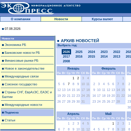
О компании
Новости
Курсы валют
07.08.2026
Новости
АРХИВ НОВОСТЕЙ
Экономика РБ
Выбрать год:
2026
2025
2024
2023
2022
202
Банковские новости РБ
2017
2016
2015
2014
2013
201
Финансовые рынки РБ
2008
Новое в законодательстве
Январь
Февраль
Пн
Вт
Ср
Чт
Пт
Сб
Вс
Пн
Вт
Ср
Чт
Пт
Сб
Вс
Пн
Международные связи
1
2
3
4
1
5
6
7
8
9
10
11
2
3
4
5
6
7
8
2
Союзное государство
12
13
14
15
16
17
18
9
10
11
12
13
14
15
9
Страны СНГ, ЕврАзЭС, ЕАЭС и
19
20
21
22
23
24
25
16
17
18
19
20
21
22
16
Балтии
26
27
28
29
30
31
23
24
25
26
27
28
23
Международные новости
30
Подписка
Апрель
Май
Пн
Вт
Ср
Чт
Пт
Сб
Вс
Пн
Вт
Ср
Чт
Пт
Сб
Вс
Пн
Статьи
1
2
3
4
5
1
2
3
1
6
7
8
9
10
11
12
4
5
6
7
8
9
10
8