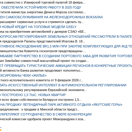
а совместно с Измирской торговой палатой 18 февра...
 ОБЕСПЕЧИЛА УСТОЙЧИВУЮ РАБОТУ В 2025 ГОДУ
ителя министра энергетики Дениса Мороза состоялос...
ФЕЕН САМООБСЛУЖИВАНИЯ НА ЖЕЛЕЗНОДОРОЖНЫХ ВОКЗАЛАХ
расширяет сервисные услуги и стремится сделать пу...
Я НОВЫЙ КРЕДИТ НА ТОПОВЫЕ МОДЕЛИ GEELY
ка на приобретение автомобилей у дилеров СЗАО «БЕ...
ВОПРОСАМ РЕГУЛИРОВАНИЯ ЗЕМЕЛЬНЫХ ОТНОШЕНИЙ РАССМОТРЕЛИ В ПАЛАТЕ
 председателя Палаты представителей Ипатова В. 18...
КТИВНОЕ РАСХОДОВАНИЕ BR1,5 МЛН ПРИ ЗАКУПКЕ КОМПЛЕКТУЮЩИХ ДЛЯ Ж/Д Т
вмешательства Комитета госконтроля предотвращены ...
МБАБВЕ ПАРТНЕРСТВО В СОЗДАНИИ ПОРТОВОГО ХАБА ДЛЯ РАЗВИТИЯ ТОРГОВЛ
ил Зимбабве совместный масштабный проект по создан...
ЕТ ПРЕВРАЩАТЬ ТУРИСТИЧЕСКИЕ АМБИЦИИ РЕГИОНОВ В КОНКРЕТНЫЕ ПРОЕКТ
й активности Банка развития продолжает пополнятьс...
КСИРОВАНЫ ЧЕКИ «ЖИЛЬЕ»
ного исполнительного комитета от 9 февраля 2026 г...
ВАТЬ ИСКУССТВЕННЫЙ ИНТЕЛЛЕКТ В АНТИМОНОПОЛЬНОМ РЕГУЛИРОВАНИИ
тимонопольному регулированию Евразийской экономиче...
О ПОСТРОЕНО 1,5 ТЫС. НОВЫХ КВАРТИР
и всех форм собственности Беларуси построено 1,5...
НА ПРОДАЖУ ЛЕГЕНДАРНЫЙ ПАРК АКТИВНОГО ОТДЫХА «ЯКУТСКИЕ ГОРЫ»
редложение : к продаже в Минской области предст...
Я УКРЕПЛЯЮТ СОТРУДНИЧЕСТВО В СФЕРЕ КОНКУРЕНЦИИ
ческой комиссии одобрила проект Меморандума о вза...
|