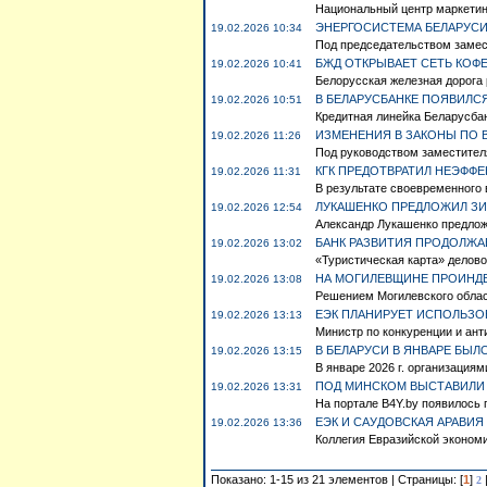
Национальный центр маркетинг
ЭНЕРГОСИСТЕМА БЕЛАРУСИ
19.02.2026 10:34
Под председательством замест
БЖД ОТКРЫВАЕТ СЕТЬ КО
19.02.2026 10:41
Белорусская железная дорога 
В БЕЛАРУСБАНКЕ ПОЯВИЛС
19.02.2026 10:51
Кредитная линейка Беларусбан
ИЗМЕНЕНИЯ В ЗАКОНЫ ПО 
19.02.2026 11:26
Под руководством заместителя
КГК ПРЕДОТВРАТИЛ НЕЭФФЕ
19.02.2026 11:31
В результате своевременного 
ЛУКАШЕНКО ПРЕДЛОЖИЛ ЗИ
19.02.2026 12:54
Александр Лукашенко предлож
БАНК РАЗВИТИЯ ПРОДОЛЖА
19.02.2026 13:02
«Туристическая карта» делово
НА МОГИЛЕВЩИНЕ ПРОИНДЕ
19.02.2026 13:08
Решением Могилевского област
ЕЭК ПЛАНИРУЕТ ИСПОЛЬЗО
19.02.2026 13:13
Министр по конкуренции и ан
В БЕЛАРУСИ В ЯНВАРЕ БЫЛ
19.02.2026 13:15
В январе 2026 г. организациям
ПОД МИНСКОМ ВЫСТАВИЛИ 
19.02.2026 13:31
На портале B4Y.by появилось п
ЕЭК И САУДОВСКАЯ АРАВИ
19.02.2026 13:36
Коллегия Евразийской экономи
Показано: 1-15 из 21 элементов | Страницы: [
1
]
2