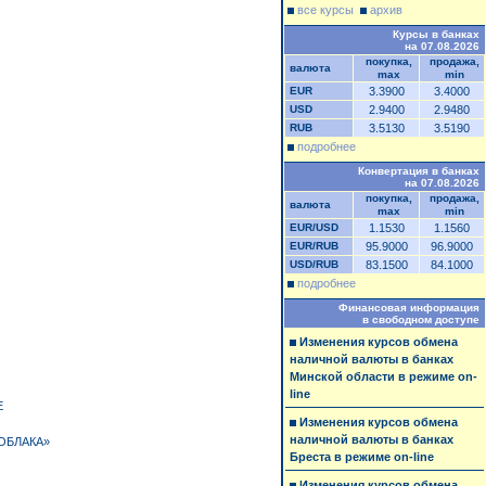
все курсы
архив
Курсы в банках
на 07.08.2026
покупка,
продажа,
валюта
max
min
EUR
3.3900
3.4000
USD
2.9400
2.9480
RUB
3.5130
3.5190
подробнее
Конвертация в банках
на 07.08.2026
покупка,
продажа,
валюта
max
min
EUR/USD
1.1530
1.1560
EUR/RUB
95.9000
96.9000
USD/RUB
83.1500
84.1000
подробнее
Финансовая информация
в свободном доступе
Изменения курсов обмена
наличной валюты в банках
Минской области в режиме on-
line
Е
Изменения курсов обмена
наличной валюты в банках
ОБЛАКА»
Бреста в режиме on-line
Изменения курсов обмена