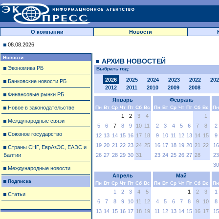
О компании
Новости
08.08.2026
Новости
АРХИВ НОВОСТЕЙ
Экономика РБ
Выбрать год:
2026
2025
2024
2023
2022
202
Банковские новости РБ
2012
2011
2010
2009
2008
Финансовые рынки РБ
Январь
Февраль
Новое в законодательстве
Пн
Вт
Ср
Чт
Пт
Сб
Вс
Пн
Вт
Ср
Чт
Пт
Сб
Вс
Пн
1
2
3
4
1
Международные связи
5
6
7
8
9
10
11
2
3
4
5
6
7
8
2
Союзное государство
12
13
14
15
16
17
18
9
10
11
12
13
14
15
9
19
20
21
22
23
24
25
16
17
18
19
20
21
22
16
Страны СНГ, ЕврАзЭС, ЕАЭС и
Балтии
26
27
28
29
30
31
23
24
25
26
27
28
23
30
Международные новости
Апрель
Май
Подписка
Пн
Вт
Ср
Чт
Пт
Сб
Вс
Пн
Вт
Ср
Чт
Пт
Сб
Вс
Пн
1
2
3
4
5
1
2
3
1
Статьи
6
7
8
9
10
11
12
4
5
6
7
8
9
10
8
13
14
15
16
17
18
19
11
12
13
14
15
16
17
15