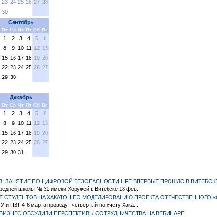
23
24
25
26
27
28
30
Сентябрь
Вт
Ср
Чт
Пт
Сб
Вс
1
2
3
4
5
6
8
9
10
11
12
13
15
16
17
18
19
20
22
23
24
25
26
27
29
30
Декабрь
Вт
Ср
Чт
Пт
Сб
Вс
1
2
3
4
5
6
8
9
10
11
12
13
15
16
17
18
19
20
22
23
24
25
26
27
29
30
31
В: ЗАНЯТИЕ ПО ЦИФРОВОЙ БЕЗОПАСНОСТИ LIFE ВПЕРВЫЕ ПРОШЛО В ВИТЕБСК
редней школы № 31 имени Хоружей в Витебске 18 фев...
ЮТ СТУДЕНТОВ НА ХАКАТОН ПО МОДЕЛИРОВАНИЮ ПРОЕКТА ОТЕЧЕСТВЕННОГО «
 и ПВТ 4-6 марта проведут четвертый по счету Хака...
 БИЗНЕС ОБСУДИЛИ ПЕРСПЕКТИВЫ СОТРУДНИЧЕСТВА НА ВЕБИНАРЕ