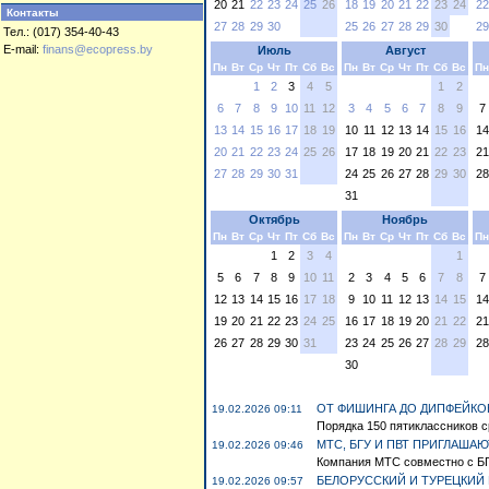
20
21
22
23
24
25
26
18
19
20
21
22
23
24
22
Контакты
27
28
29
30
25
26
27
28
29
30
29
Тел.: (017) 354-40-43
E-mail:
finans@ecopress.by
Июль
Август
Пн
Вт
Ср
Чт
Пт
Сб
Вс
Пн
Вт
Ср
Чт
Пт
Сб
Вс
Пн
1
2
3
4
5
1
2
6
7
8
9
10
11
12
3
4
5
6
7
8
9
7
13
14
15
16
17
18
19
10
11
12
13
14
15
16
14
20
21
22
23
24
25
26
17
18
19
20
21
22
23
21
27
28
29
30
31
24
25
26
27
28
29
30
28
31
Октябрь
Ноябрь
Пн
Вт
Ср
Чт
Пт
Сб
Вс
Пн
Вт
Ср
Чт
Пт
Сб
Вс
Пн
1
2
3
4
1
5
6
7
8
9
10
11
2
3
4
5
6
7
8
7
12
13
14
15
16
17
18
9
10
11
12
13
14
15
14
19
20
21
22
23
24
25
16
17
18
19
20
21
22
21
26
27
28
29
30
31
23
24
25
26
27
28
29
28
30
ОТ ФИШИНГА ДО ДИПФЕЙКО
19.02.2026 09:11
Порядка 150 пятиклассников с
МТС, БГУ И ПВТ ПРИГЛАША
19.02.2026 09:46
Компания МТС совместно с БГУ
БЕЛОРУССКИЙ И ТУРЕЦКИЙ
19.02.2026 09:57