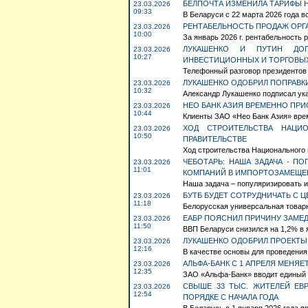
БЕЛПОЧТА ИЗМЕНИЛА ТАРИФЫ 
23.03.2026
09:33
В Беларуси с 22 марта 2026 года в
РЕНТАБЕЛЬНОСТЬ ПРОДАЖ ОРГА
23.03.2026
10:00
За январь 2026 г. рентабельность р
ЛУКАШЕНКО И ПУТИН ДОГ
23.03.2026
10:27
ИНВЕСТИЦИОННЫХ И ТОРГОВЫ
Телефонный разговор президентов 
ЛУКАШЕНКО ОДОБРИЛ ПОПРАВК
23.03.2026
10:32
Александр Лукашенко подписал ука
НЕО БАНК АЗИЯ ВРЕМЕННО ПР
23.03.2026
10:44
Клиенты ЗАО «Нео Банк Азия» врем
ХОД СТРОИТЕЛЬСТВА НАЦИ
23.03.2026
10:50
ПРАВИТЕЛЬСТВЕ
Ход строительства Национального 
ЧЕБОТАРЬ: НАША ЗАДАЧА - П
23.03.2026
11:01
КОМПАНИЙ В ИМПОРТОЗАМЕЩЕ
Наша задача – популяризировать и
БУТБ БУДЕТ СОТРУДНИЧАТЬ С 
23.03.2026
11:18
Белорусская универсальная товарн
ЕАБР ПОЯСНИЛ ПРИЧИНУ ЗАМЕДЛ
23.03.2026
11:50
ВВП Беларуси снизился на 1,2% в я
ЛУКАШЕНКО ОДОБРИЛ ПРОЕКТЫ
23.03.2026
12:16
В качестве основы для проведения
АЛЬФА-БАНК С 1 АПРЕЛЯ МЕНЯ
23.03.2026
12:35
ЗАО «Альфа-Банк» вводит единый е
СВЫШЕ 33 ТЫС. ЖИТЕЛЕЙ ЕВ
23.03.2026
12:54
ПОРЯДКЕ С НАЧАЛА ГОДА