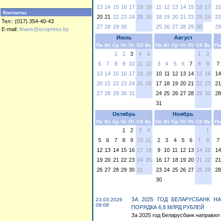
13
14
15
16
17
18
19
11
12
13
14
15
16
17
15
Контакты
20
21
22
23
24
25
26
18
19
20
21
22
23
24
22
Тел.: (017) 354-40-43
27
28
29
30
25
26
27
28
29
30
29
E-mail:
finans@ecopress.by
Июль
Август
Пн
Вт
Ср
Чт
Пт
Сб
Вс
Пн
Вт
Ср
Чт
Пт
Сб
Вс
Пн
1
2
3
4
5
1
2
6
7
8
9
10
11
12
3
4
5
6
7
8
9
7
13
14
15
16
17
18
19
10
11
12
13
14
15
16
14
20
21
22
23
24
25
26
17
18
19
20
21
22
23
21
27
28
29
30
31
24
25
26
27
28
29
30
28
31
Октябрь
Ноябрь
Пн
Вт
Ср
Чт
Пт
Сб
Вс
Пн
Вт
Ср
Чт
Пт
Сб
Вс
Пн
1
2
3
4
1
5
6
7
8
9
10
11
2
3
4
5
6
7
8
7
12
13
14
15
16
17
18
9
10
11
12
13
14
15
14
19
20
21
22
23
24
25
16
17
18
19
20
21
22
21
26
27
28
29
30
31
23
24
25
26
27
28
29
28
30
ЗА 2025 ГОД БЕЛАРУСБАНК Н
23.03.2026
09:08
ПОРЯДКА 6,8 МЛРД РУБЛЕЙ
За 2025 год Беларусбанк направил 