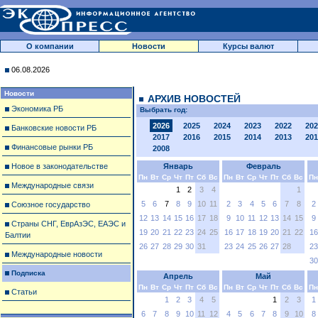
О компании
Новости
Курсы валют
06.08.2026
Новости
АРХИВ НОВОСТЕЙ
Экономика РБ
Выбрать год:
2026
2025
2024
2023
2022
202
Банковские новости РБ
2017
2016
2015
2014
2013
201
Финансовые рынки РБ
2008
Новое в законодательстве
Январь
Февраль
Пн
Вт
Ср
Чт
Пт
Сб
Вс
Пн
Вт
Ср
Чт
Пт
Сб
Вс
Пн
Международные связи
1
2
3
4
1
5
6
7
8
9
10
11
2
3
4
5
6
7
8
2
Союзное государство
12
13
14
15
16
17
18
9
10
11
12
13
14
15
9
Страны СНГ, ЕврАзЭС, ЕАЭС и
19
20
21
22
23
24
25
16
17
18
19
20
21
22
16
Балтии
26
27
28
29
30
31
23
24
25
26
27
28
23
Международные новости
30
Подписка
Апрель
Май
Пн
Вт
Ср
Чт
Пт
Сб
Вс
Пн
Вт
Ср
Чт
Пт
Сб
Вс
Пн
Статьи
1
2
3
4
5
1
2
3
1
6
7
8
9
10
11
12
4
5
6
7
8
9
10
8