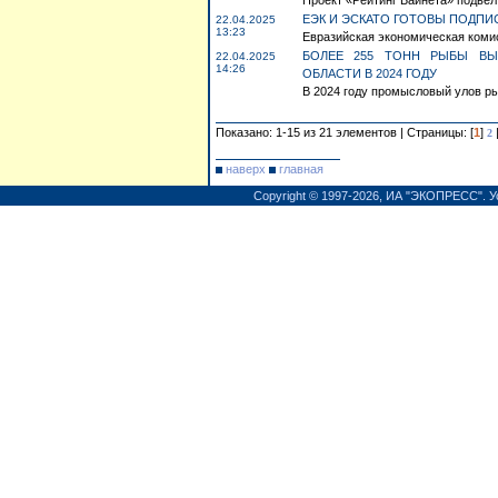
Проект «Рейтинг Байнета» подвел
ЕЭК И ЭСКАТО ГОТОВЫ ПОДП
22.04.2025
13:23
Евразийская экономическая комис
БОЛЕЕ 255 ТОНН РЫБЫ ВЫ
22.04.2025
14:26
ОБЛАСТИ В 2024 ГОДУ
В 2024 году промысловый улов ры
Показано: 1-15 из 21 элементов | Страницы: [
1
]
2
наверх
главная
Copyright © 1997-2026,
ИА "ЭКОПРЕСС"
.
У