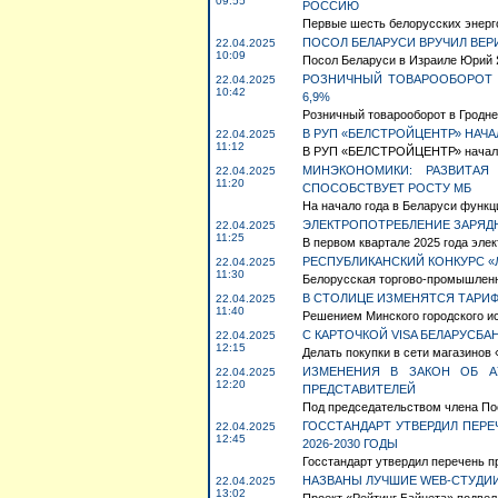
09:55
РОССИЮ
Первые шесть белорусских энерго
ПОСОЛ БЕЛАРУСИ ВРУЧИЛ ВЕР
22.04.2025
10:09
Посол Беларуси в Израиле Юрий Я
РОЗНИЧНЫЙ ТОВАРООБОРОТ В
22.04.2025
10:42
6,9%
Розничный товарооборот в Гродненс
В РУП «БЕЛСТРОЙЦЕНТР» НАЧА
22.04.2025
11:12
В РУП «БЕЛСТРОЙЦЕНТР» начала р
МИНЭКОНОМИКИ: РАЗВИТАЯ 
22.04.2025
11:20
СПОСОБСТВУЕТ РОСТУ МБ
На начало года в Беларуси функц
ЭЛЕКТРОПОТРЕБЛЕНИЕ ЗАРЯДНЫ
22.04.2025
11:25
В первом квартале 2025 года эле
РЕСПУБЛИКАНСКИЙ КОНКУРС «Л
22.04.2025
11:30
Белорусская торгово-промышленна
В СТОЛИЦЕ ИЗМЕНЯТСЯ ТАРИ
22.04.2025
11:40
Решением Минского городского исп
С КАРТОЧКОЙ VISA БЕЛАРУСБА
22.04.2025
12:15
Делать покупки в сети магазинов 
ИЗМЕНЕНИЯ В ЗАКОН ОБ А
22.04.2025
12:20
ПРЕДСТАВИТЕЛЕЙ
Под председательством члена Пос
ГОССТАНДАРТ УТВЕРДИЛ ПЕР
22.04.2025
12:45
2026-2030 ГОДЫ
Госстандарт утвердил перечень п
НАЗВАНЫ ЛУЧШИЕ WEB-СТУДИИ
22.04.2025
13:02