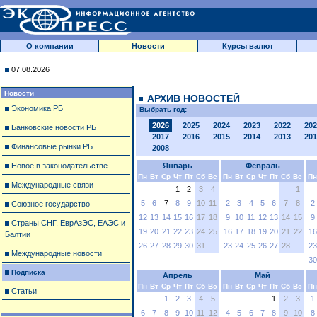
О компании
Новости
Курсы валют
07.08.2026
Новости
АРХИВ НОВОСТЕЙ
Экономика РБ
Выбрать год:
2026
2025
2024
2023
2022
202
Банковские новости РБ
2017
2016
2015
2014
2013
201
Финансовые рынки РБ
2008
Новое в законодательстве
Январь
Февраль
Пн
Вт
Ср
Чт
Пт
Сб
Вс
Пн
Вт
Ср
Чт
Пт
Сб
Вс
Пн
Международные связи
1
2
3
4
1
5
6
7
8
9
10
11
2
3
4
5
6
7
8
2
Союзное государство
12
13
14
15
16
17
18
9
10
11
12
13
14
15
9
Страны СНГ, ЕврАзЭС, ЕАЭС и
19
20
21
22
23
24
25
16
17
18
19
20
21
22
16
Балтии
26
27
28
29
30
31
23
24
25
26
27
28
23
Международные новости
30
Подписка
Апрель
Май
Пн
Вт
Ср
Чт
Пт
Сб
Вс
Пн
Вт
Ср
Чт
Пт
Сб
Вс
Пн
Статьи
1
2
3
4
5
1
2
3
1
6
7
8
9
10
11
12
4
5
6
7
8
9
10
8