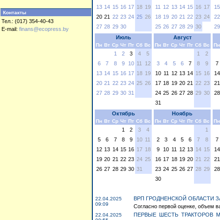
13
14
15
16
17
18
19
11
12
13
14
15
16
17
15
Контакты
20
21
22
23
24
25
26
18
19
20
21
22
23
24
22
Тел.: (017) 354-40-43
27
28
29
30
25
26
27
28
29
30
29
E-mail:
finans@ecopress.by
Июль
Август
Пн
Вт
Ср
Чт
Пт
Сб
Вс
Пн
Вт
Ср
Чт
Пт
Сб
Вс
Пн
1
2
3
4
5
1
2
6
7
8
9
10
11
12
3
4
5
6
7
8
9
7
13
14
15
16
17
18
19
10
11
12
13
14
15
16
14
20
21
22
23
24
25
26
17
18
19
20
21
22
23
21
27
28
29
30
31
24
25
26
27
28
29
30
28
31
Октябрь
Ноябрь
Пн
Вт
Ср
Чт
Пт
Сб
Вс
Пн
Вт
Ср
Чт
Пт
Сб
Вс
Пн
1
2
3
4
1
5
6
7
8
9
10
11
2
3
4
5
6
7
8
7
12
13
14
15
16
17
18
9
10
11
12
13
14
15
14
19
20
21
22
23
24
25
16
17
18
19
20
21
22
21
26
27
28
29
30
31
23
24
25
26
27
28
29
28
30
ВРП ГРОДНЕНСКОЙ ОБЛАСТИ ЗА
22.04.2025
09:09
Согласно первой оценке, объем ва
ПЕРВЫЕ ШЕСТЬ ТРАКТОРОВ 
22.04.2025