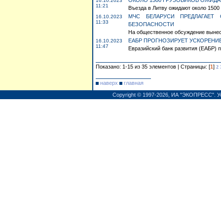
ОКОЛО 1500 ГРУЗОВИКОВ ОЖИДАЮ
16.10.2023
11:21
Въезда в Литву ожидают около 1500
МЧС БЕЛАРУСИ ПРЕДЛАГАЕТ
16.10.2023
11:33
БЕЗОПАСНОСТИ
На общественное обсуждение вынесе
ЕАБР ПРОГНОЗИРУЕТ УСКОРЕНИЕ
16.10.2023
11:47
Евразийский банк развития (ЕАБР) п
Показано: 1-15 из 35 элементов | Страницы: [
1
]
2
наверх
главная
Copyright © 1997-2026,
ИА "ЭКОПРЕСС"
.
У