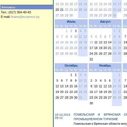
13
14
15
16
17
18
19
11
12
13
14
15
16
17
15
Контакты
20
21
22
23
24
25
26
18
19
20
21
22
23
24
22
Тел.: (017) 354-40-43
27
28
29
30
25
26
27
28
29
30
29
E-mail:
finans@ecopress.by
Июль
Август
Пн
Вт
Ср
Чт
Пт
Сб
Вс
Пн
Вт
Ср
Чт
Пт
Сб
Вс
Пн
1
2
3
4
5
1
2
6
7
8
9
10
11
12
3
4
5
6
7
8
9
7
13
14
15
16
17
18
19
10
11
12
13
14
15
16
14
20
21
22
23
24
25
26
17
18
19
20
21
22
23
21
27
28
29
30
31
24
25
26
27
28
29
30
28
31
Октябрь
Ноябрь
Пн
Вт
Ср
Чт
Пт
Сб
Вс
Пн
Вт
Ср
Чт
Пт
Сб
Вс
Пн
1
2
3
4
1
5
6
7
8
9
10
11
2
3
4
5
6
7
8
7
12
13
14
15
16
17
18
9
10
11
12
13
14
15
14
19
20
21
22
23
24
25
16
17
18
19
20
21
22
21
26
27
28
29
30
31
23
24
25
26
27
28
29
28
30
ГОМЕЛЬСКАЯ И БРЯНСКАЯ О
16.10.2023
09:12
ПРОМЫШЛЕННОМ ТУРИЗМЕ
Гомельская и Брянская области мог