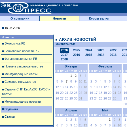
О компании
Новости
Курсы валют
10.08.2026
Новости
АРХИВ НОВОСТЕЙ
Экономика РБ
Выбрать год:
2026
2025
2024
2023
2022
202
Банковские новости РБ
2017
2016
2015
2014
2013
201
Финансовые рынки РБ
2008
Новое в законодательстве
Январь
Февраль
Пн
Вт
Ср
Чт
Пт
Сб
Вс
Пн
Вт
Ср
Чт
Пт
Сб
Вс
Пн
Международные связи
1
2
3
4
1
5
6
7
8
9
10
11
2
3
4
5
6
7
8
2
Союзное государство
12
13
14
15
16
17
18
9
10
11
12
13
14
15
9
Страны СНГ, ЕврАзЭС, ЕАЭС и
19
20
21
22
23
24
25
16
17
18
19
20
21
22
16
Балтии
26
27
28
29
30
31
23
24
25
26
27
28
23
Международные новости
30
Подписка
Апрель
Май
Пн
Вт
Ср
Чт
Пт
Сб
Вс
Пн
Вт
Ср
Чт
Пт
Сб
Вс
Пн
Статьи
1
2
3
4
5
1
2
3
1
6
7
8
9
10
11
12
4
5
6
7
8
9
10
8