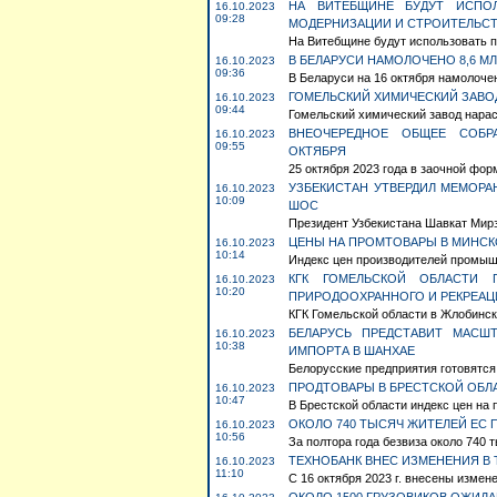
НА ВИТЕБЩИНЕ БУДУТ ИСПО
16.10.2023
09:28
МОДЕРНИЗАЦИИ И СТРОИТЕЛЬСТ
На Витебщине будут использовать п
В БЕЛАРУСИ НАМОЛОЧЕНО 8,6 МЛ
16.10.2023
09:36
В Беларуси на 16 октября намолочено
ГОМЕЛЬСКИЙ ХИМИЧЕСКИЙ ЗАВО
16.10.2023
09:44
Гомельский химический завод нараст
ВНЕОЧЕРЕДНОЕ ОБЩЕЕ СОБР
16.10.2023
09:55
ОКТЯБРЯ
25 октября 2023 года в заочной фор
УЗБЕКИСТАН УТВЕРДИЛ МЕМОРА
16.10.2023
10:09
ШОС
Президент Узбекистана Шавкат Мирз
ЦЕНЫ НА ПРОМТОВАРЫ В МИНСКО
16.10.2023
10:14
Индекс цен производителей промышл
КГК ГОМЕЛЬСКОЙ ОБЛАСТИ 
16.10.2023
10:20
ПРИРОДООХРАННОГО И РЕКРЕА
КГК Гомельской области в Жлобинск
БЕЛАРУСЬ ПРЕДСТАВИТ МАСШ
16.10.2023
10:38
ИМПОРТА В ШАНХАЕ
Белорусские предприятия готовятся 
ПРОДТОВАРЫ В БРЕСТСКОЙ ОБЛА
16.10.2023
10:47
В Брестской области индекс цен на 
ОКОЛО 740 ТЫСЯЧ ЖИТЕЛЕЙ ЕС 
16.10.2023
10:56
За полтора года безвиза около 740 
ТЕХНОБАНК ВНЕС ИЗМЕНЕНИЯ В 
16.10.2023
11:10
С 16 октября 2023 г. внесены измене