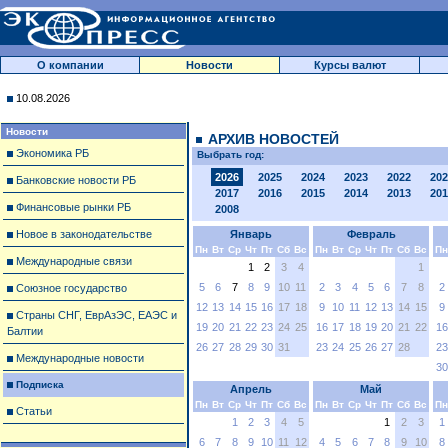
О компании
Новости
Курсы валют
10.08.2026
Новости
АРХИВ НОВОСТЕЙ
Экономика РБ
Выбрать год:
2026
2025
2024
2023
2022
202
Банковские новости РБ
2017
2016
2015
2014
2013
201
Финансовые рынки РБ
2008
Новое в законодательстве
Январь
Февраль
Пн
Вт
Ср
Чт
Пт
Сб
Вс
Пн
Вт
Ср
Чт
Пт
Сб
Вс
Пн
Международные связи
1
2
3
4
1
5
6
7
8
9
10
11
2
3
4
5
6
7
8
2
Союзное государство
12
13
14
15
16
17
18
9
10
11
12
13
14
15
9
Страны СНГ, ЕврАзЭС, ЕАЭС и
19
20
21
22
23
24
25
16
17
18
19
20
21
22
16
Балтии
26
27
28
29
30
31
23
24
25
26
27
28
23
Международные новости
30
Подписка
Апрель
Май
Пн
Вт
Ср
Чт
Пт
Сб
Вс
Пн
Вт
Ср
Чт
Пт
Сб
Вс
Пн
Статьи
1
2
3
4
5
1
2
3
1
6
7
8
9
10
11
12
4
5
6
7
8
9
10
8