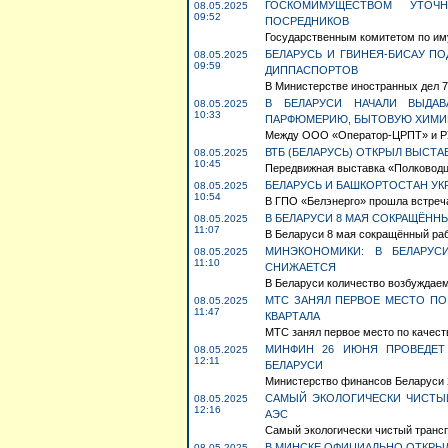
ГОСКОМИМУЩЕСТВОМ УТОЧ
08.05.2025
09:52
ПОСРЕДНИКОВ
Государственным комитетом по иму
БЕЛАРУСЬ И ГВИНЕЯ-БИСАУ П
08.05.2025
09:59
ДИППАСПОРТОВ
В Министерстве иностранных дел 7 
В БЕЛАРУСИ НАЧАЛИ ВЫДАВ
08.05.2025
10:33
ПАРФЮМЕРИЮ, БЫТОВУЮ ХИМИ
Mежду ООО «Оператор-ЦРПТ» и РУП
ВТБ (БЕЛАРУСЬ) ОТКРЫЛ ВЫСТА
08.05.2025
10:45
Передвижная выставка «Полководцы
БЕЛАРУСЬ И БАШКОРТОСТАН УК
08.05.2025
10:54
В ГПО «Белэнерго» прошла встреча 
В БЕЛАРУСИ 8 МАЯ СОКРАЩЁНН
08.05.2025
11:07
В Беларуси 8 мая сокращённый раб
МИНЭКОНОМИКИ: В БЕЛАРУС
08.05.2025
11:10
СНИЖАЕТСЯ
В Беларуси количество возбуждаемы
МТС ЗАНЯЛ ПЕРВОЕ МЕСТО ПО
08.05.2025
11:47
КВАРТАЛА
МТС занял первое место по качеств
МИНФИН 26 ИЮНЯ ПРОВЕДЕТ
08.05.2025
12:11
БЕЛАРУСИ
Министерство финансов Беларуси 2
САМЫЙ ЭКОЛОГИЧЕСКИ ЧИСТЫ
08.05.2025
12:16
АЭС
Самый экологически чистый трансп
В МИНСКЕ ОФИЦИАЛЬНО ОТКР
08.05.2025