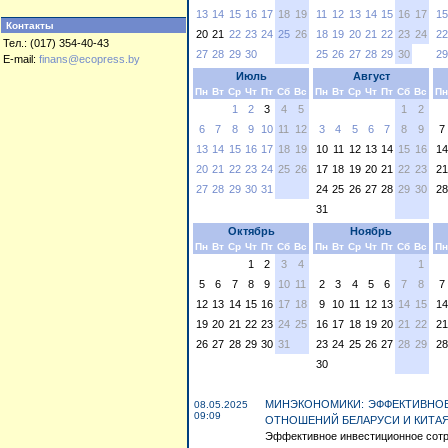
13
14
15
16
17
18
19
11
12
13
14
15
16
17
15
Контакты
20
21
22
23
24
25
26
18
19
20
21
22
23
24
22
Тел.: (017) 354-40-43
27
28
29
30
25
26
27
28
29
30
29
E-mail:
finans@ecopress.by
Июль
Август
Пн
Вт
Ср
Чт
Пт
Сб
Вс
Пн
Вт
Ср
Чт
Пт
Сб
Вс
Пн
1
2
3
4
5
1
2
6
7
8
9
10
11
12
3
4
5
6
7
8
9
7
13
14
15
16
17
18
19
10
11
12
13
14
15
16
14
20
21
22
23
24
25
26
17
18
19
20
21
22
23
21
27
28
29
30
31
24
25
26
27
28
29
30
28
31
Октябрь
Ноябрь
Пн
Вт
Ср
Чт
Пт
Сб
Вс
Пн
Вт
Ср
Чт
Пт
Сб
Вс
Пн
1
2
3
4
1
5
6
7
8
9
10
11
2
3
4
5
6
7
8
7
12
13
14
15
16
17
18
9
10
11
12
13
14
15
14
19
20
21
22
23
24
25
16
17
18
19
20
21
22
21
26
27
28
29
30
31
23
24
25
26
27
28
29
28
30
МИНЭКОНОМИКИ: ЭФФЕКТИВНО
08.05.2025
09:09
ОТНОШЕНИЙ БЕЛАРУСИ И КИТА
Эффективное инвестиционное сотру