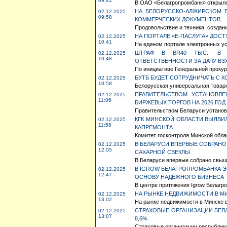
09:41
В ОАО «Белагропромбанк» открылс
НА БЕЛОРУССКО-АЛЖИРСКОМ 
02.12.2025
09:58
КОММЕРЧЕСКИХ ДОКУМЕНТОВ
Продовольствие и техника, создани
НА ПОРТАЛЕ «Е-ПАСЛУГА» ДОС
02.12.2025
10:41
На едином портале электронных усл
ШТРАФ В BR40 ТЫС.: В 
02.12.2025
10:48
ОТВЕТСТВЕННОСТИ ЗА ДАЧУ ВЗ
По инициативе Генеральной прокур
БУТБ БУДЕТ СОТРУДНИЧАТЬ С 
02.12.2025
10:58
Белорусская универсальная товарн
ПРАВИТЕЛЬСТВОМ УСТАНОВЛ
02.12.2025
11:06
БИРЖЕВЫХ ТОРГОВ НА 2026 ГОД
Правительством Беларуси установл
КГК МИНСКОЙ ОБЛАСТИ ВЫЯВИ
02.12.2025
11:58
КАПРЕМОНТА
Комитет госконтроля Минской обла
В БЕЛАРУСИ ВПЕРВЫЕ СОБРАНО
02.12.2025
12:05
САХАРНОЙ СВЕКЛЫ
В Беларуси впервые собрано свыше
В IGROW БЕЛАГРОПРОМБАНКА 
02.12.2025
12:47
ОСНОВУ НАДЕЖНОГО БИЗНЕСА
В центре притяжения Igrow Белагр
НА РЫНКЕ НЕДВИЖИМОСТИ В М
02.12.2025
13:02
На рынке недвижимости в Минске в
СТРАХОВЫЕ ОРГАНИЗАЦИИ БЕЛА
02.12.2025
13:07
8,6%
Страховые организации республики 