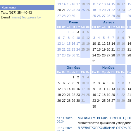
13
14
15
16
17
18
19
11
12
13
14
15
16
17
15
Контакты
20
21
22
23
24
25
26
18
19
20
21
22
23
24
22
Тел.: (017) 354-40-43
27
28
29
30
25
26
27
28
29
30
29
E-mail:
finans@ecopress.by
Июль
Август
Пн
Вт
Ср
Чт
Пт
Сб
Вс
Пн
Вт
Ср
Чт
Пт
Сб
Вс
Пн
1
2
3
4
5
1
2
6
7
8
9
10
11
12
3
4
5
6
7
8
9
7
13
14
15
16
17
18
19
10
11
12
13
14
15
16
14
20
21
22
23
24
25
26
17
18
19
20
21
22
23
21
27
28
29
30
31
24
25
26
27
28
29
30
28
31
Октябрь
Ноябрь
Пн
Вт
Ср
Чт
Пт
Сб
Вс
Пн
Вт
Ср
Чт
Пт
Сб
Вс
Пн
1
2
3
4
1
5
6
7
8
9
10
11
2
3
4
5
6
7
8
7
12
13
14
15
16
17
18
9
10
11
12
13
14
15
14
19
20
21
22
23
24
25
16
17
18
19
20
21
22
21
26
27
28
29
30
31
23
24
25
26
27
28
29
28
30
МИНФИН УТВЕРДИЛ НОВЫЕ ЦЕН
02.12.2025
09:34
Министерство финансов утвердило
В БЕЛАГРОПРОМБАНКЕ ОТКРЫЛ
02.12.2025