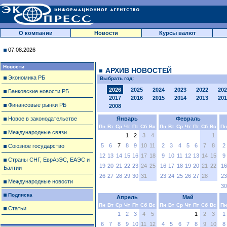
О компании
Новости
Курсы валют
07.08.2026
Новости
АРХИВ НОВОСТЕЙ
Экономика РБ
Выбрать год:
2026
2025
2024
2023
2022
202
Банковские новости РБ
2017
2016
2015
2014
2013
201
Финансовые рынки РБ
2008
Новое в законодательстве
Январь
Февраль
Пн
Вт
Ср
Чт
Пт
Сб
Вс
Пн
Вт
Ср
Чт
Пт
Сб
Вс
Пн
Международные связи
1
2
3
4
1
5
6
7
8
9
10
11
2
3
4
5
6
7
8
2
Союзное государство
12
13
14
15
16
17
18
9
10
11
12
13
14
15
9
Страны СНГ, ЕврАзЭС, ЕАЭС и
19
20
21
22
23
24
25
16
17
18
19
20
21
22
16
Балтии
26
27
28
29
30
31
23
24
25
26
27
28
23
Международные новости
30
Подписка
Апрель
Май
Пн
Вт
Ср
Чт
Пт
Сб
Вс
Пн
Вт
Ср
Чт
Пт
Сб
Вс
Пн
Статьи
1
2
3
4
5
1
2
3
1
6
7
8
9
10
11
12
4
5
6
7
8
9
10
8