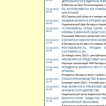
09:23
ДЕЯТЕЛЬНОСТИ В ЯДЕРНОЙ ЭНЕ
В Минске на базе Госатомнадзора и 
ПО ИТОГАМ РАБОТЫ КГК ГОМЕЛЬ
23.08.2023
09:36
МЛН РУБЛЕЙ
КГК Гомельской области в январе-ию
НАЦБАНК БЕЛАРУСИ ПРОДЛИЛ ДО
23.08.2023
09:42
Национальный банк Беларуси принял
УСТАНОВЛЕНЫ СРОКИ СБОРА, З
23.08.2023
09:57
КЛЮКВЫ В МИНСКОЙ ОБЛАСТИ В 2
Решением Минского областного испо
В БЕЛАРУСИ НАМОЛОЧЕНО БОЛЕЕ
23.08.2023
10:15
В Беларуси на 23 августа собрано б
РЕНТАБЕЛЬНОСТЬ ПРОДАЖ 
23.08.2023
10:31
СОСТАВИЛА 11,3%
За январь-июнь 2023 г. рентабельно
НАН БЕЛАРУСИ ПРЕДСТАВИТ НА 
23.08.2023
10:48
Научные организации НАН Беларуси 
РЕЗИДЕНТЫ БЕЛАРУСИ МОГУТ С
23.08.2023
10:59
МТБАНКА
Резиденты Беларуси могут снимать б
СЕЛЬХОЗПРОИЗВОДСТВО В МИНС
23.08.2023
11:07
В январе-июле 2023 г. в хозяйствах 
НЦМ БЕЛАРУСИ И РЯЗАНСКИЙ Ц
23.08.2023
11:20
КРУГАМ В СОТРУДНИЧЕСТВЕ
Национальный центр маркетинга Бела
БЕЛОРУССКОМУ ОБЩЕСТВУ ПР
23.08.2023
11:36
ЦИРКУЛЯРНОЙ ЭКОНОМИКЕ
В Беларуси развитию циркулярной э