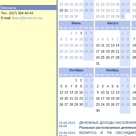
13
14
15
16
17
18
19
11
12
13
14
15
16
17
15
Контакты
20
21
22
23
24
25
26
18
19
20
21
22
23
24
22
Тел.: (017) 354-40-43
27
28
29
30
25
26
27
28
29
30
29
E-mail:
finans@ecopress.by
Июль
Август
Пн
Вт
Ср
Чт
Пт
Сб
Вс
Пн
Вт
Ср
Чт
Пт
Сб
Вс
Пн
1
2
3
4
5
1
2
6
7
8
9
10
11
12
3
4
5
6
7
8
9
7
13
14
15
16
17
18
19
10
11
12
13
14
15
16
14
20
21
22
23
24
25
26
17
18
19
20
21
22
23
21
27
28
29
30
31
24
25
26
27
28
29
30
28
31
Октябрь
Ноябрь
Пн
Вт
Ср
Чт
Пт
Сб
Вс
Пн
Вт
Ср
Чт
Пт
Сб
Вс
Пн
1
2
3
4
1
5
6
7
8
9
10
11
2
3
4
5
6
7
8
7
12
13
14
15
16
17
18
9
10
11
12
13
14
15
14
19
20
21
22
23
24
25
16
17
18
19
20
21
22
21
26
27
28
29
30
31
23
24
25
26
27
28
29
28
30
ДЕНЕЖНЫЕ ДОХОДЫ НАСЕЛЕНИЯ М
23.08.2023
09:09
Реальные располагаемые денежные 
БЕЛАРУСЬ И РФ ОБСУЖДАЮ
23.08.2023