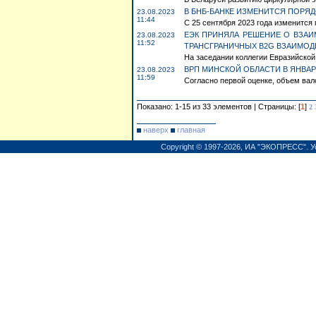
В БНБ-БАНКЕ ИЗМЕНИТСЯ ПОРЯД
23.08.2023
11:44
С 25 сентября 2023 года изменится 
ЕЭК ПРИНЯЛА РЕШЕНИЕ О ВЗА
23.08.2023
11:52
ТРАНСГРАНИЧНЫХ B2G ВЗАИМО
На заседании коллегии Евразийской
ВРП МИНСКОЙ ОБЛАСТИ В ЯНВАР
23.08.2023
11:59
Согласно первой оценке, объем вало
Показано: 1-15 из 33 элементов | Страницы: [
1
]
2
наверх
главная
Copyright © 1997-2026,
ИА "ЭКОПРЕСС"
.
У