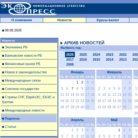
О компании
Новости
Курсы валют
08.08.2026
Новости
АРХИВ НОВОСТЕЙ
Экономика РБ
Выбрать год:
2026
2025
2024
2023
2022
202
Банковские новости РБ
2017
2016
2015
2014
2013
201
Финансовые рынки РБ
2008
Новое в законодательстве
Январь
Февраль
Пн
Вт
Ср
Чт
Пт
Сб
Вс
Пн
Вт
Ср
Чт
Пт
Сб
Вс
Пн
Международные связи
1
2
3
4
1
5
6
7
8
9
10
11
2
3
4
5
6
7
8
2
Союзное государство
12
13
14
15
16
17
18
9
10
11
12
13
14
15
9
Страны СНГ, ЕврАзЭС, ЕАЭС и
19
20
21
22
23
24
25
16
17
18
19
20
21
22
16
Балтии
26
27
28
29
30
31
23
24
25
26
27
28
23
Международные новости
30
Подписка
Апрель
Май
Пн
Вт
Ср
Чт
Пт
Сб
Вс
Пн
Вт
Ср
Чт
Пт
Сб
Вс
Пн
Статьи
1
2
3
4
5
1
2
3
1
6
7
8
9
10
11
12
4
5
6
7
8
9
10
8