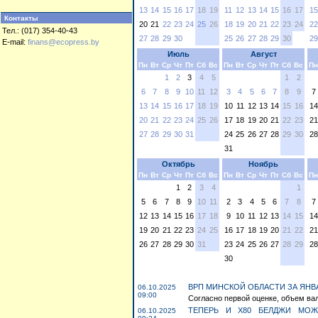
13
14
15
16
17
18
19
11
12
13
14
15
16
17
15
Контакты
20
21
22
23
24
25
26
18
19
20
21
22
23
24
22
Тел.: (017) 354-40-43
27
28
29
30
25
26
27
28
29
30
29
E-mail:
finans@ecopress.by
Июль
Август
Пн
Вт
Ср
Чт
Пт
Сб
Вс
Пн
Вт
Ср
Чт
Пт
Сб
Вс
Пн
1
2
3
4
5
1
2
6
7
8
9
10
11
12
3
4
5
6
7
8
9
7
13
14
15
16
17
18
19
10
11
12
13
14
15
16
14
20
21
22
23
24
25
26
17
18
19
20
21
22
23
21
27
28
29
30
31
24
25
26
27
28
29
30
28
31
Октябрь
Ноябрь
Пн
Вт
Ср
Чт
Пт
Сб
Вс
Пн
Вт
Ср
Чт
Пт
Сб
Вс
Пн
1
2
3
4
1
5
6
7
8
9
10
11
2
3
4
5
6
7
8
7
12
13
14
15
16
17
18
9
10
11
12
13
14
15
14
19
20
21
22
23
24
25
16
17
18
19
20
21
22
21
26
27
28
29
30
31
23
24
25
26
27
28
29
28
30
ВРП МИНСКОЙ ОБЛАСТИ ЗА ЯНВА
06.10.2025
09:00
Согласно первой оценке, объем вал
ТЕПЕРЬ И X80 БЕЛДЖИ МОЖ
06.10.2025