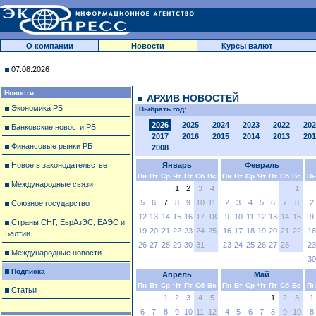
О компании
Новости
Курсы валют
07.08.2026
Новости
АРХИВ НОВОСТЕЙ
Экономика РБ
Выбрать год:
2026
2025
2024
2023
2022
202
Банковские новости РБ
2017
2016
2015
2014
2013
201
Финансовые рынки РБ
2008
Новое в законодательстве
Январь
Февраль
Пн
Вт
Ср
Чт
Пт
Сб
Вс
Пн
Вт
Ср
Чт
Пт
Сб
Вс
Пн
Международные связи
1
2
3
4
1
5
6
7
8
9
10
11
2
3
4
5
6
7
8
2
Союзное государство
12
13
14
15
16
17
18
9
10
11
12
13
14
15
9
Страны СНГ, ЕврАзЭС, ЕАЭС и
19
20
21
22
23
24
25
16
17
18
19
20
21
22
16
Балтии
26
27
28
29
30
31
23
24
25
26
27
28
23
Международные новости
30
Подписка
Апрель
Май
Пн
Вт
Ср
Чт
Пт
Сб
Вс
Пн
Вт
Ср
Чт
Пт
Сб
Вс
Пн
Статьи
1
2
3
4
5
1
2
3
1
6
7
8
9
10
11
12
4
5
6
7
8
9
10
8