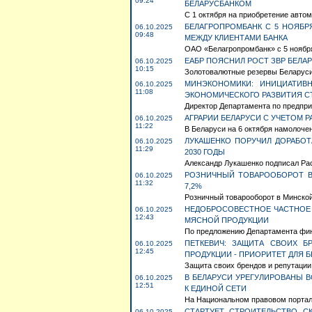
09:24
БЕЛАРУСБАНКОМ
С 1 октября на приобретение авто
БЕЛАГРОПРОМБАНК С 5 НОЯБР
06.10.2025
09:48
МЕЖДУ КЛИЕНТАМИ БАНКА
ОАО «Белагропромбанк» с 5 ноября 
ЕАБР ПОЯСНИЛ РОСТ ЗВР БЕЛА
06.10.2025
10:15
Золотовалютные резервы Беларуси
МИНЭКОНОМИКИ: ИНИЦИАТИВ
06.10.2025
11:08
ЭКОНОМИЧЕСКОГО РАЗВИТИЯ С
Директор Департамента по предпри
АГРАРИИ БЕЛАРУСИ С УЧЕТОМ Р
06.10.2025
11:22
В Беларуси на 6 октября намолочено
ЛУКАШЕНКО ПОРУЧИЛ ДОРАБОТ
06.10.2025
11:29
2030 ГОДЫ
Александр Лукашенко подписал Рас
РОЗНИЧНЫЙ ТОВАРООБОРОТ В 
06.10.2025
11:32
7,2%
Розничный товарооборот в Минской о
НЕДОБРОСОВЕСТНОЕ ЧАСТНОЕ 
06.10.2025
12:43
МЯСНОЙ ПРОДУКЦИИ
По предложению Департамента фин
ПЕТКЕВИЧ: ЗАЩИТА СВОИХ Б
06.10.2025
12:45
ПРОДУКЦИИ - ПРИОРИТЕТ ДЛЯ 
Защита своих брендов и репутации 
В БЕЛАРУСИ УРЕГУЛИРОВАНЫ 
06.10.2025
12:51
К ЕДИНОЙ СЕТИ
На Национальном правовом портале
СТАРТУЕТ СТРОИТЕЛЬСТВО С
06.10.2025