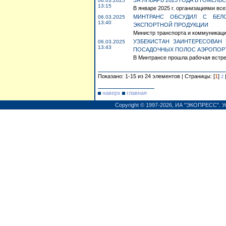
ЗА ЯНВАРЬ 2025 ГОДА В ГОМЕЛ
06.03.2025
13:15
В январе 2025 г. организациями вс
МИНТРАНС ОБСУДИЛ С БЕЛ
06.03.2025
13:40
ЭКСПОРТНОЙ ПРОДУКЦИИ
Министр транспорта и коммуникаций
УЗБЕКИСТАН ЗАИНТЕРЕСОВАН
06.03.2025
13:43
ПОСАДОЧНЫХ ПОЛОС АЭРОПОР
В Минтрансе прошла рабочая встреч
Показано: 1-15 из 24 элементов | Страницы: [
1
]
2
наверх
главная
Copyright © 1997-2026,
ИА "ЭКОПРЕСС"
.
У