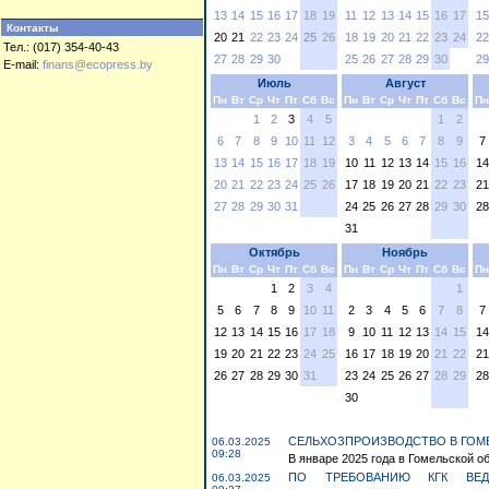
13
14
15
16
17
18
19
11
12
13
14
15
16
17
15
Контакты
20
21
22
23
24
25
26
18
19
20
21
22
23
24
22
Тел.: (017) 354-40-43
27
28
29
30
25
26
27
28
29
30
29
E-mail:
finans@ecopress.by
Июль
Август
Пн
Вт
Ср
Чт
Пт
Сб
Вс
Пн
Вт
Ср
Чт
Пт
Сб
Вс
Пн
1
2
3
4
5
1
2
6
7
8
9
10
11
12
3
4
5
6
7
8
9
7
13
14
15
16
17
18
19
10
11
12
13
14
15
16
14
20
21
22
23
24
25
26
17
18
19
20
21
22
23
21
27
28
29
30
31
24
25
26
27
28
29
30
28
31
Октябрь
Ноябрь
Пн
Вт
Ср
Чт
Пт
Сб
Вс
Пн
Вт
Ср
Чт
Пт
Сб
Вс
Пн
1
2
3
4
1
5
6
7
8
9
10
11
2
3
4
5
6
7
8
7
12
13
14
15
16
17
18
9
10
11
12
13
14
15
14
19
20
21
22
23
24
25
16
17
18
19
20
21
22
21
26
27
28
29
30
31
23
24
25
26
27
28
29
28
30
СЕЛЬХОЗПРОИЗВОДСТВО В ГОМЕ
06.03.2025
09:28
В январе 2025 года в Гомельской об
ПО ТРЕБОВАНИЮ КГК ВЕ
06.03.2025