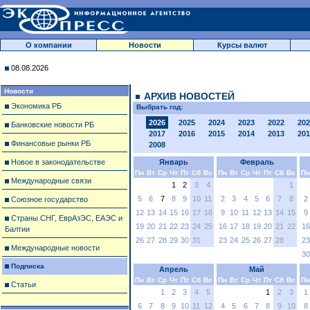
О компании
Новости
Курсы валют
08.08.2026
Новости
АРХИВ НОВОСТЕЙ
Экономика РБ
Выбрать год:
2026
2025
2024
2023
2022
202
Банковские новости РБ
2017
2016
2015
2014
2013
201
Финансовые рынки РБ
2008
Новое в законодательстве
Январь
Февраль
Пн
Вт
Ср
Чт
Пт
Сб
Вс
Пн
Вт
Ср
Чт
Пт
Сб
Вс
Пн
Международные связи
1
2
3
4
1
5
6
7
8
9
10
11
2
3
4
5
6
7
8
2
Союзное государство
12
13
14
15
16
17
18
9
10
11
12
13
14
15
9
Страны СНГ, ЕврАзЭС, ЕАЭС и
19
20
21
22
23
24
25
16
17
18
19
20
21
22
16
Балтии
26
27
28
29
30
31
23
24
25
26
27
28
23
Международные новости
30
Подписка
Апрель
Май
Пн
Вт
Ср
Чт
Пт
Сб
Вс
Пн
Вт
Ср
Чт
Пт
Сб
Вс
Пн
Статьи
1
2
3
4
5
1
2
3
1
6
7
8
9
10
11
12
4
5
6
7
8
9
10
8