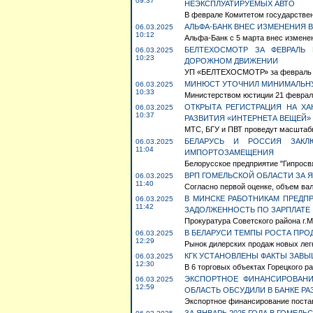
09:37
НЕЭКСПЛУАТИРУЕМЫХ АВТО
В феврале Комитетом государственн
АЛЬФА-БАНК ВНЕС ИЗМЕНЕНИЯ
06.03.2025
10:12
Альфа-Банк с 5 марта внес изменен
БЕЛТЕХОСМОТР ЗА ФЕВРАЛЬ 
06.03.2025
10:23
ДОРОЖНОМ ДВИЖЕНИИ
УП «БЕЛТЕХОСМОТР» за февраль 202
МИНЮСТ УТОЧНИЛ МИНИМАЛЬНУ
06.03.2025
10:33
Министерством юстиции 21 февраля
ОТКРЫТА РЕГИСТРАЦИЯ НА ХА
06.03.2025
10:37
РАЗВИТИЯ «ИНТЕРНЕТА ВЕЩЕЙ»
МТС, БГУ и ПВТ проведут масштабный
БЕЛАРУСЬ И РОССИЯ ЗАКЛ
06.03.2025
11:04
ИМПОРТОЗАМЕЩЕНИЯ
Белорусское предприятие "Гипросвя
ВРП ГОМЕЛЬСКОЙ ОБЛАСТИ ЗА Я
06.03.2025
11:40
Согласно первой оценке, объем вал
В МИНСКЕ РАБОТНИКАМ ПРЕДП
06.03.2025
11:42
ЗАДОЛЖЕННОСТЬ ПО ЗАРПЛАТЕ
Прокуратура Советского района г.М
В БЕЛАРУСИ ТЕМПЫ РОСТА ПРО
06.03.2025
12:29
Рынок дилерских продаж новых лег
КГК УСТАНОВЛЕНЫ ФАКТЫ ЗАВЫ
06.03.2025
12:30
В 6 торговых объектах Горецкого р
ЭКСПОРТНОЕ ФИНАНСИРОВАНИ
06.03.2025
12:59
ОБЛАСТЬ ОБСУДИЛИ В БАНКЕ Р
Экспортное финансирование постав