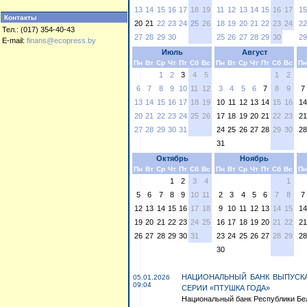
13
14
15
16
17
18
19
11
12
13
14
15
16
17
15
Контакты
20
21
22
23
24
25
26
18
19
20
21
22
23
24
22
Тел.: (017) 354-40-43
27
28
29
30
25
26
27
28
29
30
29
E-mail:
finans@ecopress.by
Июль
Август
Пн
Вт
Ср
Чт
Пт
Сб
Вс
Пн
Вт
Ср
Чт
Пт
Сб
Вс
Пн
1
2
3
4
5
1
2
6
7
8
9
10
11
12
3
4
5
6
7
8
9
7
13
14
15
16
17
18
19
10
11
12
13
14
15
16
14
20
21
22
23
24
25
26
17
18
19
20
21
22
23
21
27
28
29
30
31
24
25
26
27
28
29
30
28
31
Октябрь
Ноябрь
Пн
Вт
Ср
Чт
Пт
Сб
Вс
Пн
Вт
Ср
Чт
Пт
Сб
Вс
Пн
1
2
3
4
1
5
6
7
8
9
10
11
2
3
4
5
6
7
8
7
12
13
14
15
16
17
18
9
10
11
12
13
14
15
14
19
20
21
22
23
24
25
16
17
18
19
20
21
22
21
26
27
28
29
30
31
23
24
25
26
27
28
29
28
30
НАЦИОНАЛЬНЫЙ БАНК ВЫПУСК
05.01.2026
09:04
СЕРИИ «ПТУШКА ГОДА»
Национальный банк Республики Бела