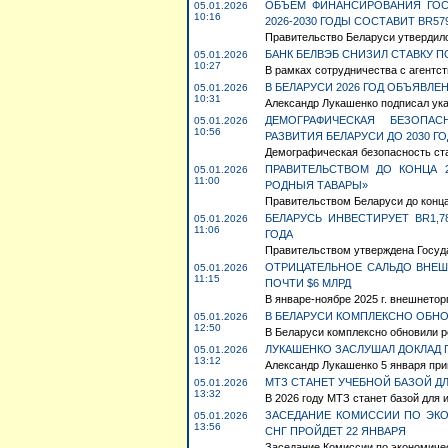
ОБЪЕМ ФИНАНСИРОВАНИЯ ГОС
05.01.2026
10:16
2026-2030 ГОДЫ СОСТАВИТ BR57
Правительство Беларуси утвердило
БАНК БЕЛВЭБ СНИЗИЛ СТАВКУ 
05.01.2026
10:27
В рамках сотрудничества с агентст
В БЕЛАРУСИ 2026 ГОД ОБЪЯВЛ
05.01.2026
10:31
Александр Лукашенко подписал ука
ДЕМОГРАФИЧЕСКАЯ БЕЗОПАС
05.01.2026
10:56
РАЗВИТИЯ БЕЛАРУСИ ДО 2030 ГО
Демографическая безопасность ста
ПРАВИТЕЛЬСТВОМ ДО КОНЦА 
05.01.2026
11:00
РОДНЫЯ ТАВАРЫ»
Правительством Беларуси до конца 
БЕЛАРУСЬ ИНВЕСТИРУЕТ BR1,7
05.01.2026
11:06
ГОДА
Правительством утверждена Государ
ОТРИЦАТЕЛЬНОЕ САЛЬДО ВНЕШ
05.01.2026
11:15
ПОЧТИ $6 МЛРД
В январе-ноябре 2025 г. внешнетор
В БЕЛАРУСИ КОМПЛЕКСНО ОБН
05.01.2026
12:50
В Беларуси комплексно обновили р
ЛУКАШЕНКО ЗАСЛУШАЛ ДОКЛАД 
05.01.2026
13:12
Александр Лукашенко 5 января прин
МТЗ СТАНЕТ УЧЕБНОЙ БАЗОЙ Д
05.01.2026
13:32
В 2026 году МТЗ станет базой для 
ЗАСЕДАНИЕ КОМИССИИ ПО ЭК
05.01.2026
13:56
СНГ ПРОЙДЕТ 22 ЯНВАРЯ
Заседание Комиссии по экономиче