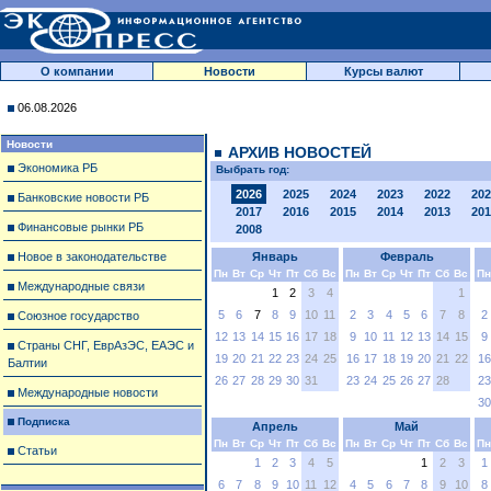
О компании
Новости
Курсы валют
06.08.2026
Новости
АРХИВ НОВОСТЕЙ
Экономика РБ
Выбрать год:
2026
2025
2024
2023
2022
202
Банковские новости РБ
2017
2016
2015
2014
2013
201
Финансовые рынки РБ
2008
Новое в законодательстве
Январь
Февраль
Пн
Вт
Ср
Чт
Пт
Сб
Вс
Пн
Вт
Ср
Чт
Пт
Сб
Вс
Пн
Международные связи
1
2
3
4
1
5
6
7
8
9
10
11
2
3
4
5
6
7
8
2
Союзное государство
12
13
14
15
16
17
18
9
10
11
12
13
14
15
9
Страны СНГ, ЕврАзЭС, ЕАЭС и
19
20
21
22
23
24
25
16
17
18
19
20
21
22
16
Балтии
26
27
28
29
30
31
23
24
25
26
27
28
23
Международные новости
30
Подписка
Апрель
Май
Пн
Вт
Ср
Чт
Пт
Сб
Вс
Пн
Вт
Ср
Чт
Пт
Сб
Вс
Пн
Статьи
1
2
3
4
5
1
2
3
1
6
7
8
9
10
11
12
4
5
6
7
8
9
10
8