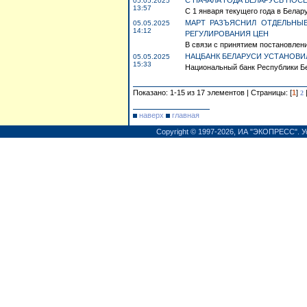
С НАЧАЛА ГОДА БЕЛАРУСЬ ПОС
05.05.2025
13:57
С 1 января текущего года в Белару
МАРТ РАЗЪЯСНИЛ ОТДЕЛЬНЫ
05.05.2025
14:12
РЕГУЛИРОВАНИЯ ЦЕН
В связи с принятием постановления
НАЦБАНК БЕЛАРУСИ УСТАНОВИЛ
05.05.2025
15:33
Национальный банк Республики Бе
Показано: 1-15 из 17 элементов | Страницы: [
1
]
2
наверх
главная
Copyright © 1997-2026,
ИА "ЭКОПРЕСС"
.
У