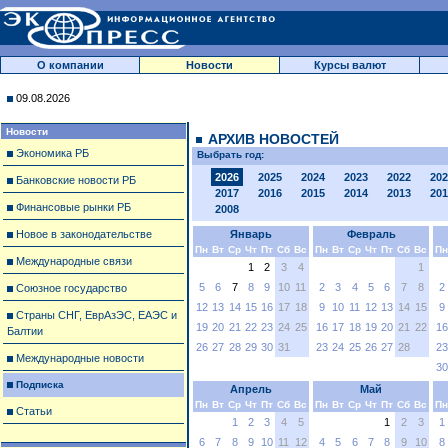
О компании
Новости
Курсы валют
09.08.2026
Новости
АРХИВ НОВОСТЕЙ
Экономика РБ
Выбрать год:
2026
2025
2024
2023
2022
202
Банковские новости РБ
2017
2016
2015
2014
2013
201
Финансовые рынки РБ
2008
Новое в законодательстве
Январь
Февраль
Пн
Вт
Ср
Чт
Пт
Сб
Вс
Пн
Вт
Ср
Чт
Пт
Сб
Вс
Пн
Международные связи
1
2
3
4
1
5
6
7
8
9
10
11
2
3
4
5
6
7
8
2
Союзное государство
12
13
14
15
16
17
18
9
10
11
12
13
14
15
9
Страны СНГ, ЕврАзЭС, ЕАЭС и
19
20
21
22
23
24
25
16
17
18
19
20
21
22
16
Балтии
26
27
28
29
30
31
23
24
25
26
27
28
23
Международные новости
30
Подписка
Апрель
Май
Пн
Вт
Ср
Чт
Пт
Сб
Вс
Пн
Вт
Ср
Чт
Пт
Сб
Вс
Пн
Статьи
1
2
3
4
5
1
2
3
1
6
7
8
9
10
11
12
4
5
6
7
8
9
10
8