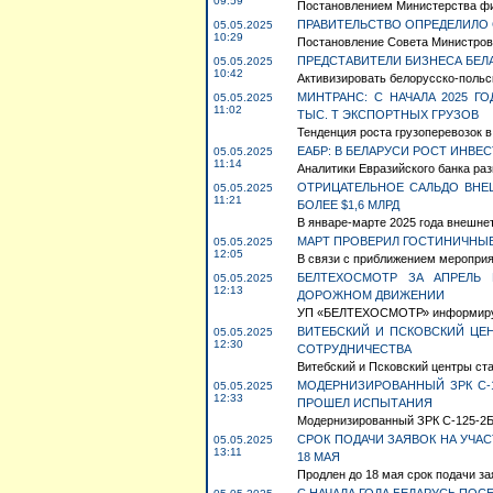
09:59
Постановлением Министерства фина
ПРАВИТЕЛЬСТВО ОПРЕДЕЛИЛО 
05.05.2025
10:29
Постановление Совета Министров Р
ПРЕДСТАВИТЕЛИ БИЗНЕСА БЕЛ
05.05.2025
10:42
Активизировать белорусско-польск
МИНТРАНС: С НАЧАЛА 2025 Г
05.05.2025
11:02
ТЫС. Т ЭКСПОРТНЫХ ГРУЗОВ
Тенденция роста грузоперевозок в
ЕАБР: В БЕЛАРУСИ РОСТ ИНВЕ
05.05.2025
11:14
Аналитики Евразийского банка раз
ОТРИЦАТЕЛЬНОЕ САЛЬДО ВНЕ
05.05.2025
11:21
БОЛЕЕ $1,6 МЛРД
В январе-марте 2025 года внешнет
МАРТ ПРОВЕРИЛ ГОСТИНИЧНЫ
05.05.2025
12:05
В связи с приближением мероприя
БЕЛТЕХОСМОТР ЗА АПРЕЛЬ 
05.05.2025
12:13
ДОРОЖНОМ ДВИЖЕНИИ
УП «БЕЛТЕХОСМОТР» информирует, 
ВИТЕБСКИЙ И ПСКОВСКИЙ ЦЕ
05.05.2025
12:30
СОТРУДНИЧЕСТВА
Витебский и Псковский центры ста
МОДЕРНИЗИРОВАННЫЙ ЗРК С-
05.05.2025
12:33
ПРОШЕЛ ИСПЫТАНИЯ
Модернизированный ЗРК С-125-2Б
СРОК ПОДАЧИ ЗАЯВОК НА УЧА
05.05.2025
13:11
18 МАЯ
Продлен до 18 мая срок подачи зая