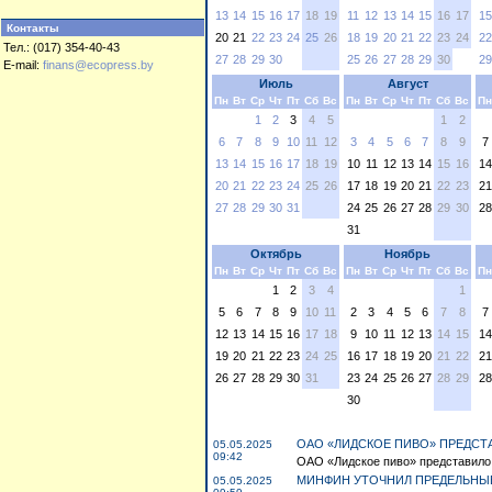
13
14
15
16
17
18
19
11
12
13
14
15
16
17
15
Контакты
20
21
22
23
24
25
26
18
19
20
21
22
23
24
22
Тел.: (017) 354-40-43
27
28
29
30
25
26
27
28
29
30
29
E-mail:
finans@ecopress.by
Июль
Август
Пн
Вт
Ср
Чт
Пт
Сб
Вс
Пн
Вт
Ср
Чт
Пт
Сб
Вс
Пн
1
2
3
4
5
1
2
6
7
8
9
10
11
12
3
4
5
6
7
8
9
7
13
14
15
16
17
18
19
10
11
12
13
14
15
16
14
20
21
22
23
24
25
26
17
18
19
20
21
22
23
21
27
28
29
30
31
24
25
26
27
28
29
30
28
31
Октябрь
Ноябрь
Пн
Вт
Ср
Чт
Пт
Сб
Вс
Пн
Вт
Ср
Чт
Пт
Сб
Вс
Пн
1
2
3
4
1
5
6
7
8
9
10
11
2
3
4
5
6
7
8
7
12
13
14
15
16
17
18
9
10
11
12
13
14
15
14
19
20
21
22
23
24
25
16
17
18
19
20
21
22
21
26
27
28
29
30
31
23
24
25
26
27
28
29
28
30
ОАО «ЛИДСКОЕ ПИВО» ПРЕДСТ
05.05.2025
09:42
ОАО «Лидское пиво» представило K
МИНФИН УТОЧНИЛ ПРЕДЕЛЬНЫ
05.05.2025