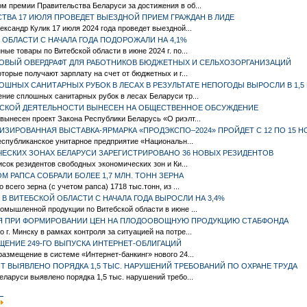
м премии Правительства Беларуси за достижения в об...
ТВА 17 ИЮЛЯ ПРОВЕДЕТ ВЫЕЗДНОЙ ПРИЕМ ГРАЖДАН В ЛИДЕ
ександр Кулик 17 июля 2024 года проведет выездной...
ОБЛАСТИ С НАЧАЛА ГОДА ПОДОРОЖАЛИ НА 4,1%
ые товары по Витебской области в июне 2024 г. по...
НОВЫЙ ОВЕРДРАФТ ДЛЯ РАБОТНИКОВ БЮДЖЕТНЫХ И СЕЛЬХОЗОРГАНИЗАЦИЙ
торые получают зарплату на счет от бюджетных и г...
НЫХ САНИТАРНЫХ РУБОК В ЛЕСАХ В РЕЗУЛЬТАТЕ НЕПОГОДЫ ВЫРОСЛИ В 1,5 
ние сплошных санитарных рубок в лесах Беларуси тр...
РСКОЙ ДЕЯТЕЛЬНОСТИ ВЫНЕСЕН НА ОБЩЕСТВЕННОЕ ОБСУЖДЕНИЕ
ынесен проект Закона Республики Беларусь «О риэлт...
ЗИРОВАННАЯ ВЫСТАВКА-ЯРМАРКА «ПРОДЭКСПО–2024» ПРОЙДЕТ С 12 ПО 15 Н
Республиканское унитарное предприятие «Национальн...
ИЧЕСКИХ ЗОНАХ БЕЛАРУСИ ЗАРЕГИСТРИРОВАНО 36 НОВЫХ РЕЗИДЕНТОВ
исок резидентов свободных экономических зон и Ки...
М РАПСА СОБРАЛИ БОЛЕЕ 1,7 МЛН. ТОНН ЗЕРНА
всего зерна (с учетом рапса) 1718 тыс.тонн, из ...
 ВИТЕБСКОЙ ОБЛАСТИ С НАЧАЛА ГОДА ВЫРОСЛИ НА 3,4%
омышленной продукции по Витебской области в июне ...
Я ПРИ ФОРМИРОВАНИИ ЦЕН НА ПЛОДООВОЩНУЮ ПРОДУКЦИЮ СТАБФОНДА
г. Минску в рамках контроля за ситуацией на потре...
ЩЕНИЕ 249-ГО ВЫПУСКА ИНТЕРНЕТ-ОБЛИГАЦИЙ
размещение в системе «Интернет-банкинг» нового 24...
Т ВЫЯВЛЕНО ПОРЯДКА 1,5 ТЫС. НАРУШЕНИЙ ТРЕБОВАНИЙ ПО ОХРАНЕ ТРУДА
еларуси выявлено порядка 1,5 тыс. нарушений требо...
|