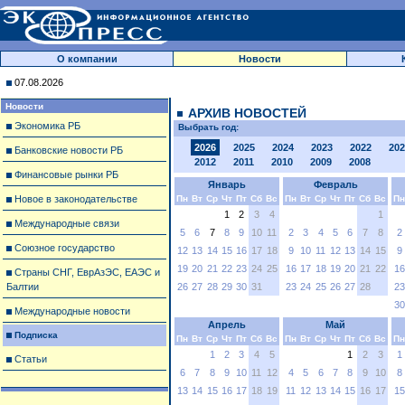
О компании
Новости
07.08.2026
Новости
АРХИВ НОВОСТЕЙ
Экономика РБ
Выбрать год:
2026
2025
2024
2023
2022
202
Банковские новости РБ
2012
2011
2010
2009
2008
Финансовые рынки РБ
Январь
Февраль
Новое в законодательстве
Пн
Вт
Ср
Чт
Пт
Сб
Вс
Пн
Вт
Ср
Чт
Пт
Сб
Вс
Пн
1
2
3
4
1
Международные связи
5
6
7
8
9
10
11
2
3
4
5
6
7
8
2
Союзное государство
12
13
14
15
16
17
18
9
10
11
12
13
14
15
9
19
20
21
22
23
24
25
16
17
18
19
20
21
22
16
Страны СНГ, ЕврАзЭС, ЕАЭС и
Балтии
26
27
28
29
30
31
23
24
25
26
27
28
23
30
Международные новости
Апрель
Май
Подписка
Пн
Вт
Ср
Чт
Пт
Сб
Вс
Пн
Вт
Ср
Чт
Пт
Сб
Вс
Пн
1
2
3
4
5
1
2
3
1
Статьи
6
7
8
9
10
11
12
4
5
6
7
8
9
10
8
13
14
15
16
17
18
19
11
12
13
14
15
16
17
15