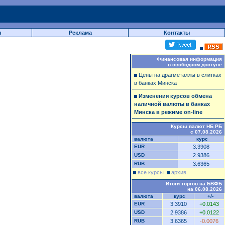
ы
Реклама
Контакты
Финансовая информация
в свободном доступе
Цены на драгметаллы в слитках
в банках Минска
Изменения курсов обмена
наличной валюты в банках
Минска в режиме on-line
Курсы валют НБ РБ
с 07.08.2026
валюта
курс
EUR
3.3908
USD
2.9386
RUB
3.6365
все курсы
архив
Итоги торгов на БВФБ
на 06.08.2026
валюта
курс
+/-
EUR
3.3910
+0.0143
USD
2.9386
+0.0122
RUB
3.6365
-0.0076