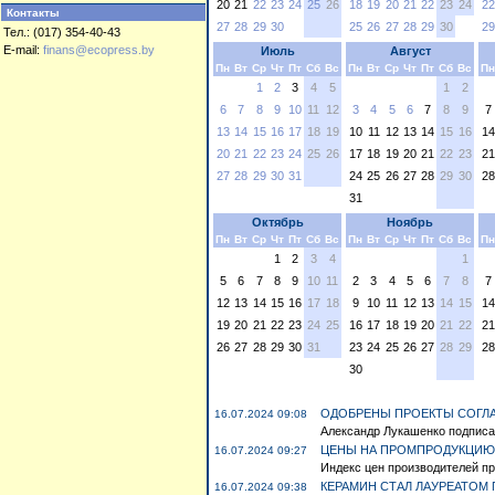
20
21
22
23
24
25
26
18
19
20
21
22
23
24
22
Контакты
27
28
29
30
25
26
27
28
29
30
29
Тел.: (017) 354-40-43
E-mail:
finans@ecopress.by
Июль
Август
Пн
Вт
Ср
Чт
Пт
Сб
Вс
Пн
Вт
Ср
Чт
Пт
Сб
Вс
Пн
1
2
3
4
5
1
2
6
7
8
9
10
11
12
3
4
5
6
7
8
9
7
13
14
15
16
17
18
19
10
11
12
13
14
15
16
14
20
21
22
23
24
25
26
17
18
19
20
21
22
23
21
27
28
29
30
31
24
25
26
27
28
29
30
28
31
Октябрь
Ноябрь
Пн
Вт
Ср
Чт
Пт
Сб
Вс
Пн
Вт
Ср
Чт
Пт
Сб
Вс
Пн
1
2
3
4
1
5
6
7
8
9
10
11
2
3
4
5
6
7
8
7
12
13
14
15
16
17
18
9
10
11
12
13
14
15
14
19
20
21
22
23
24
25
16
17
18
19
20
21
22
21
26
27
28
29
30
31
23
24
25
26
27
28
29
28
30
ОДОБРЕНЫ ПРОЕКТЫ СОГЛА
16.07.2024 09:08
Александр Лукашенко подписал
ЦЕНЫ НА ПРОМПРОДУКЦИЮ В
16.07.2024 09:27
Индекс цен производителей пр
КЕРАМИН СТАЛ ЛАУРЕАТОМ 
16.07.2024 09:38