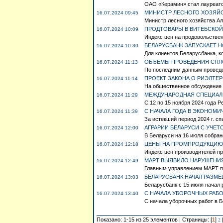
ОАО «Керамин» стал лауреато
МИНИСТР ЛЕСНОГО ХОЗЯЙС
16.07.2024 09:45
Министр лесного хозяйства Ал
ПРОДТОВАРЫ В ВИТЕБСКОЙ 
16.07.2024 10:09
Индекс цен на продовольственн
БЕЛАРУСБАНК ЗАПУСКАЕТ 
16.07.2024 10:30
Для клиентов Беларусбанка, ко
ОБЪЕМЫ ПРОВЕДЕНИЯ СПЛОШ
16.07.2024 11:13
По последним данным проведе
ПРОЕКТ ЗАКОНА О РИЭЛТЕ
16.07.2024 11:14
На общественное обсуждение в
МЕЖДУНАРОДНАЯ СПЕЦИАЛИ
16.07.2024 11:29
С 12 по 15 ноября 2024 года 
С НАЧАЛА ГОДА В ЭКОНОМ
16.07.2024 11:39
За истекший период 2024 г. сп
АГРАРИИ БЕЛАРУСИ С УЧЕТО
16.07.2024 12:00
В Беларуси на 16 июля собрано 
ЦЕНЫ НА ПРОМПРОДУКЦИЮ В
16.07.2024 12:18
Индекс цен производителей пр
МАРТ ВЫЯВИЛО НАРУШЕНИ
16.07.2024 12:49
Главным управлением МАРТ по 
БЕЛАРУСБАНК НАЧАЛ РАЗМЕ
16.07.2024 13:03
Беларусбанк с 15 июля начал 
С НАЧАЛА УБОРОЧНЫХ РАБО
16.07.2024 13:40
С начала уборочных работ в Б
Показано: 1-15 из 25 элементов | Страницы: [
1
]
2