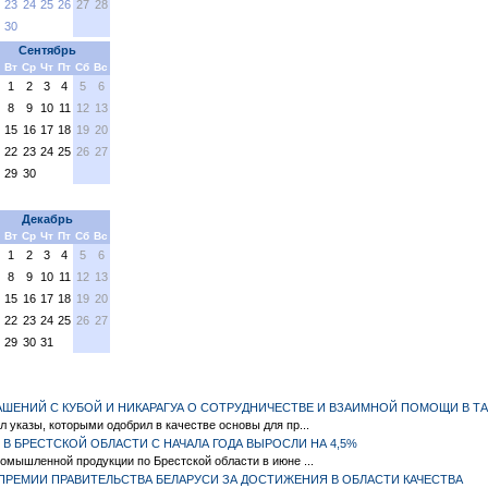
23
24
25
26
27
28
30
Сентябрь
Вт
Ср
Чт
Пт
Сб
Вс
1
2
3
4
5
6
8
9
10
11
12
13
15
16
17
18
19
20
22
23
24
25
26
27
29
30
Декабрь
Вт
Ср
Чт
Пт
Сб
Вс
1
2
3
4
5
6
8
9
10
11
12
13
15
16
17
18
19
20
22
23
24
25
26
27
29
30
31
ШЕНИЙ С КУБОЙ И НИКАРАГУА О СОТРУДНИЧЕСТВЕ И ВЗАИМНОЙ ПОМОЩИ В 
 указы, которыми одобрил в качестве основы для пр...
 БРЕСТСКОЙ ОБЛАСТИ С НАЧАЛА ГОДА ВЫРОСЛИ НА 4,5%
омышленной продукции по Брестской области в июне ...
ПРЕМИИ ПРАВИТЕЛЬСТВА БЕЛАРУСИ ЗА ДОСТИЖЕНИЯ В ОБЛАСТИ КАЧЕСТВА