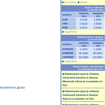
все курсы
архив
Курсы в банках
на 06.08.2026
покупка,
продажа,
валюта
max
min
EUR
3.3750
3.3800
USD
2.9220
2.9300
RUB
3.5110
3.5350
подробнее
Конвертация в банках
на 06.08.2026
покупка,
продажа,
валюта
max
min
EUR/USD
1.1540
1.1590
EUR/RUB
95.4000
96.5000
USD/RUB
82.6000
83.6000
подробнее
Финансовая информация
в свободном доступе
Изменения курсов обмена
наличной валюты в банках
Минской области в режиме on-
line
ТАМОЖЕННЫХ ДЕЛАХ
Изменения курсов обмена
наличной валюты в банках
Бреста в режиме on-line
Изменения курсов обмена