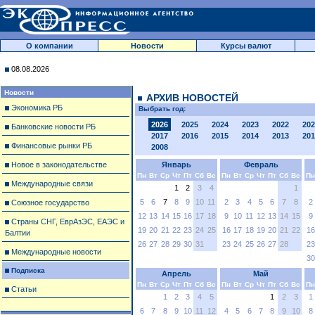
О компании
Новости
Курсы валют
08.08.2026
Новости
АРХИВ НОВОСТЕЙ
Экономика РБ
Выбрать год:
2026
2025
2024
2023
2022
202
Банковские новости РБ
2017
2016
2015
2014
2013
201
Финансовые рынки РБ
2008
Новое в законодательстве
Январь
Февраль
Пн
Вт
Ср
Чт
Пт
Сб
Вс
Пн
Вт
Ср
Чт
Пт
Сб
Вс
Пн
Международные связи
1
2
3
4
1
5
6
7
8
9
10
11
2
3
4
5
6
7
8
2
Союзное государство
12
13
14
15
16
17
18
9
10
11
12
13
14
15
9
Страны СНГ, ЕврАзЭС, ЕАЭС и
19
20
21
22
23
24
25
16
17
18
19
20
21
22
16
Балтии
26
27
28
29
30
31
23
24
25
26
27
28
23
Международные новости
30
Подписка
Апрель
Май
Пн
Вт
Ср
Чт
Пт
Сб
Вс
Пн
Вт
Ср
Чт
Пт
Сб
Вс
Пн
Статьи
1
2
3
4
5
1
2
3
1
6
7
8
9
10
11
12
4
5
6
7
8
9
10
8