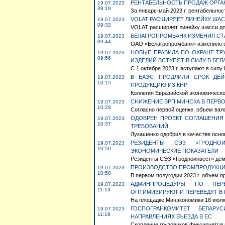
РЕНТАБЕЛЬНОСТЬ ПРОДАЖ ОРГАН
19.07.2023
09:19
За январь-май 2023 г. рентабельност
VOLAT РАСШИРЯЕТ ЛИНЕЙКУ ША
19.07.2023
09:32
VOLAT расширяет линейку шасси для
БЕЛАГРОПРОМБАНК ИЗМЕНИЛ СТА
19.07.2023
09:44
ОАО «Белагропромбанк» изменило с
НОВЫЕ ПРАВИЛА ПО ОХРАНЕ Т
19.07.2023
09:56
ИЗДЕЛИЙ ВСТУПЯТ В СИЛУ В БЕЛ
С 1 октября 2023 г. вступают в силу
В ЕАЭС ПРОДЛИЛИ СРОК ДЕ
19.07.2023
10:15
ПРОДУКЦИЮ ИЗ КНР
Коллегия Евразийской экономической
СНИЖЕНИЕ ВРП МИНСКА В ПЕРВО
19.07.2023
10:29
Согласно первой оценке, объем вало
ОДОБРЕН ПРОЕКТ СОГЛАШЕНИЯ
19.07.2023
10:37
ТРЕБОВАНИЙ
Лукашенко одобрил в качестве осно
РЕЗИДЕНТЫ СЭЗ «ГРОДНО
19.07.2023
10:50
ЭКОНОМИЧЕСКИЕ ПОКАЗАТЕЛИ
Резиденты СЭЗ «Гродноинвест» дем
ПРОИЗВОДСТВО ПРОМПРОДУКЦИИ
19.07.2023
10:58
В первом полугодии 2023 г. объем п
АДМИНПРОЦЕДУРЫ ПО ПЕР
19.07.2023
11:13
ОПТИМИЗИРУЮТ И ПЕРЕВЕДУТ В
На площадке Минэкономики 18 июля 
ГОСПОГРАНКОМИТЕТ БЕЛАРУ
19.07.2023
11:19
НАПРАВЛЕНИЯХ ВЪЕЗДА В ЕС
Скопление грузовиков фиксируется н