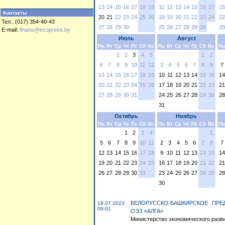
13
14
15
16
17
18
19
11
12
13
14
15
16
17
15
Контакты
20
21
22
23
24
25
26
18
19
20
21
22
23
24
22
Тел.: (017) 354-40-43
27
28
29
30
25
26
27
28
29
30
29
E-mail:
finans@ecopress.by
Июль
Август
Пн
Вт
Ср
Чт
Пт
Сб
Вс
Пн
Вт
Ср
Чт
Пт
Сб
Вс
Пн
1
2
3
4
5
1
2
6
7
8
9
10
11
12
3
4
5
6
7
8
9
7
13
14
15
16
17
18
19
10
11
12
13
14
15
16
14
20
21
22
23
24
25
26
17
18
19
20
21
22
23
21
27
28
29
30
31
24
25
26
27
28
29
30
28
31
Октябрь
Ноябрь
Пн
Вт
Ср
Чт
Пт
Сб
Вс
Пн
Вт
Ср
Чт
Пт
Сб
Вс
Пн
1
2
3
4
1
5
6
7
8
9
10
11
2
3
4
5
6
7
8
7
12
13
14
15
16
17
18
9
10
11
12
13
14
15
14
19
20
21
22
23
24
25
16
17
18
19
20
21
22
21
26
27
28
29
30
31
23
24
25
26
27
28
29
28
30
БЕЛОРУССКО-БАШКИРСКОЕ ПР
19.07.2023
09:01
ОЭЗ «АЛГА»
Министерство экономического разви